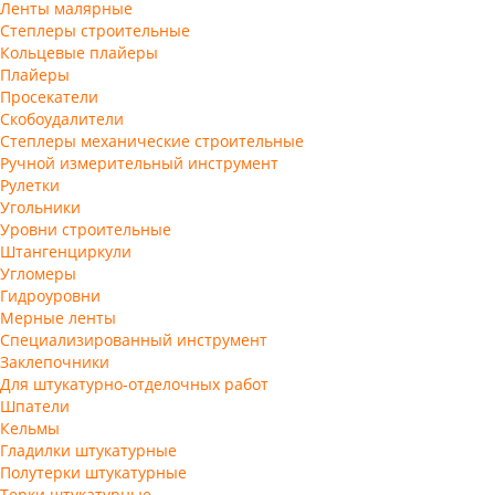
Ленты малярные
Степлеры строительные
Кольцевые плайеры
Плайеры
Просекатели
Скобоудалители
Степлеры механические строительные
Ручной измерительный инструмент
Рулетки
Угольники
Уровни строительные
Штангенциркули
Угломеры
Гидроуровни
Мерные ленты
Специализированный инструмент
Заклепочники
Для штукатурно-отделочных работ
Шпатели
Кельмы
Гладилки штукатурные
Полутерки штукатурные
Терки штукатурные