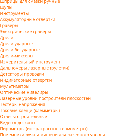
Шприцы для смазки ручные
Щупы
Инструменты
Аккумуляторные отвертки
Граверы
Электрические граверы
Дрели
Дрели ударные
Дрели безударные
Дрели-миксеры
Измерительный инструмент
Дальномеры лазерные (рулетки)
Детекторы проводки
Индикаторные отвертки
Мультиметры
Оптические нивелиры
Лазерные уровни построители плоскостей
Тестеры напряжения
Токовые клещи (клемметры)
Отвесы строительные
Видеоэндоскопы
Пирометры (инфракрасные термометры)
Приемники луча и мишени для лазерного уровня