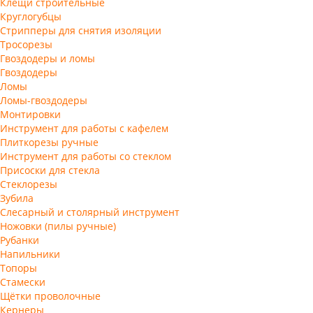
Клещи строительные
Круглогубцы
Стрипперы для снятия изоляции
Тросорезы
Гвоздодеры и ломы
Гвоздодеры
Ломы
Ломы-гвоздодеры
Монтировки
Инструмент для работы с кафелем
Плиткорезы ручные
Инструмент для работы со стеклом
Присоски для стекла
Стеклорезы
Зубила
Слесарный и столярный инструмент
Ножовки (пилы ручные)
Рубанки
Напильники
Топоры
Стамески
Щётки проволочные
Кернеры