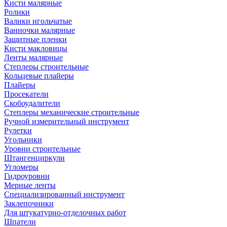
Кисти малярные
Ролики
Валики игольчатые
Ванночки малярные
Защитные пленки
Кисти макловицы
Ленты малярные
Степлеры строительные
Кольцевые плайеры
Плайеры
Просекатели
Скобоудалители
Степлеры механические строительные
Ручной измерительный инструмент
Рулетки
Угольники
Уровни строительные
Штангенциркули
Угломеры
Гидроуровни
Мерные ленты
Специализированный инструмент
Заклепочники
Для штукатурно-отделочных работ
Шпатели