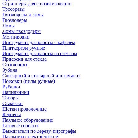
Стрипперы для снятия изоляции
Тросорезы
Гвоздодеры и ломы
Гвоздодеры
Ломы
Ломы-гвоздодеры
Монтировки
Инструмент для работы с кафелем
Плиткорезы ручные
Инструмент для работы со стеклом
Присоски для стекла
Стеклорезы
Зубила
Слесарный и столярный инструмент
Ножовки (пилы ручные)
Рубанки
Напильники
Топоры
Стамески
Щётки проволочные
Кернеры
Паяльное оборудование
Газовые горелки
Выжигатели по дереву, пирографы
Паяльники электрические