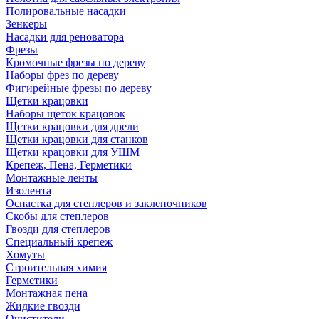
Полировальные насадки
Зенкеры
Насадки для реноватора
Фрезы
Кромочные фрезы по дереву
Наборы фрез по дереву
Фигирейные фрезы по дереву
Щетки крацовки
Наборы щеток крацовок
Щетки крацовки для дрели
Щетки крацовки для станков
Щетки крацовки для УШМ
Крепеж, Пена, Герметики
Монтажные ленты
Изолента
Оснастка для степлеров и заклепочников
Скобы для степлеров
Гвозди для степлеров
Специальный крепеж
Хомуты
Строительная химия
Герметики
Монтажная пена
Жидкие гвозди
Очистители