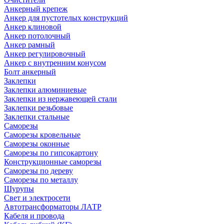
Анкерный крепеж
Анкер для пустотелых конструкций
Анкер клиновой
Анкер потолочный
Анкер рамный
Анкер регулировочный
Анкер с внутренним конусом
Болт анкерный
Заклепки
Заклепки алюминиевые
Заклепки из нержавеющей стали
Заклепки резьбовые
Заклепки стальные
Саморезы
Саморезы кровельные
Саморезы оконные
Саморезы по гипсокартону
Конструкционные саморезы
Саморезы по дереву
Саморезы по металлу
Шурупы
Свет и электросети
Автотрансформаторы ЛАТР
Кабеля и провода