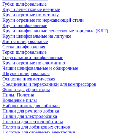
Губки шлифовальные
Круги лепестковые веерные
Круги отрезные по металлу
Круги отрезные по нержавеющей стали
Круги шлифовальные
Круги шлифовальные лепестковые торцевые (КЛТ)
Круги шлифовальные на липучке
Листы шлифовальные
Сетка шлифовальная
Терки шлифовальные
Треугольники шлифовальные
Круги отрезные по алюминию
Чашки шлифовальные и обдирочные
Шкурка шлифовальная
Оснастка пневматическая
Соединения и переходники для компрессоров
Фильтры, лубрикаторы
Пилы, Полотна
Кольцевые пилы
Наборы пилок для лобзиков
Пилки для ручного лобзика
Пилки для электролобзика
Полотна для ленточной пилы
Полотна для лобзиковых станков
Полотна для сабельных электропил