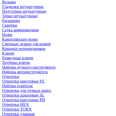
Кельмы
Гладилки штукатурные
Полутерки штукатурные
Терки штукатурные
Расшивки
Скребки
Сетка армировочная
Ножи
Канцелярские ножи
Сменные лезвия для ножей
Коврики непрорезаемые
Ключи
Разводные ключи
Трубные ключи
Наборы ручного инструмента
Наборы автоинструмента
Отвертки
Отвертки крестовые PZ
Наборы отвёрток
Отвертки для точных работ
Отвертки шлицевые SL
Отвертки крестовые PH
Отвертки HEX
Отвертки TORX
Отвертки ударные