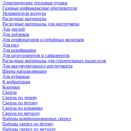
Электрические тепловые пушки
Газовые инфракрасные обогреватели
Увлажнители воздуха
Расходные материалы
Расходные материалы для инструмена
Для дрелей
Для лобзиков
Для перфораторов и отбойных молотков
Для пил
Для шлифмашин
Для шуруповертов и гайковертов
Расходные материалы для строительных пылесосов
Для аккумуляторного инструмента
Шины направляющие
Для рубанков
К вибраторам
Коронки
Сверла
Сверла по дереву
Сверла по бетону
Сверла по керамике
Сверла по металлу
Наборы комбинированных сверел
Наборы сверел по бетону
Наборы сверел по металлу