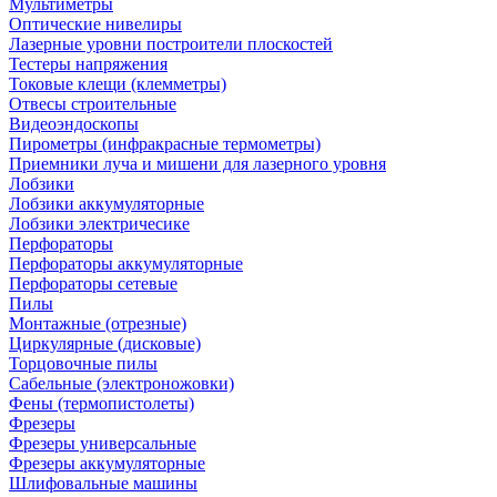
Мультиметры
Оптические нивелиры
Лазерные уровни построители плоскостей
Тестеры напряжения
Токовые клещи (клемметры)
Отвесы строительные
Видеоэндоскопы
Пирометры (инфракрасные термометры)
Приемники луча и мишени для лазерного уровня
Лобзики
Лобзики аккумуляторные
Лобзики электричесике
Перфораторы
Перфораторы аккумуляторные
Перфораторы сетевые
Пилы
Монтажные (отрезные)
Циркулярные (дисковые)
Торцовочные пилы
Сабельные (электроножовки)
Фены (термопистолеты)
Фрезеры
Фрезеры универсальные
Фрезеры аккумуляторные
Шлифовальные машины