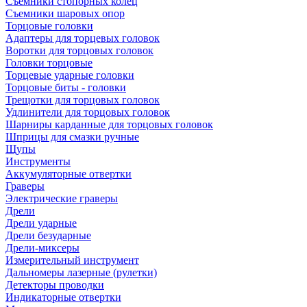
Съемники стопорных колец
Съемники шаровых опор
Торцовые головки
Адаптеры для торцевых головок
Воротки для торцовых головок
Головки торцовые
Торцевые ударные головки
Торцовые биты - головки
Трещотки для торцовых головок
Удлинители для торцовых головок
Шарниры карданные для торцовых головок
Шприцы для смазки ручные
Щупы
Инструменты
Аккумуляторные отвертки
Граверы
Электрические граверы
Дрели
Дрели ударные
Дрели безударные
Дрели-миксеры
Измерительный инструмент
Дальномеры лазерные (рулетки)
Детекторы проводки
Индикаторные отвертки