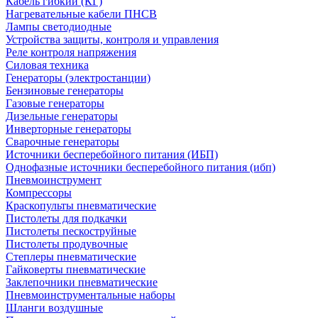
Кабель гибкий (КГ)
Нагревательные кабели ПНСВ
Лампы светодиодные
Устройства защиты, контроля и управления
Реле контроля напряжения
Силовая техника
Генераторы (электростанции)
Бензиновые генераторы
Газовые генераторы
Дизельные генераторы
Инверторные генераторы
Сварочные генераторы
Источники бесперебойного питания (ИБП)
Однофазные источники бесперебойного питания (ибп)
Пневмоинструмент
Компрессоры
Краскопульты пневматические
Пистолеты для подкачки
Пистолеты пескоструйные
Пистолеты продувочные
Степлеры пневматические
Гайковерты пневматические
Заклепочники пневматические
Пневмоинструментальные наборы
Шланги воздушные