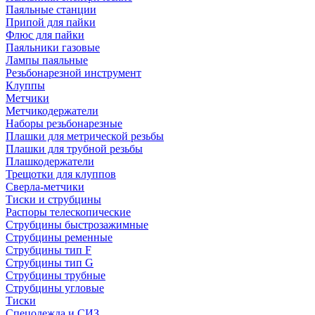
Паяльные станции
Припой для пайки
Флюс для пайки
Паяльники газовые
Лампы паяльные
Резьбонарезной инструмент
Клуппы
Метчики
Метчикодержатели
Наборы резьбонарезные
Плашки для метрической резьбы
Плашки для трубной резьбы
Плашкодержатели
Трещотки для клуппов
Сверла-метчики
Тиски и струбцины
Распоры телескопические
Струбцины быстрозажимные
Струбцины ременные
Струбцины тип F
Струбцины тип G
Струбцины трубные
Струбцины угловые
Тиски
Спецодежда и СИЗ