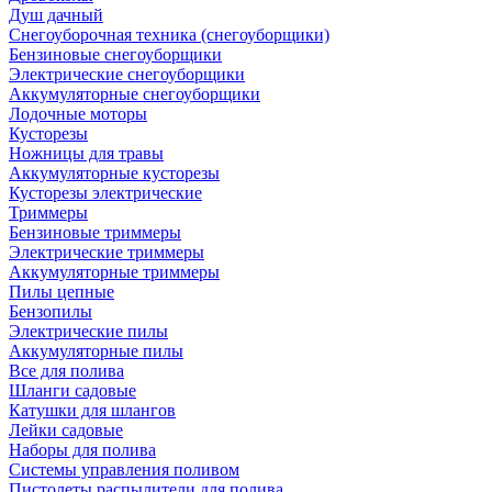
Душ дачный
Снегоуборочная техника (снегоуборщики)
Бензиновые снегоуборщики
Электрические снегоуборщики
Аккумуляторные снегоуборщики
Лодочные моторы
Кусторезы
Ножницы для травы
Аккумуляторные кусторезы
Кусторезы электрические
Триммеры
Бензиновые триммеры
Электрические триммеры
Аккумуляторные триммеры
Пилы цепные
Бензопилы
Электрические пилы
Аккумуляторные пилы
Все для полива
Шланги садовые
Катушки для шлангов
Лейки садовые
Наборы для полива
Системы управления поливом
Пистолеты распылители для полива