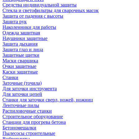
Средства индивидуальной защиты
Стекла и светофильтры для сварочных масок
Защита от падения с высоты
Защита рук
Наколенники для работы
Одежда защитная
Наушники защитные
Защита дыхания
Защита глаз и лица
Защитные щитки
Маски сварщика
Очки защитные
Каски защитные
Станки
Заточные (точила)
Для заточки инструмента
Для заточки цепей
Станки для заточки сверл, ножей, ножниц
Ленточные пилы
Распиловочные станки
Строительное оборудование
Станции для прогрева бетона
Бетономешалки
Пылесосы строительные
Виброплиты