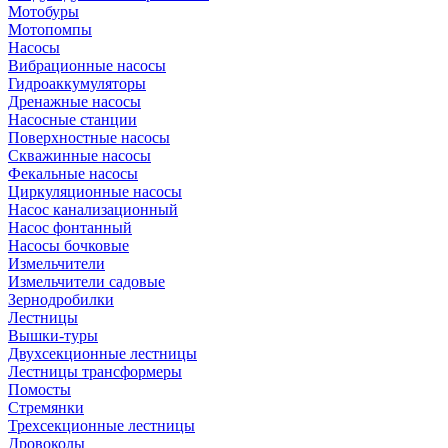
Мотобуры
Мотопомпы
Насосы
Вибрационные насосы
Гидроаккумуляторы
Дренажные насосы
Насосные станции
Поверхностные насосы
Скважинные насосы
Фекальные насосы
Циркуляционные насосы
Насос канализационный
Насос фонтанный
Насосы бочковые
Измельчители
Измельчители садовые
Зернодробилки
Лестницы
Вышки-туры
Двухсекционные лестницы
Лестницы трансформеры
Помосты
Стремянки
Трехсекционные лестницы
Дровоколы