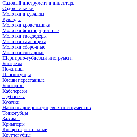
Садовый инструмент и инвентарь
Садовые тачки
Молотки и кувалды
Кувалды
Молотки кровельщика
Молотки безынерционные
Молотки гвоздодеры
Молотки каменщика
Молотки сборочные
Молотки слесарные
Шарнирно-губцевый инструмент
Бокорезы
Ножницы
Плоскогубцы
Клещи переставные
Болторезы
Кабелерезы
Труборезы
Кусачки
Набор шарнирно-губцевых инструментов
Тонкогубцы
Зажимы
Кримперы
Клещи строительные
Круглогубцы