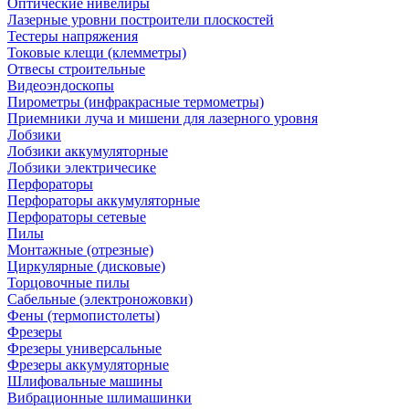
Оптические нивелиры
Лазерные уровни построители плоскостей
Тестеры напряжения
Токовые клещи (клемметры)
Отвесы строительные
Видеоэндоскопы
Пирометры (инфракрасные термометры)
Приемники луча и мишени для лазерного уровня
Лобзики
Лобзики аккумуляторные
Лобзики электричесике
Перфораторы
Перфораторы аккумуляторные
Перфораторы сетевые
Пилы
Монтажные (отрезные)
Циркулярные (дисковые)
Торцовочные пилы
Сабельные (электроножовки)
Фены (термопистолеты)
Фрезеры
Фрезеры универсальные
Фрезеры аккумуляторные
Шлифовальные машины
Вибрационные шлимашинки