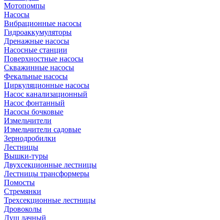
Мотопомпы
Насосы
Вибрационные насосы
Гидроаккумуляторы
Дренажные насосы
Насосные станции
Поверхностные насосы
Скважинные насосы
Фекальные насосы
Циркуляционные насосы
Насос канализационный
Насос фонтанный
Насосы бочковые
Измельчители
Измельчители садовые
Зернодробилки
Лестницы
Вышки-туры
Двухсекционные лестницы
Лестницы трансформеры
Помосты
Стремянки
Трехсекционные лестницы
Дровоколы
Душ дачный