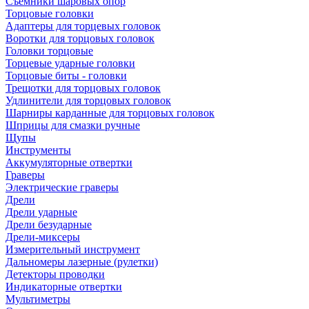
Съемники шаровых опор
Торцовые головки
Адаптеры для торцевых головок
Воротки для торцовых головок
Головки торцовые
Торцевые ударные головки
Торцовые биты - головки
Трещотки для торцовых головок
Удлинители для торцовых головок
Шарниры карданные для торцовых головок
Шприцы для смазки ручные
Щупы
Инструменты
Аккумуляторные отвертки
Граверы
Электрические граверы
Дрели
Дрели ударные
Дрели безударные
Дрели-миксеры
Измерительный инструмент
Дальномеры лазерные (рулетки)
Детекторы проводки
Индикаторные отвертки
Мультиметры