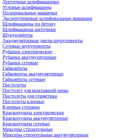
Ленточные шлифмашинки
Угловые шлифмашины
Полировальные машинки
Эксцентриковые шлифовальные машинки
Шлифмашины по бетону
Шлифмашины щеточные
Шуруповёрты
Аккумуляторные дрели-шуруповерты
Сетевые шуруповерты
Рубанки электрические
Рубанки аккумуляторные
Рубанки сетевые
Гайковёрты
Гайковерты аккумуляторные
Гайковёрты сетевые
Пистолеты
Пистолет для монтажной пены
Пистолеты для герметика
Пистолеты клеевые
Клеевые стержни
Краскопульты электрические
Краскопульты аккумуляторные
Краскопульты сетевые
Миксеры строительные
Миксеры строительные аккумуляторные