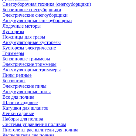
Снегоуборочная техника (снегоуборщики)
Бензиновые снегоуборщики
Электрические снегоуборщики
Аккумуляторные снегоуборщики
Лодочные моторы
Кусторезы
Ножницы для травы
Аккумуляторные кусторезы
Кусторезы электрические
Триммеры
Бензиновые триммеры
Электрические триммеры
Аккумуляторные триммеры
Пилы цепные
Бензопилы
Электрические пилы
Аккумуляторные пилы
Все для полива
Шланги садовые
Катушки для шлангов
Лейки садовые
Наборы для полива
Системы управления поливом
Пистолеты распылители для полива
Распылители для полива