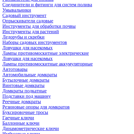
Соединители и фитинги для систем полива
Умывальники
Садовый инструмент
Опрыскиватели садовые
Инструменты для обработки почвы
Инструменты для растений
Ледорубы и скребки
Наборы садовых инструментов
Ловушки для насекомых
Лампы противомоскитные электрические
Ловушки для насекомых
Лампы противомоскитные аккумуляторные
Автотовары
Автомобильные домкраты
Бутылочные домкраты
Винтовые домкраты
Домкраты подкатные
Подставки под машину
Реечные домкраты
Резиновые опоры для домкратов
Буксировочные тросы
Гаечные ключи
Баллонные ключи
Динамометрические ключи
Имбусовые ключи