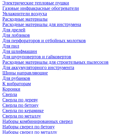
Электрические тепловые пушки
Газовые инфракрасные обогреватели
Увлажнители воздуха
Расходные материалы
Расходные материалы для инструмена
Для дрелей
Для лобзиков
Для перфораторов и отбойных молотков
Для пил
Для шлифмашин
Для шуруповертов и гайковертов
Расходные материалы для строительных пылесосов
Для аккумуляторного инструмента
Шины направляющие
Для рубанков
К вибраторам
Коронки
Сверла
Сверла по дереву
Сверла по бетону
Сверла по керамике
Сверла по металлу
Наборы комбинированных сверел
Наборы сверел по бетону
Наборы сверел по металлу