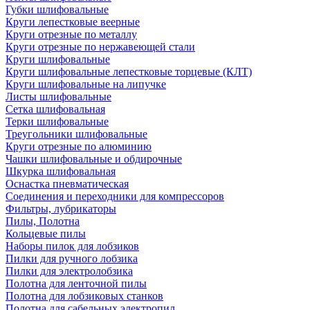
Губки шлифовальные
Круги лепестковые веерные
Круги отрезные по металлу
Круги отрезные по нержавеющей стали
Круги шлифовальные
Круги шлифовальные лепестковые торцевые (КЛТ)
Круги шлифовальные на липучке
Листы шлифовальные
Сетка шлифовальная
Терки шлифовальные
Треугольники шлифовальные
Круги отрезные по алюминию
Чашки шлифовальные и обдирочные
Шкурка шлифовальная
Оснастка пневматическая
Соединения и переходники для компрессоров
Фильтры, лубрикаторы
Пилы, Полотна
Кольцевые пилы
Наборы пилок для лобзиков
Пилки для ручного лобзика
Пилки для электролобзика
Полотна для ленточной пилы
Полотна для лобзиковых станков
Полотна для сабельных электропил