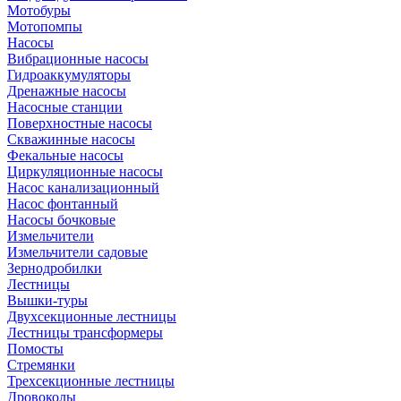
Мотобуры
Мотопомпы
Насосы
Вибрационные насосы
Гидроаккумуляторы
Дренажные насосы
Насосные станции
Поверхностные насосы
Скважинные насосы
Фекальные насосы
Циркуляционные насосы
Насос канализационный
Насос фонтанный
Насосы бочковые
Измельчители
Измельчители садовые
Зернодробилки
Лестницы
Вышки-туры
Двухсекционные лестницы
Лестницы трансформеры
Помосты
Стремянки
Трехсекционные лестницы
Дровоколы