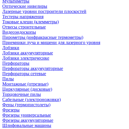
Мультиметры
Оптические нивелиры
Лазерные уровни построители плоскостей
Тестеры напряжения
Токовые клещи (клемметры)
Отвесы строительные
Видеоэндоскопы
Пирометры (инфракрасные термометры)
Приемники луча и мишени для лазерного уровня
Лобзики
Лобзики аккумуляторные
Лобзики электричесике
Перфораторы
Перфораторы аккумуляторные
Перфораторы сетевые
Пилы
Монтажные (отрезные)
Циркулярные (дисковые)
Торцовочные пилы
Сабельные (электроножовки)
Фены (термопистолеты)
Фрезеры
Фрезеры универсальные
Фрезеры аккумуляторные
Шлифовальные машины