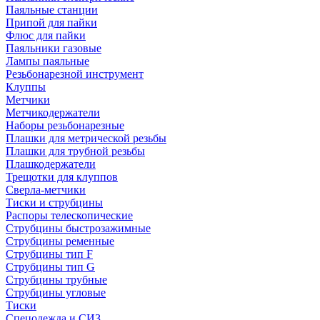
Паяльные станции
Припой для пайки
Флюс для пайки
Паяльники газовые
Лампы паяльные
Резьбонарезной инструмент
Клуппы
Метчики
Метчикодержатели
Наборы резьбонарезные
Плашки для метрической резьбы
Плашки для трубной резьбы
Плашкодержатели
Трещотки для клуппов
Сверла-метчики
Тиски и струбцины
Распоры телескопические
Струбцины быстрозажимные
Струбцины ременные
Струбцины тип F
Струбцины тип G
Струбцины трубные
Струбцины угловые
Тиски
Спецодежда и СИЗ