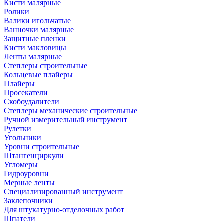
Кисти малярные
Ролики
Валики игольчатые
Ванночки малярные
Защитные пленки
Кисти макловицы
Ленты малярные
Степлеры строительные
Кольцевые плайеры
Плайеры
Просекатели
Скобоудалители
Степлеры механические строительные
Ручной измерительный инструмент
Рулетки
Угольники
Уровни строительные
Штангенциркули
Угломеры
Гидроуровни
Мерные ленты
Специализированный инструмент
Заклепочники
Для штукатурно-отделочных работ
Шпатели