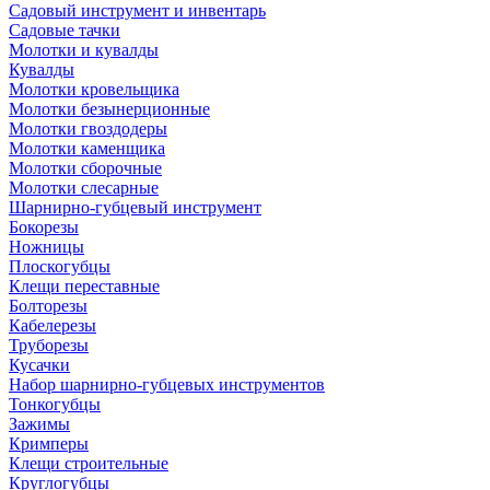
Садовый инструмент и инвентарь
Садовые тачки
Молотки и кувалды
Кувалды
Молотки кровельщика
Молотки безынерционные
Молотки гвоздодеры
Молотки каменщика
Молотки сборочные
Молотки слесарные
Шарнирно-губцевый инструмент
Бокорезы
Ножницы
Плоскогубцы
Клещи переставные
Болторезы
Кабелерезы
Труборезы
Кусачки
Набор шарнирно-губцевых инструментов
Тонкогубцы
Зажимы
Кримперы
Клещи строительные
Круглогубцы