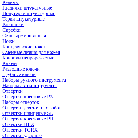
Кельмы
Гладилки штукатурные
Полутерки штукатурные
Терки штукатурные
Расшивки
Скребки
Сетка армировочная
Ножи
Канцелярские ножи
Сменные лезвия для ножей
Коврики непрорезаемые
Ключи
Разводные ключи
Трубные ключи
Наборы ручного инструмента
Наборы автоинструмента
Отвертки
Отвертки крестовые PZ
Наборы отвёрток
Отвертки для точных работ
Отвертки шлицевые SL
Отвертки крестовые PH
Отвертки HEX
Отвертки TORX
Отвертки ударные