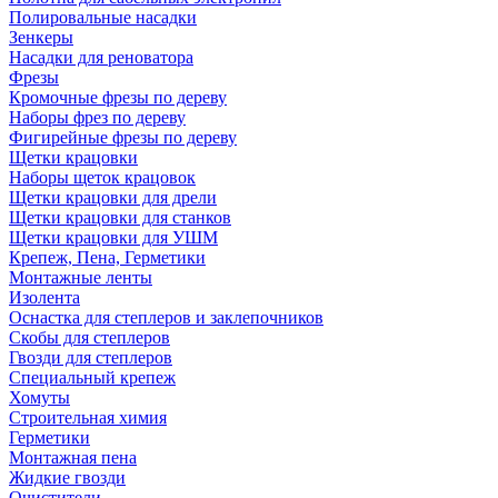
Полировальные насадки
Зенкеры
Насадки для реноватора
Фрезы
Кромочные фрезы по дереву
Наборы фрез по дереву
Фигирейные фрезы по дереву
Щетки крацовки
Наборы щеток крацовок
Щетки крацовки для дрели
Щетки крацовки для станков
Щетки крацовки для УШМ
Крепеж, Пена, Герметики
Монтажные ленты
Изолента
Оснастка для степлеров и заклепочников
Скобы для степлеров
Гвозди для степлеров
Специальный крепеж
Хомуты
Строительная химия
Герметики
Монтажная пена
Жидкие гвозди
Очистители