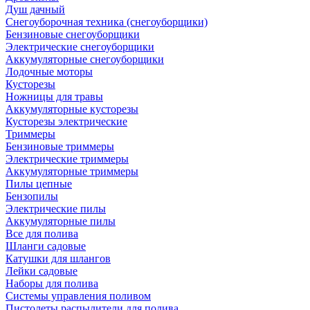
Душ дачный
Снегоуборочная техника (снегоуборщики)
Бензиновые снегоуборщики
Электрические снегоуборщики
Аккумуляторные снегоуборщики
Лодочные моторы
Кусторезы
Ножницы для травы
Аккумуляторные кусторезы
Кусторезы электрические
Триммеры
Бензиновые триммеры
Электрические триммеры
Аккумуляторные триммеры
Пилы цепные
Бензопилы
Электрические пилы
Аккумуляторные пилы
Все для полива
Шланги садовые
Катушки для шлангов
Лейки садовые
Наборы для полива
Системы управления поливом
Пистолеты распылители для полива