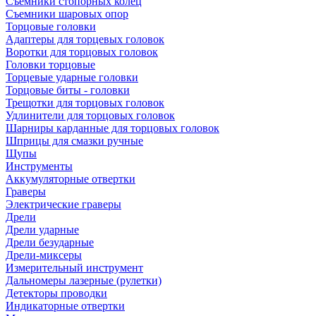
Съемники стопорных колец
Съемники шаровых опор
Торцовые головки
Адаптеры для торцевых головок
Воротки для торцовых головок
Головки торцовые
Торцевые ударные головки
Торцовые биты - головки
Трещотки для торцовых головок
Удлинители для торцовых головок
Шарниры карданные для торцовых головок
Шприцы для смазки ручные
Щупы
Инструменты
Аккумуляторные отвертки
Граверы
Электрические граверы
Дрели
Дрели ударные
Дрели безударные
Дрели-миксеры
Измерительный инструмент
Дальномеры лазерные (рулетки)
Детекторы проводки
Индикаторные отвертки