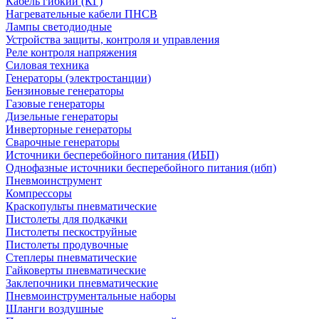
Кабель гибкий (КГ)
Нагревательные кабели ПНСВ
Лампы светодиодные
Устройства защиты, контроля и управления
Реле контроля напряжения
Силовая техника
Генераторы (электростанции)
Бензиновые генераторы
Газовые генераторы
Дизельные генераторы
Инверторные генераторы
Сварочные генераторы
Источники бесперебойного питания (ИБП)
Однофазные источники бесперебойного питания (ибп)
Пневмоинструмент
Компрессоры
Краскопульты пневматические
Пистолеты для подкачки
Пистолеты пескоструйные
Пистолеты продувочные
Степлеры пневматические
Гайковерты пневматические
Заклепочники пневматические
Пневмоинструментальные наборы
Шланги воздушные