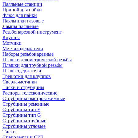
Паяльные станции
Припой для пайки
Флюс для пайки
Паяльники газовые
Лампы паяльные
Резьбонарезной инструмент
Клуппы
Метчики
Метчикодержатели
Наборы резьбонарезные
Плашки для метрической резьбы
Плашки для трубной резьбы
Плашкодержатели
Трещотки для клуппов
Сверла-метчики
Тиски и струбцины
Распоры телескопические
Струбцины быстрозажимные
Струбцины ременные
Струбцины тип F
Струбцины тип G
Струбцины трубные
Струбцины угловые
Тиски
Спецодежда и СИЗ