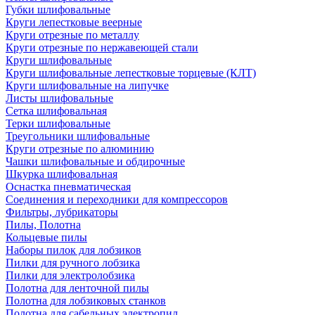
Губки шлифовальные
Круги лепестковые веерные
Круги отрезные по металлу
Круги отрезные по нержавеющей стали
Круги шлифовальные
Круги шлифовальные лепестковые торцевые (КЛТ)
Круги шлифовальные на липучке
Листы шлифовальные
Сетка шлифовальная
Терки шлифовальные
Треугольники шлифовальные
Круги отрезные по алюминию
Чашки шлифовальные и обдирочные
Шкурка шлифовальная
Оснастка пневматическая
Соединения и переходники для компрессоров
Фильтры, лубрикаторы
Пилы, Полотна
Кольцевые пилы
Наборы пилок для лобзиков
Пилки для ручного лобзика
Пилки для электролобзика
Полотна для ленточной пилы
Полотна для лобзиковых станков
Полотна для сабельных электропил