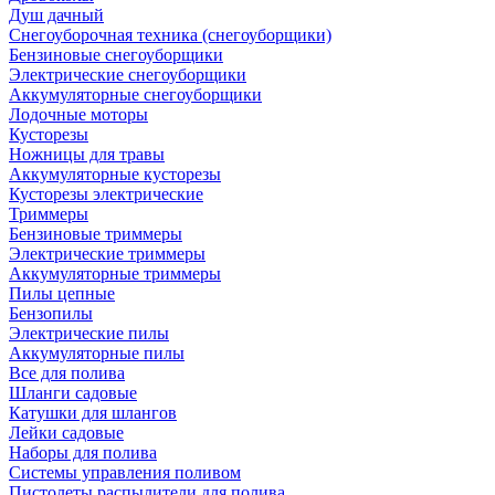
Душ дачный
Снегоуборочная техника (снегоуборщики)
Бензиновые снегоуборщики
Электрические снегоуборщики
Аккумуляторные снегоуборщики
Лодочные моторы
Кусторезы
Ножницы для травы
Аккумуляторные кусторезы
Кусторезы электрические
Триммеры
Бензиновые триммеры
Электрические триммеры
Аккумуляторные триммеры
Пилы цепные
Бензопилы
Электрические пилы
Аккумуляторные пилы
Все для полива
Шланги садовые
Катушки для шлангов
Лейки садовые
Наборы для полива
Системы управления поливом
Пистолеты распылители для полива