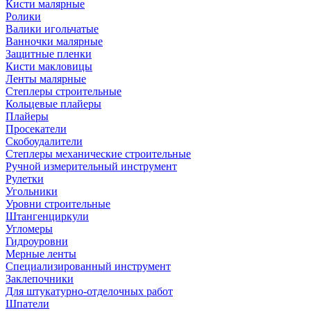
Кисти малярные
Ролики
Валики игольчатые
Ванночки малярные
Защитные пленки
Кисти макловицы
Ленты малярные
Степлеры строительные
Кольцевые плайеры
Плайеры
Просекатели
Скобоудалители
Степлеры механические строительные
Ручной измерительный инструмент
Рулетки
Угольники
Уровни строительные
Штангенциркули
Угломеры
Гидроуровни
Мерные ленты
Специализированный инструмент
Заклепочники
Для штукатурно-отделочных работ
Шпатели