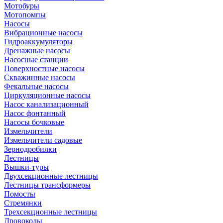
Мотобуры
Мотопомпы
Насосы
Вибрационные насосы
Гидроаккумуляторы
Дренажные насосы
Насосные станции
Поверхностные насосы
Скважинные насосы
Фекальные насосы
Циркуляционные насосы
Насос канализационный
Насос фонтанный
Насосы бочковые
Измельчители
Измельчители садовые
Зернодробилки
Лестницы
Вышки-туры
Двухсекционные лестницы
Лестницы трансформеры
Помосты
Стремянки
Трехсекционные лестницы
Дровоколы