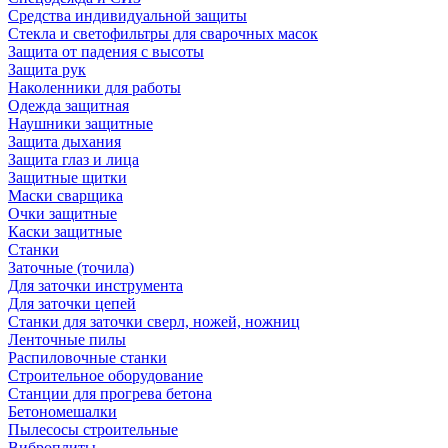
Средства индивидуальной защиты
Стекла и светофильтры для сварочных масок
Защита от падения с высоты
Защита рук
Наколенники для работы
Одежда защитная
Наушники защитные
Защита дыхания
Защита глаз и лица
Защитные щитки
Маски сварщика
Очки защитные
Каски защитные
Станки
Заточные (точила)
Для заточки инструмента
Для заточки цепей
Станки для заточки сверл, ножей, ножниц
Ленточные пилы
Распиловочные станки
Строительное оборудование
Станции для прогрева бетона
Бетономешалки
Пылесосы строительные
Виброплиты