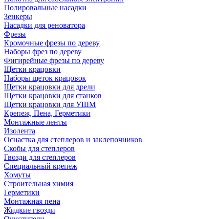
Полировальные насадки
Зенкеры
Насадки для реноватора
Фрезы
Кромочные фрезы по дереву
Наборы фрез по дереву
Фигирейные фрезы по дереву
Щетки крацовки
Наборы щеток крацовок
Щетки крацовки для дрели
Щетки крацовки для станков
Щетки крацовки для УШМ
Крепеж, Пена, Герметики
Монтажные ленты
Изолента
Оснастка для степлеров и заклепочников
Скобы для степлеров
Гвозди для степлеров
Специальный крепеж
Хомуты
Строительная химия
Герметики
Монтажная пена
Жидкие гвозди
Очистители