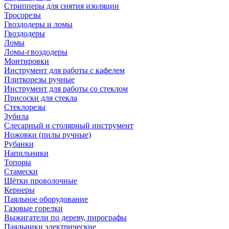
Стрипперы для снятия изоляции
Тросорезы
Гвоздодеры и ломы
Гвоздодеры
Ломы
Ломы-гвоздодеры
Монтировки
Инструмент для работы с кафелем
Плиткорезы ручные
Инструмент для работы со стеклом
Присоски для стекла
Стеклорезы
Зубила
Слесарный и столярный инструмент
Ножовки (пилы ручные)
Рубанки
Напильники
Топоры
Стамески
Щётки проволочные
Кернеры
Паяльное оборудование
Газовые горелки
Выжигатели по дереву, пирографы
Паяльники электрические