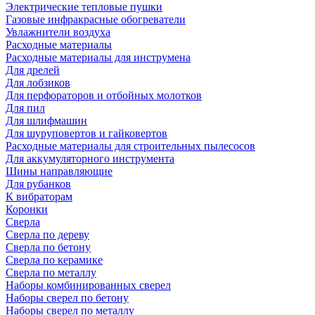
Электрические тепловые пушки
Газовые инфракрасные обогреватели
Увлажнители воздуха
Расходные материалы
Расходные материалы для инструмена
Для дрелей
Для лобзиков
Для перфораторов и отбойных молотков
Для пил
Для шлифмашин
Для шуруповертов и гайковертов
Расходные материалы для строительных пылесосов
Для аккумуляторного инструмента
Шины направляющие
Для рубанков
К вибраторам
Коронки
Сверла
Сверла по дереву
Сверла по бетону
Сверла по керамике
Сверла по металлу
Наборы комбинированных сверел
Наборы сверел по бетону
Наборы сверел по металлу