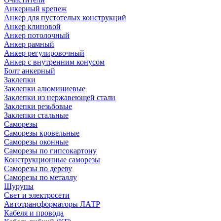
Анкерный крепеж
Анкер для пустотелых конструкций
Анкер клиновой
Анкер потолочный
Анкер рамный
Анкер регулировочный
Анкер с внутренним конусом
Болт анкерный
Заклепки
Заклепки алюминиевые
Заклепки из нержавеющей стали
Заклепки резьбовые
Заклепки стальные
Саморезы
Саморезы кровельные
Саморезы оконные
Саморезы по гипсокартону
Конструкционные саморезы
Саморезы по дереву
Саморезы по металлу
Шурупы
Свет и электросети
Автотрансформаторы ЛАТР
Кабеля и провода