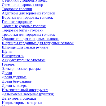
Съемники стопорных колец
Съемники шаровых опор
Торцовые головки
Адаптеры для торцевых головок
Воротки для торцовых головок
Головки торцовые
Торцевые ударные головки
Торцовые биты - головки
Трещотки для торцовых головок
Удлинители для торцовых головок
Шарниры карданные для торцовых головок
Шприцы для смазки ручные
Щупы
Инструменты
Аккумуляторные отвертки
Граверы
Электрические граверы
Дрели
Дрели ударные
Дрели безударные
Дрели-миксеры
Измерительный инструмент
Дальномеры лазерные (рулетки)
Детекторы проводки
Индикаторные отвертки