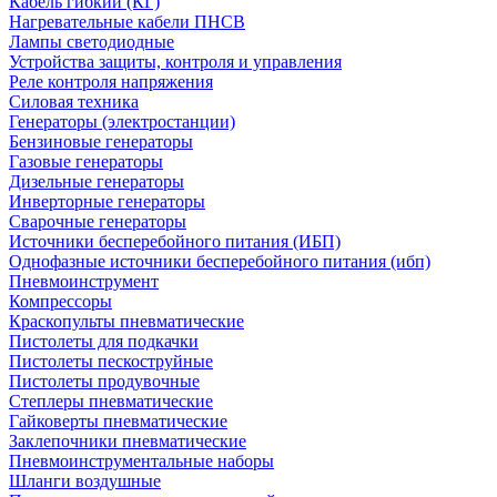
Кабель гибкий (КГ)
Нагревательные кабели ПНСВ
Лампы светодиодные
Устройства защиты, контроля и управления
Реле контроля напряжения
Силовая техника
Генераторы (электростанции)
Бензиновые генераторы
Газовые генераторы
Дизельные генераторы
Инверторные генераторы
Сварочные генераторы
Источники бесперебойного питания (ИБП)
Однофазные источники бесперебойного питания (ибп)
Пневмоинструмент
Компрессоры
Краскопульты пневматические
Пистолеты для подкачки
Пистолеты пескоструйные
Пистолеты продувочные
Степлеры пневматические
Гайковерты пневматические
Заклепочники пневматические
Пневмоинструментальные наборы
Шланги воздушные