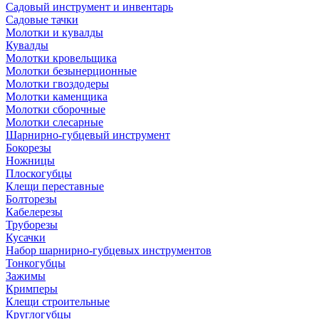
Садовый инструмент и инвентарь
Садовые тачки
Молотки и кувалды
Кувалды
Молотки кровельщика
Молотки безынерционные
Молотки гвоздодеры
Молотки каменщика
Молотки сборочные
Молотки слесарные
Шарнирно-губцевый инструмент
Бокорезы
Ножницы
Плоскогубцы
Клещи переставные
Болторезы
Кабелерезы
Труборезы
Кусачки
Набор шарнирно-губцевых инструментов
Тонкогубцы
Зажимы
Кримперы
Клещи строительные
Круглогубцы