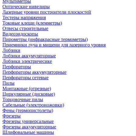
Мультиметры
Оптические нивелиры
Лазерные уровни построители плоскостей
Тестеры напряжения
Токовые клещи (клемметры)
Отвесы строительные
Видеоэндоскопы
Пирометры (инфракрасные термометры)
Приемники луча и мишени для лазерного уровня
Лобзики
Лобзики аккумуляторные
Лобзики электричесике
Перфораторы
Перфораторы аккумуляторные
Перфораторы сетевые
Пилы
Монтажные (отрезные)
Циркулярные (дисковые)
Торцовочные пилы
Сабельные (электроножовки)
Фены (термопистолеты)
Фрезеры
Фрезеры универсальные
Фрезеры аккумуляторные
Шлифовальные машины