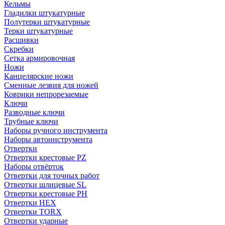
Кельмы
Гладилки штукатурные
Полутерки штукатурные
Терки штукатурные
Расшивки
Скребки
Сетка армировочная
Ножи
Канцелярские ножи
Сменные лезвия для ножей
Коврики непрорезаемые
Ключи
Разводные ключи
Трубные ключи
Наборы ручного инструмента
Наборы автоинструмента
Отвертки
Отвертки крестовые PZ
Наборы отвёрток
Отвертки для точных работ
Отвертки шлицевые SL
Отвертки крестовые PH
Отвертки HEX
Отвертки TORX
Отвертки ударные