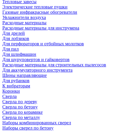
Тепловые завесы
Электрические тепловые пушки
Газовые инфракрасные обогреватели
Увлажнители воздуха
Расходные материалы
Расходные материалы для инструмена
Для дрелей
Для лобзиков
Для перфораторов и отбойных молотков
Для пил
Для шлифмашин
Для шуруповертов и гайковертов
Расходные материалы для строительных пылесосов
Для аккумуляторного инструмента
Шины направляющие
Для рубанков
К вибраторам
Коронки
Сверла
Сверла по дереву
Сверла по бетону
Сверла по керамике
Сверла по металлу
Наборы комбинированных сверел
Наборы сверел по бетону