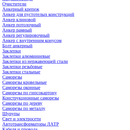
Очистители
Анкерный крепеж
Анкер для пустотелых конструкций
Анкер клиновой
Анкер потолочный
Анкер рамный
Анкер регулировочный
Анкер с внутренним конусом
Болт анкерный
Заклепки
Заклепки алюминиевые
Заклепки из нержавеющей стали
Заклепки резьбовые
Заклепки стальные
Саморезы
Саморезы кровельные
Саморезы оконные
Саморезы по гипсокартону
Конструкционные саморезы
Саморезы по дереву
Саморезы по металлу
Шурупы
Свет и электросети
Автотрансформаторы ЛАТР
Кабеля и провода