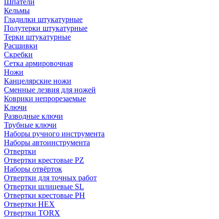
Шпатели
Кельмы
Гладилки штукатурные
Полутерки штукатурные
Терки штукатурные
Расшивки
Скребки
Сетка армировочная
Ножи
Канцелярские ножи
Сменные лезвия для ножей
Коврики непрорезаемые
Ключи
Разводные ключи
Трубные ключи
Наборы ручного инструмента
Наборы автоинструмента
Отвертки
Отвертки крестовые PZ
Наборы отвёрток
Отвертки для точных работ
Отвертки шлицевые SL
Отвертки крестовые PH
Отвертки HEX
Отвертки TORX