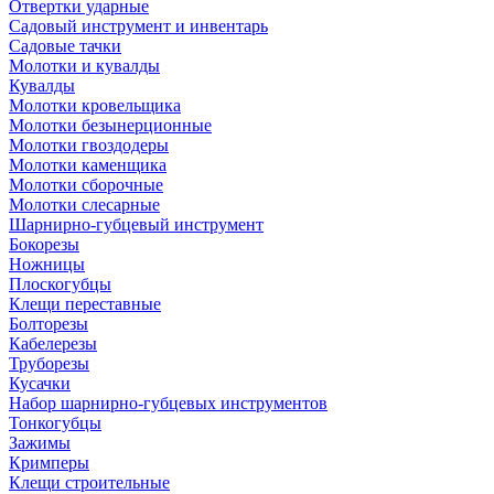
Отвертки ударные
Садовый инструмент и инвентарь
Садовые тачки
Молотки и кувалды
Кувалды
Молотки кровельщика
Молотки безынерционные
Молотки гвоздодеры
Молотки каменщика
Молотки сборочные
Молотки слесарные
Шарнирно-губцевый инструмент
Бокорезы
Ножницы
Плоскогубцы
Клещи переставные
Болторезы
Кабелерезы
Труборезы
Кусачки
Набор шарнирно-губцевых инструментов
Тонкогубцы
Зажимы
Кримперы
Клещи строительные