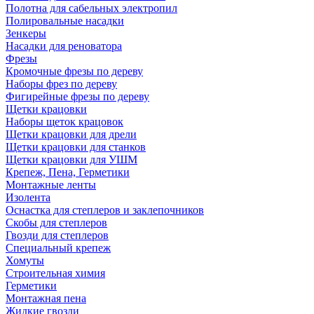
Полотна для сабельных электропил
Полировальные насадки
Зенкеры
Насадки для реноватора
Фрезы
Кромочные фрезы по дереву
Наборы фрез по дереву
Фигирейные фрезы по дереву
Щетки крацовки
Наборы щеток крацовок
Щетки крацовки для дрели
Щетки крацовки для станков
Щетки крацовки для УШМ
Крепеж, Пена, Герметики
Монтажные ленты
Изолента
Оснастка для степлеров и заклепочников
Скобы для степлеров
Гвозди для степлеров
Специальный крепеж
Хомуты
Строительная химия
Герметики
Монтажная пена
Жидкие гвозди