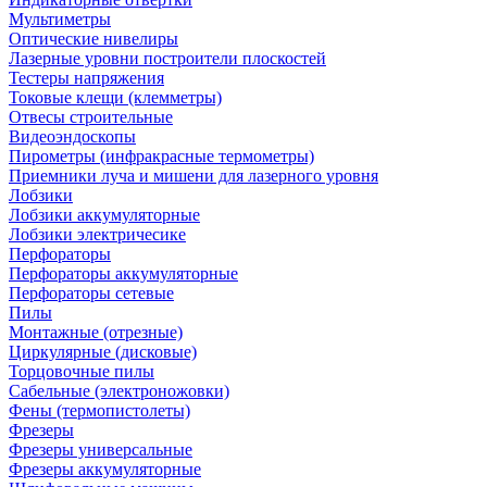
Мультиметры
Оптические нивелиры
Лазерные уровни построители плоскостей
Тестеры напряжения
Токовые клещи (клемметры)
Отвесы строительные
Видеоэндоскопы
Пирометры (инфракрасные термометры)
Приемники луча и мишени для лазерного уровня
Лобзики
Лобзики аккумуляторные
Лобзики электричесике
Перфораторы
Перфораторы аккумуляторные
Перфораторы сетевые
Пилы
Монтажные (отрезные)
Циркулярные (дисковые)
Торцовочные пилы
Сабельные (электроножовки)
Фены (термопистолеты)
Фрезеры
Фрезеры универсальные
Фрезеры аккумуляторные