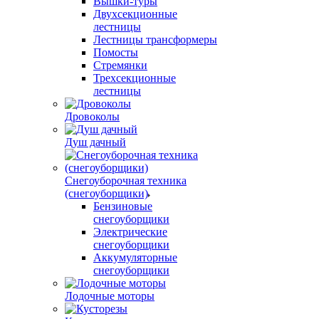
Вышки-туры
Двухсекционные
лестницы
Лестницы трансформеры
Помосты
Стремянки
Трехсекционные
лестницы
Дровоколы
Душ дачный
Снегоуборочная техника
(снегоуборщики)
Бензиновые
снегоуборщики
Электрические
снегоуборщики
Аккумуляторные
снегоуборщики
Лодочные моторы