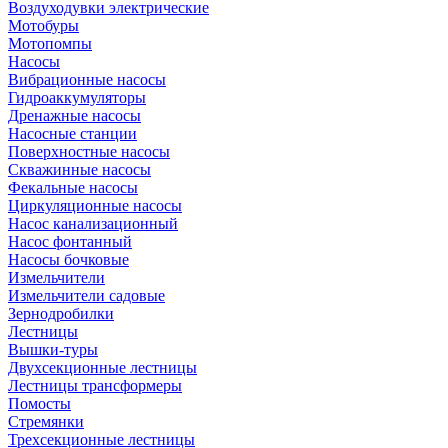
Воздуходувки электрические
Мотобуры
Мотопомпы
Насосы
Вибрационные насосы
Гидроаккумуляторы
Дренажные насосы
Насосные станции
Поверхностные насосы
Скважинные насосы
Фекальные насосы
Циркуляционные насосы
Насос канализационный
Насос фонтанный
Насосы бочковые
Измельчители
Измельчители садовые
Зернодробилки
Лестницы
Вышки-туры
Двухсекционные лестницы
Лестницы трансформеры
Помосты
Стремянки
Трехсекционные лестницы