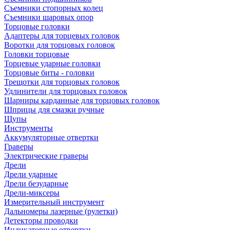
Съемники стопорных колец
Съемники шаровых опор
Торцовые головки
Адаптеры для торцевых головок
Воротки для торцовых головок
Головки торцовые
Торцевые ударные головки
Торцовые биты - головки
Трещотки для торцовых головок
Удлинители для торцовых головок
Шарниры карданные для торцовых головок
Шприцы для смазки ручные
Щупы
Инструменты
Аккумуляторные отвертки
Граверы
Электрические граверы
Дрели
Дрели ударные
Дрели безударные
Дрели-миксеры
Измерительный инструмент
Дальномеры лазерные (рулетки)
Детекторы проводки
Индикаторные отвертки