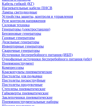
Кабель гибкий (КГ)
Нагревательные кабели ПНСВ
Лампы светодиодные
Устройства защиты, контроля и управления
Реле контроля напряжения
Силовая техника
Генераторы (электростанции)
Бензиновые генераторы
Газовые генераторы
Дизельные генераторы
Инверторные генераторы
Сварочные генераторы
Источники бесперебойного питания (ИБП)
Однофазные источники бесперебойного питания (ибп)
Пневмоинструмент
Компрессоры
Краскопульты пневматические
Пистолеты для подкачки
Пистолеты пескоструйные
Пистолеты продувочные
Степлеры пневматические
Гайковерты пневматические
Заклепочники пневматические
Пневмоинструментальные наборы
Шланги воздушные