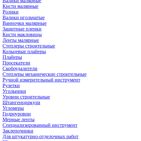
Валики малярные
Кисти малярные
Ролики
Валики игольчатые
Ванночки малярные
Защитные пленки
Кисти макловицы
Ленты малярные
Степлеры строительные
Кольцевые плайеры
Плайеры
Просекатели
Скобоудалители
Степлеры механические строительные
Ручной измерительный инструмент
Рулетки
Угольники
Уровни строительные
Штангенциркули
Угломеры
Гидроуровни
Мерные ленты
Специализированный инструмент
Заклепочники
Для штукатурно-отделочных работ