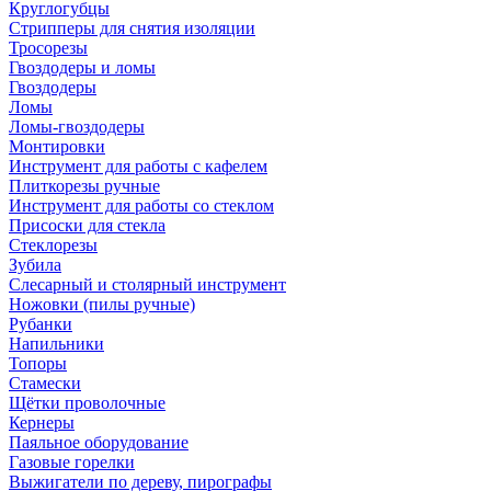
Круглогубцы
Стрипперы для снятия изоляции
Тросорезы
Гвоздодеры и ломы
Гвоздодеры
Ломы
Ломы-гвоздодеры
Монтировки
Инструмент для работы с кафелем
Плиткорезы ручные
Инструмент для работы со стеклом
Присоски для стекла
Стеклорезы
Зубила
Слесарный и столярный инструмент
Ножовки (пилы ручные)
Рубанки
Напильники
Топоры
Стамески
Щётки проволочные
Кернеры
Паяльное оборудование
Газовые горелки
Выжигатели по дереву, пирографы