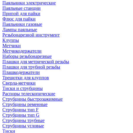
Паяльники электрические
Паяльные станции
Припой для пайки
Флюс для пайки
Паяльники газовые
Лампы паяльные
Резьбонарезной инструмент
Клуппы
Метчики
Метчикодержатели
Наборы резьбонарезные
Плашки для метрической резьбы
Плашки для трубной резьбы
Плашкодержатели
Трещотки для клуппов
Сверла-метчики
Тиски и струбцины
Распоры телескопические
Струбцины быстрозажимные
Струбцины ременные
Струбцины тип F
Струбцины тип G
Струбцины трубные
Струбцины угловые
Тиски