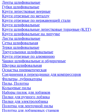
Ленты шлифовальные
Губки шлифовальные
Круги лепестковые веерные
Круги отрезные по металлу
Круги отрезные по нержавеющей стали
Круги шлифовальные
Круги шлифовальные лепестковые торцевые (КЛТ)
Круги шлифовальные на липучке
Листы шлифовальные
Сетка шлифовальная
Терки шлифовальные
Треугольники шлифовальные
Круги отрезные по алюминию
Чашки шлифовальные и обдирочные
Шкурка шлифовальная
Оснастка пневматическая
Соединения и переходники для компрессоров
Фильтры, лубрикаторы
Пилы, Полотна
Кольцевые пилы
Наборы пилок для лобзиков
Пилки для ручного лобзика
Пилки для электролобзика
Полотна для ленточной пилы
Полотна для лобзиковых станков