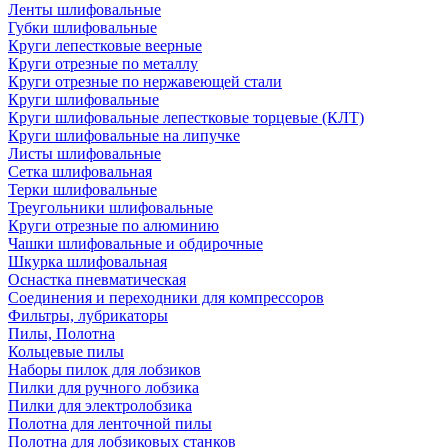
Ленты шлифовальные
Губки шлифовальные
Круги лепестковые веерные
Круги отрезные по металлу
Круги отрезные по нержавеющей стали
Круги шлифовальные
Круги шлифовальные лепестковые торцевые (КЛТ)
Круги шлифовальные на липучке
Листы шлифовальные
Сетка шлифовальная
Терки шлифовальные
Треугольники шлифовальные
Круги отрезные по алюминию
Чашки шлифовальные и обдирочные
Шкурка шлифовальная
Оснастка пневматическая
Соединения и переходники для компрессоров
Фильтры, лубрикаторы
Пилы, Полотна
Кольцевые пилы
Наборы пилок для лобзиков
Пилки для ручного лобзика
Пилки для электролобзика
Полотна для ленточной пилы
Полотна для лобзиковых станков