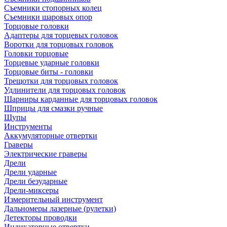
Съемники стопорных колец
Съемники шаровых опор
Торцовые головки
Адаптеры для торцевых головок
Воротки для торцовых головок
Головки торцовые
Торцевые ударные головки
Торцовые биты - головки
Трещотки для торцовых головок
Удлинители для торцовых головок
Шарниры карданные для торцовых головок
Шприцы для смазки ручные
Щупы
Инструменты
Аккумуляторные отвертки
Граверы
Электрические граверы
Дрели
Дрели ударные
Дрели безударные
Дрели-миксеры
Измерительный инструмент
Дальномеры лазерные (рулетки)
Детекторы проводки
Индикаторные отвертки