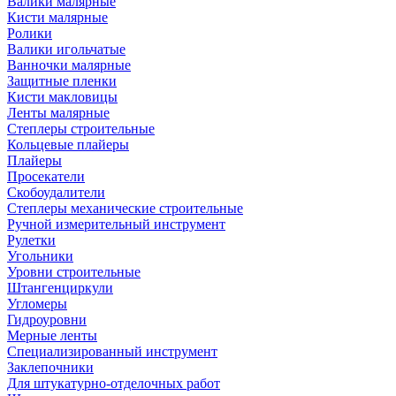
Валики малярные
Кисти малярные
Ролики
Валики игольчатые
Ванночки малярные
Защитные пленки
Кисти макловицы
Ленты малярные
Степлеры строительные
Кольцевые плайеры
Плайеры
Просекатели
Скобоудалители
Степлеры механические строительные
Ручной измерительный инструмент
Рулетки
Угольники
Уровни строительные
Штангенциркули
Угломеры
Гидроуровни
Мерные ленты
Специализированный инструмент
Заклепочники
Для штукатурно-отделочных работ