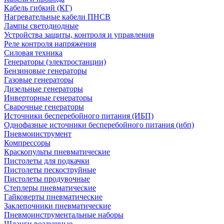
Кабель гибкий (КГ)
Нагревательные кабели ПНСВ
Лампы светодиодные
Устройства защиты, контроля и управления
Реле контроля напряжения
Силовая техника
Генераторы (электростанции)
Бензиновые генераторы
Газовые генераторы
Дизельные генераторы
Инверторные генераторы
Сварочные генераторы
Источники бесперебойного питания (ИБП)
Однофазные источники бесперебойного питания (ибп)
Пневмоинструмент
Компрессоры
Краскопульты пневматические
Пистолеты для подкачки
Пистолеты пескоструйные
Пистолеты продувочные
Степлеры пневматические
Гайковерты пневматические
Заклепочники пневматические
Пневмоинструментальные наборы
Шланги воздушные