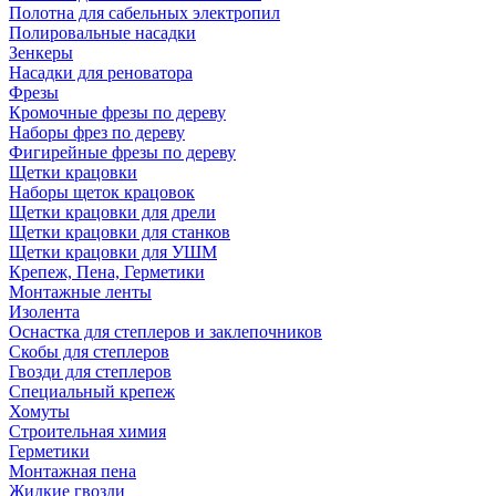
Полотна для сабельных электропил
Полировальные насадки
Зенкеры
Насадки для реноватора
Фрезы
Кромочные фрезы по дереву
Наборы фрез по дереву
Фигирейные фрезы по дереву
Щетки крацовки
Наборы щеток крацовок
Щетки крацовки для дрели
Щетки крацовки для станков
Щетки крацовки для УШМ
Крепеж, Пена, Герметики
Монтажные ленты
Изолента
Оснастка для степлеров и заклепочников
Скобы для степлеров
Гвозди для степлеров
Специальный крепеж
Хомуты
Строительная химия
Герметики
Монтажная пена
Жидкие гвозди