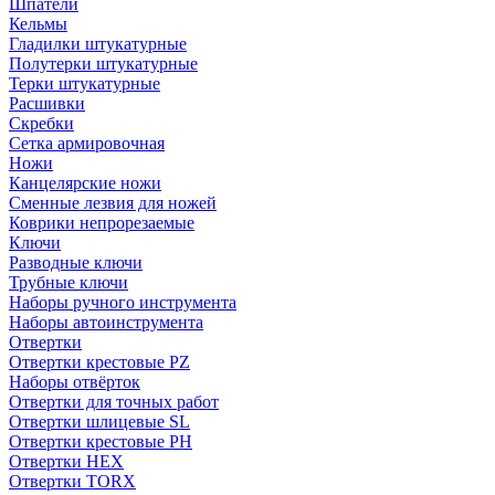
Шпатели
Кельмы
Гладилки штукатурные
Полутерки штукатурные
Терки штукатурные
Расшивки
Скребки
Сетка армировочная
Ножи
Канцелярские ножи
Сменные лезвия для ножей
Коврики непрорезаемые
Ключи
Разводные ключи
Трубные ключи
Наборы ручного инструмента
Наборы автоинструмента
Отвертки
Отвертки крестовые PZ
Наборы отвёрток
Отвертки для точных работ
Отвертки шлицевые SL
Отвертки крестовые PH
Отвертки HEX
Отвертки TORX