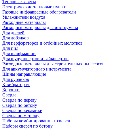
Тепловые завесы
Электрические тепловые пушки
Газовые инфракрасные обогреватели
Увлажнители воздуха
Расходные материалы
Расходные материалы для инструмена
Для дрелей
Для лобзиков
Для перфораторов и отбойных молотков
Для пил
Для шлифмашин
Для шуруповертов и гайковертов
Расходные материалы для строительных пылесосов
Для аккумуляторного инструмента
Шины направляющие
Для рубанков
К вибраторам
Коронки
Сверла
Сверла по дереву
Сверла по бетону
Сверла по керамике
Сверла по металлу
Наборы комбинированных сверел
Наборы сверел по бетону