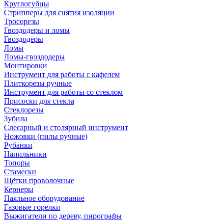
Круглогубцы
Стрипперы для снятия изоляции
Тросорезы
Гвоздодеры и ломы
Гвоздодеры
Ломы
Ломы-гвоздодеры
Монтировки
Инструмент для работы с кафелем
Плиткорезы ручные
Инструмент для работы со стеклом
Присоски для стекла
Стеклорезы
Зубила
Слесарный и столярный инструмент
Ножовки (пилы ручные)
Рубанки
Напильники
Топоры
Стамески
Щётки проволочные
Кернеры
Паяльное оборудование
Газовые горелки
Выжигатели по дереву, пирографы