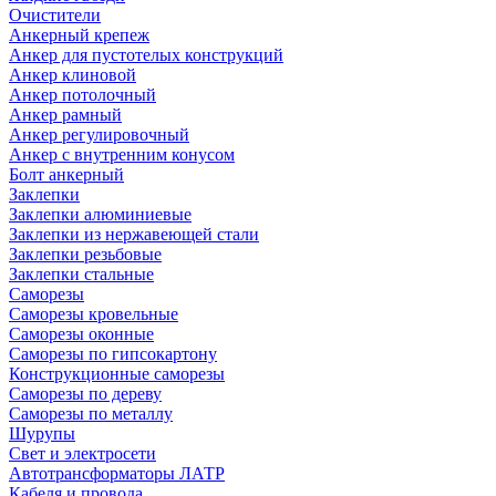
Очистители
Анкерный крепеж
Анкер для пустотелых конструкций
Анкер клиновой
Анкер потолочный
Анкер рамный
Анкер регулировочный
Анкер с внутренним конусом
Болт анкерный
Заклепки
Заклепки алюминиевые
Заклепки из нержавеющей стали
Заклепки резьбовые
Заклепки стальные
Саморезы
Саморезы кровельные
Саморезы оконные
Саморезы по гипсокартону
Конструкционные саморезы
Саморезы по дереву
Саморезы по металлу
Шурупы
Свет и электросети
Автотрансформаторы ЛАТР
Кабеля и провода