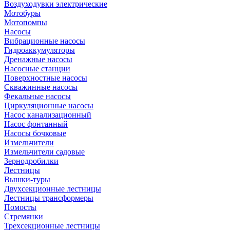
Воздуходувки электрические
Мотобуры
Мотопомпы
Насосы
Вибрационные насосы
Гидроаккумуляторы
Дренажные насосы
Насосные станции
Поверхностные насосы
Скважинные насосы
Фекальные насосы
Циркуляционные насосы
Насос канализационный
Насос фонтанный
Насосы бочковые
Измельчители
Измельчители садовые
Зернодробилки
Лестницы
Вышки-туры
Двухсекционные лестницы
Лестницы трансформеры
Помосты
Стремянки
Трехсекционные лестницы