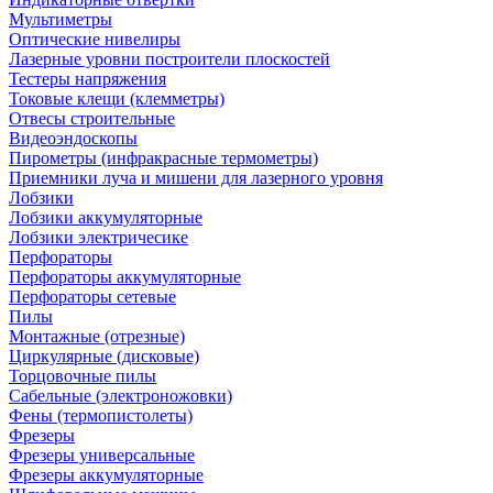
Мультиметры
Оптические нивелиры
Лазерные уровни построители плоскостей
Тестеры напряжения
Токовые клещи (клемметры)
Отвесы строительные
Видеоэндоскопы
Пирометры (инфракрасные термометры)
Приемники луча и мишени для лазерного уровня
Лобзики
Лобзики аккумуляторные
Лобзики электричесике
Перфораторы
Перфораторы аккумуляторные
Перфораторы сетевые
Пилы
Монтажные (отрезные)
Циркулярные (дисковые)
Торцовочные пилы
Сабельные (электроножовки)
Фены (термопистолеты)
Фрезеры
Фрезеры универсальные
Фрезеры аккумуляторные