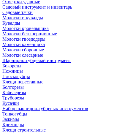
Отвертки ударные
Садовый инструмент и инвентарь
Садовые тачки
Молотки и кувалды
Кувалды
Молотки кровельщика
Молотки безынерционные
Молотки гвоздодеры
Молотки каменщика
Молотки сборочные
Молотки слесарные
Шарнирно-губцевый инструмент
Бокорезы
Ножницы
Плоскогубцы
Клещи переставные
Болторезы
Кабелерезы
Труборезы
Кусачки
Набор шарнирно-губцевых инструментов
Тонкогубцы
Зажимы
Кримперы
Клещи строительные