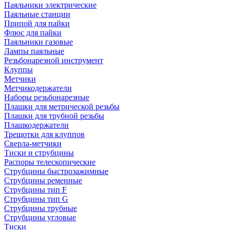
Паяльники электрические
Паяльные станции
Припой для пайки
Флюс для пайки
Паяльники газовые
Лампы паяльные
Резьбонарезной инструмент
Клуппы
Метчики
Метчикодержатели
Наборы резьбонарезные
Плашки для метрической резьбы
Плашки для трубной резьбы
Плашкодержатели
Трещотки для клуппов
Сверла-метчики
Тиски и струбцины
Распоры телескопические
Струбцины быстрозажимные
Струбцины ременные
Струбцины тип F
Струбцины тип G
Струбцины трубные
Струбцины угловые
Тиски