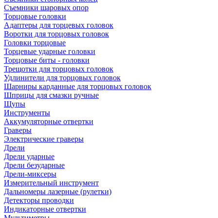
Съемники шаровых опор
Торцовые головки
Адаптеры для торцевых головок
Воротки для торцовых головок
Головки торцовые
Торцевые ударные головки
Торцовые биты - головки
Трещотки для торцовых головок
Удлинители для торцовых головок
Шарниры карданные для торцовых головок
Шприцы для смазки ручные
Щупы
Инструменты
Аккумуляторные отвертки
Граверы
Электрические граверы
Дрели
Дрели ударные
Дрели безударные
Дрели-миксеры
Измерительный инструмент
Дальномеры лазерные (рулетки)
Детекторы проводки
Индикаторные отвертки
Мультиметры