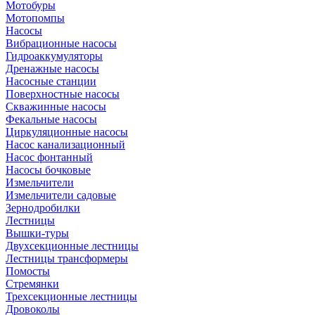
Мотобуры
Мотопомпы
Насосы
Вибрационные насосы
Гидроаккумуляторы
Дренажные насосы
Насосные станции
Поверхностные насосы
Скважинные насосы
Фекальные насосы
Циркуляционные насосы
Насос канализационный
Насос фонтанный
Насосы бочковые
Измельчители
Измельчители садовые
Зернодробилки
Лестницы
Вышки-туры
Двухсекционные лестницы
Лестницы трансформеры
Помосты
Стремянки
Трехсекционные лестницы
Дровоколы