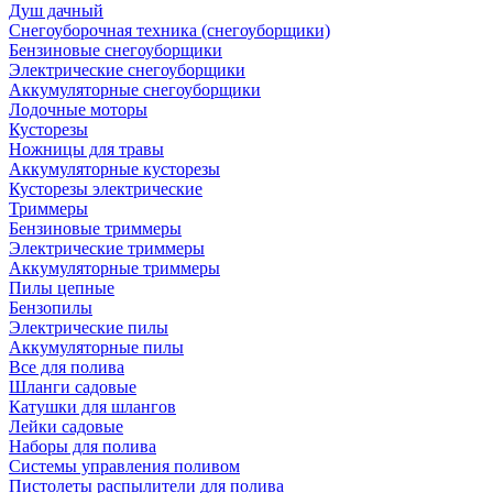
Душ дачный
Снегоуборочная техника (снегоуборщики)
Бензиновые снегоуборщики
Электрические снегоуборщики
Аккумуляторные снегоуборщики
Лодочные моторы
Кусторезы
Ножницы для травы
Аккумуляторные кусторезы
Кусторезы электрические
Триммеры
Бензиновые триммеры
Электрические триммеры
Аккумуляторные триммеры
Пилы цепные
Бензопилы
Электрические пилы
Аккумуляторные пилы
Все для полива
Шланги садовые
Катушки для шлангов
Лейки садовые
Наборы для полива
Системы управления поливом
Пистолеты распылители для полива