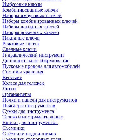
Имбусовые ключи
Комбинированные ключи
Наборы имбусовых ключей
Наборы комбинированных ключей
Наборы накидных ключей
Наборы рожковых ключей
Накидные ключи
Рожковые ключи
Свечные ключи
Гидравлический инструмент
Дополнительное оборудование
Пусковые провода для автомобилей
Системы хранения
Верстаки
Колеса для тележек
Лотки
Органайзеры
Полки и панели для инструментов
Пояса для инструментов
Сумки для инструмента
Тележки инструментальные
Ящики для инструментов
Съемники
Съёмники подшипников
Съемники стопорных колец