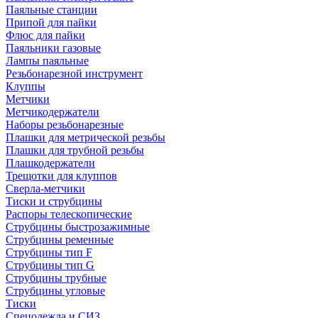
Паяльные станции
Припой для пайки
Флюс для пайки
Паяльники газовые
Лампы паяльные
Резьбонарезной инструмент
Клуппы
Метчики
Метчикодержатели
Наборы резьбонарезные
Плашки для метрической резьбы
Плашки для трубной резьбы
Плашкодержатели
Трещотки для клуппов
Сверла-метчики
Тиски и струбцины
Распоры телескопические
Струбцины быстрозажимные
Струбцины ременные
Струбцины тип F
Струбцины тип G
Струбцины трубные
Струбцины угловые
Тиски
Спецодежда и СИЗ