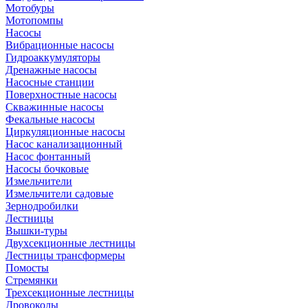
Мотобуры
Мотопомпы
Насосы
Вибрационные насосы
Гидроаккумуляторы
Дренажные насосы
Насосные станции
Поверхностные насосы
Скважинные насосы
Фекальные насосы
Циркуляционные насосы
Насос канализационный
Насос фонтанный
Насосы бочковые
Измельчители
Измельчители садовые
Зернодробилки
Лестницы
Вышки-туры
Двухсекционные лестницы
Лестницы трансформеры
Помосты
Стремянки
Трехсекционные лестницы
Дровоколы