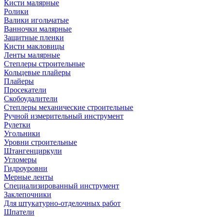
Кисти малярные
Ролики
Валики игольчатые
Ванночки малярные
Защитные пленки
Кисти макловицы
Ленты малярные
Степлеры строительные
Кольцевые плайеры
Плайеры
Просекатели
Скобоудалители
Степлеры механические строительные
Ручной измерительный инструмент
Рулетки
Угольники
Уровни строительные
Штангенциркули
Угломеры
Гидроуровни
Мерные ленты
Специализированный инструмент
Заклепочники
Для штукатурно-отделочных работ
Шпатели