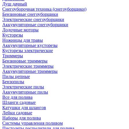
Душ дачный
Снегоуборочная техника (снегоуборщики)
Бензиновые снегоуборщики
Электрические снегоуборщики
Аккумуляторные снегоуборщики
Лодочные моторы
Кусторезы
Ножницы для травы
Аккумуляторные кусторезы
Кусторезы электрические
Триммеры
Бензиновые триммеры
Электрические триммеры
Аккумуляторные триммеры
Пилы цепные
Бензопилы
Электрические пилы
Аккумуляторные пилы
Все для полива
Шланги садовые
Катушки для шлангов
Лейки садовые
Наборы для полива
Системы управления поливом
Пистолеты распылители для полива