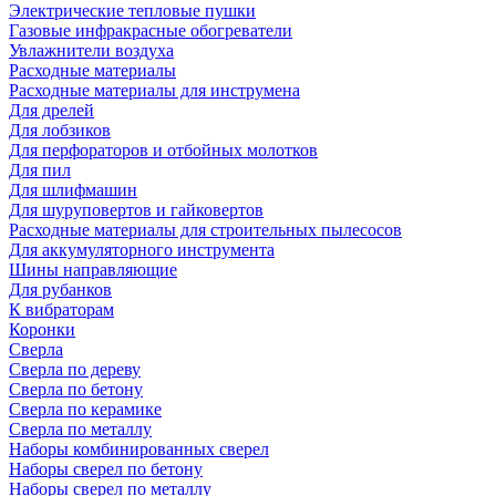
Электрические тепловые пушки
Газовые инфракрасные обогреватели
Увлажнители воздуха
Расходные материалы
Расходные материалы для инструмена
Для дрелей
Для лобзиков
Для перфораторов и отбойных молотков
Для пил
Для шлифмашин
Для шуруповертов и гайковертов
Расходные материалы для строительных пылесосов
Для аккумуляторного инструмента
Шины направляющие
Для рубанков
К вибраторам
Коронки
Сверла
Сверла по дереву
Сверла по бетону
Сверла по керамике
Сверла по металлу
Наборы комбинированных сверел
Наборы сверел по бетону
Наборы сверел по металлу