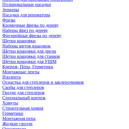
Полировальные насадки
Зенкеры
Насадки для реноватора
Фрезы
Кромочные фрезы по дереву
Наборы фрез по дереву
Фигирейные фрезы по дереву
Щетки крацовки
Наборы щеток крацовок
Щетки крацовки для дрели
Щетки крацовки для станков
Щетки крацовки для УШМ
Крепеж, Пена, Герметики
Монтажные ленты
Изолента
Оснастка для степлеров и заклепочников
Скобы для степлеров
Гвозди для степлеров
Специальный крепеж
Хомуты
Строительная химия
Герметики
Монтажная пена
Жидкие гвозди
Очистители