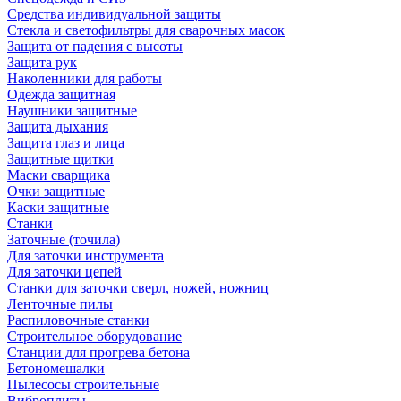
Средства индивидуальной защиты
Стекла и светофильтры для сварочных масок
Защита от падения с высоты
Защита рук
Наколенники для работы
Одежда защитная
Наушники защитные
Защита дыхания
Защита глаз и лица
Защитные щитки
Маски сварщика
Очки защитные
Каски защитные
Станки
Заточные (точила)
Для заточки инструмента
Для заточки цепей
Станки для заточки сверл, ножей, ножниц
Ленточные пилы
Распиловочные станки
Строительное оборудование
Станции для прогрева бетона
Бетономешалки
Пылесосы строительные
Виброплиты