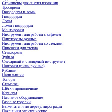
Стрипперы для снятия изоляции
Тросорезы
Гвоздодеры и ломы
Гвоздодеры
Ломы
Ломы-гвоздодеры
Монтировки
Инструмент для работы с кафелем
Плиткорезы ручные
Инструмент для работы со стеклом
Присоски для стекла
Стеклорезы
Зубила
Слесарный и столярный инструмент
Ножовки (пилы ручные)
Рубанки
Напильники
Топоры
Стамески
Щётки проволочные
Кернеры
Паяльное оборудование
Газовые горелки
Выжигатели по дереву, пирографы
Паяльники электрические