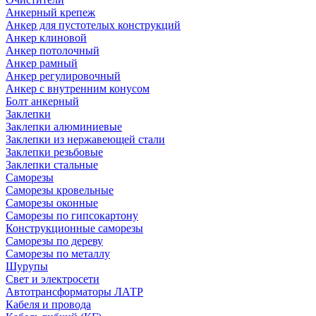
Анкерный крепеж
Анкер для пустотелых конструкций
Анкер клиновой
Анкер потолочный
Анкер рамный
Анкер регулировочный
Анкер с внутренним конусом
Болт анкерный
Заклепки
Заклепки алюминиевые
Заклепки из нержавеющей стали
Заклепки резьбовые
Заклепки стальные
Саморезы
Саморезы кровельные
Саморезы оконные
Саморезы по гипсокартону
Конструкционные саморезы
Саморезы по дереву
Саморезы по металлу
Шурупы
Свет и электросети
Автотрансформаторы ЛАТР
Кабеля и провода