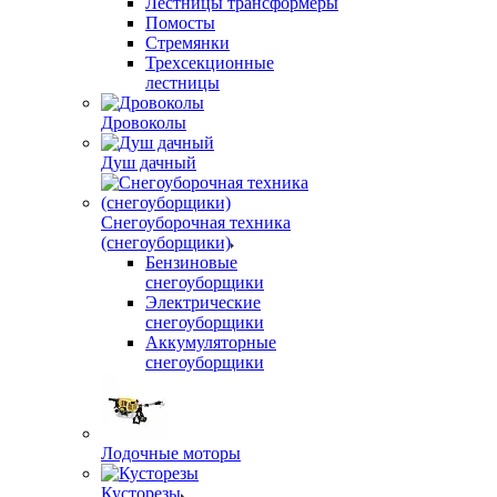
Лестницы трансформеры
Помосты
Стремянки
Трехсекционные
лестницы
Дровоколы
Душ дачный
Снегоуборочная техника
(снегоуборщики)
Бензиновые
снегоуборщики
Электрические
снегоуборщики
Аккумуляторные
снегоуборщики
Лодочные моторы
Кусторезы