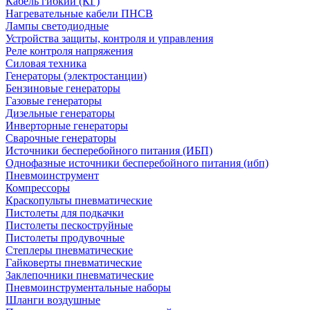
Кабель гибкий (КГ)
Нагревательные кабели ПНСВ
Лампы светодиодные
Устройства защиты, контроля и управления
Реле контроля напряжения
Силовая техника
Генераторы (электростанции)
Бензиновые генераторы
Газовые генераторы
Дизельные генераторы
Инверторные генераторы
Сварочные генераторы
Источники бесперебойного питания (ИБП)
Однофазные источники бесперебойного питания (ибп)
Пневмоинструмент
Компрессоры
Краскопульты пневматические
Пистолеты для подкачки
Пистолеты пескоструйные
Пистолеты продувочные
Степлеры пневматические
Гайковерты пневматические
Заклепочники пневматические
Пневмоинструментальные наборы
Шланги воздушные