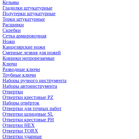
Кельмы
Гладилки штукатурные
Полутерки штукатурные
Терки штукатурные
Расшивки
Скребки
Сетка армировочная
Ножи
Канцелярские ножи
Сменные лезвия для ножей
Коврики непрорезаемые
Ключи
Разводные ключи
Трубные ключи
Наборы ручного инструмента
Наборы автоинструмента
Отвертки
Отвертки крестовые PZ
Наборы отвёрток
Отвертки для точных работ
Отвертки шлицевые SL
Отвертки крестовые PH
Отвертки HEX
Отвертки TORX
Отвертки ударные