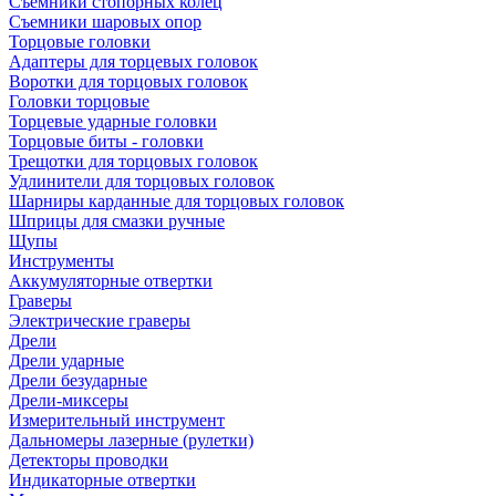
Съемники стопорных колец
Съемники шаровых опор
Торцовые головки
Адаптеры для торцевых головок
Воротки для торцовых головок
Головки торцовые
Торцевые ударные головки
Торцовые биты - головки
Трещотки для торцовых головок
Удлинители для торцовых головок
Шарниры карданные для торцовых головок
Шприцы для смазки ручные
Щупы
Инструменты
Аккумуляторные отвертки
Граверы
Электрические граверы
Дрели
Дрели ударные
Дрели безударные
Дрели-миксеры
Измерительный инструмент
Дальномеры лазерные (рулетки)
Детекторы проводки
Индикаторные отвертки