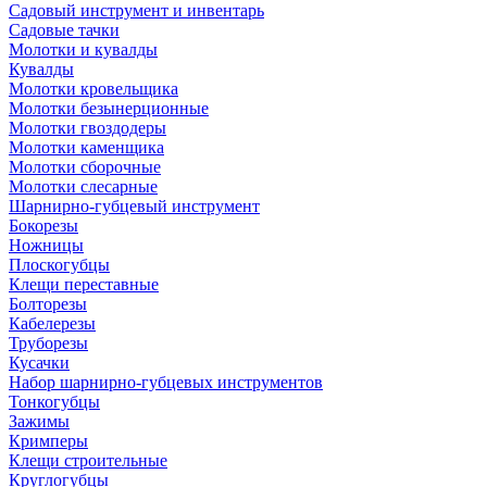
Садовый инструмент и инвентарь
Садовые тачки
Молотки и кувалды
Кувалды
Молотки кровельщика
Молотки безынерционные
Молотки гвоздодеры
Молотки каменщика
Молотки сборочные
Молотки слесарные
Шарнирно-губцевый инструмент
Бокорезы
Ножницы
Плоскогубцы
Клещи переставные
Болторезы
Кабелерезы
Труборезы
Кусачки
Набор шарнирно-губцевых инструментов
Тонкогубцы
Зажимы
Кримперы
Клещи строительные
Круглогубцы