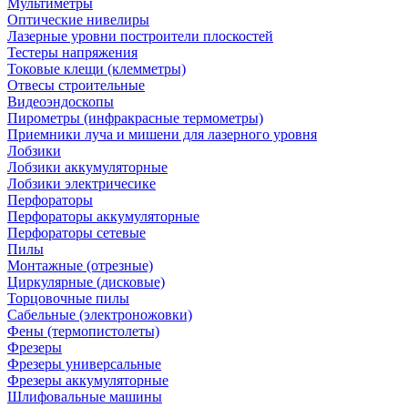
Мультиметры
Оптические нивелиры
Лазерные уровни построители плоскостей
Тестеры напряжения
Токовые клещи (клемметры)
Отвесы строительные
Видеоэндоскопы
Пирометры (инфракрасные термометры)
Приемники луча и мишени для лазерного уровня
Лобзики
Лобзики аккумуляторные
Лобзики электричесике
Перфораторы
Перфораторы аккумуляторные
Перфораторы сетевые
Пилы
Монтажные (отрезные)
Циркулярные (дисковые)
Торцовочные пилы
Сабельные (электроножовки)
Фены (термопистолеты)
Фрезеры
Фрезеры универсальные
Фрезеры аккумуляторные
Шлифовальные машины