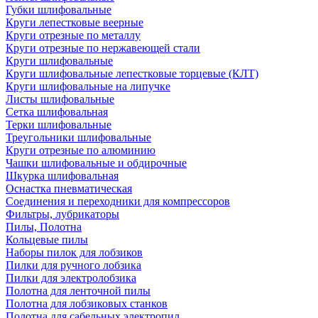
Губки шлифовальные
Круги лепестковые веерные
Круги отрезные по металлу
Круги отрезные по нержавеющей стали
Круги шлифовальные
Круги шлифовальные лепестковые торцевые (КЛТ)
Круги шлифовальные на липучке
Листы шлифовальные
Сетка шлифовальная
Терки шлифовальные
Треугольники шлифовальные
Круги отрезные по алюминию
Чашки шлифовальные и обдирочные
Шкурка шлифовальная
Оснастка пневматическая
Соединения и переходники для компрессоров
Фильтры, лубрикаторы
Пилы, Полотна
Кольцевые пилы
Наборы пилок для лобзиков
Пилки для ручного лобзика
Пилки для электролобзика
Полотна для ленточной пилы
Полотна для лобзиковых станков
Полотна для сабельных электропил