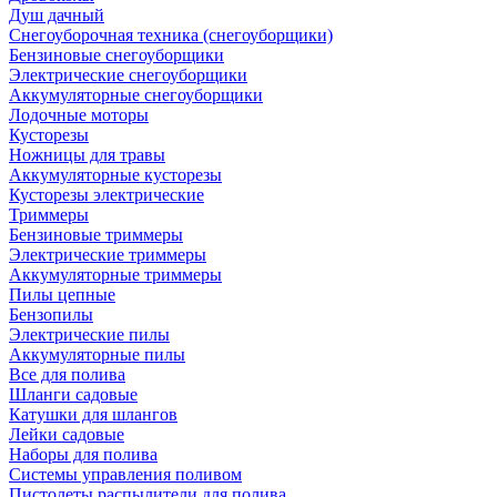
Душ дачный
Снегоуборочная техника (снегоуборщики)
Бензиновые снегоуборщики
Электрические снегоуборщики
Аккумуляторные снегоуборщики
Лодочные моторы
Кусторезы
Ножницы для травы
Аккумуляторные кусторезы
Кусторезы электрические
Триммеры
Бензиновые триммеры
Электрические триммеры
Аккумуляторные триммеры
Пилы цепные
Бензопилы
Электрические пилы
Аккумуляторные пилы
Все для полива
Шланги садовые
Катушки для шлангов
Лейки садовые
Наборы для полива
Системы управления поливом
Пистолеты распылители для полива