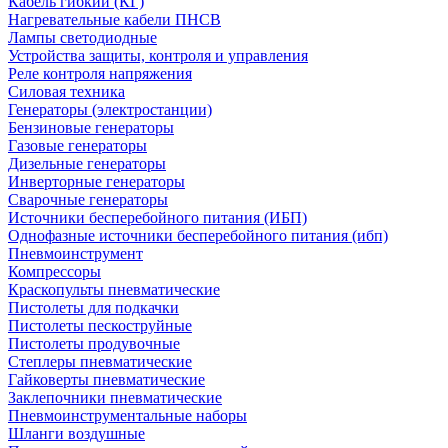
Кабель гибкий (КГ)
Нагревательные кабели ПНСВ
Лампы светодиодные
Устройства защиты, контроля и управления
Реле контроля напряжения
Силовая техника
Генераторы (электростанции)
Бензиновые генераторы
Газовые генераторы
Дизельные генераторы
Инверторные генераторы
Сварочные генераторы
Источники бесперебойного питания (ИБП)
Однофазные источники бесперебойного питания (ибп)
Пневмоинструмент
Компрессоры
Краскопульты пневматические
Пистолеты для подкачки
Пистолеты пескоструйные
Пистолеты продувочные
Степлеры пневматические
Гайковерты пневматические
Заклепочники пневматические
Пневмоинструментальные наборы
Шланги воздушные