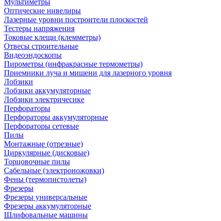
Мультиметры
Оптические нивелиры
Лазерные уровни построители плоскостей
Тестеры напряжения
Токовые клещи (клемметры)
Отвесы строительные
Видеоэндоскопы
Пирометры (инфракрасные термометры)
Приемники луча и мишени для лазерного уровня
Лобзики
Лобзики аккумуляторные
Лобзики электричесике
Перфораторы
Перфораторы аккумуляторные
Перфораторы сетевые
Пилы
Монтажные (отрезные)
Циркулярные (дисковые)
Торцовочные пилы
Сабельные (электроножовки)
Фены (термопистолеты)
Фрезеры
Фрезеры универсальные
Фрезеры аккумуляторные
Шлифовальные машины