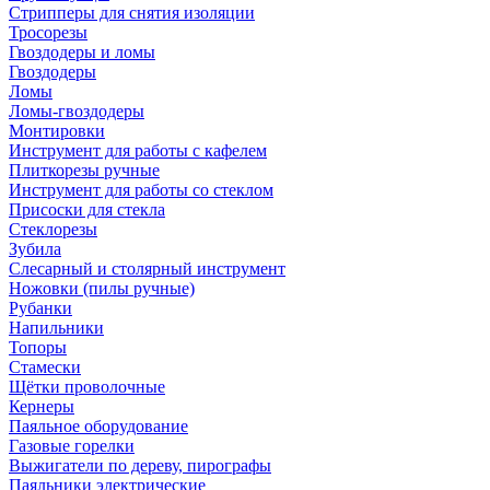
Стрипперы для снятия изоляции
Тросорезы
Гвоздодеры и ломы
Гвоздодеры
Ломы
Ломы-гвоздодеры
Монтировки
Инструмент для работы с кафелем
Плиткорезы ручные
Инструмент для работы со стеклом
Присоски для стекла
Стеклорезы
Зубила
Слесарный и столярный инструмент
Ножовки (пилы ручные)
Рубанки
Напильники
Топоры
Стамески
Щётки проволочные
Кернеры
Паяльное оборудование
Газовые горелки
Выжигатели по дереву, пирографы
Паяльники электрические