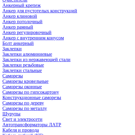
Анкерный крепеж
Анкер для пустотелых конструкций
Анкер клиновой
Анкер потолочный
Анкер рамный
Анкер регулировочный
Анкер с внутренним конусом
Болт анкерный
Заклепки
Заклепки алюминиевые
Заклепки из нержавеющей стали
Заклепки резьбовые
Заклепки стальные
Саморезы
Саморезы кровельные
Саморезы оконные
Саморезы по гипсокартону
Конструкционные саморезы
Саморезы по дереву
Саморезы по металлу
Шурупы
Свет и электросети
Автотрансформаторы ЛАТР
Кабеля и провода