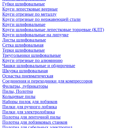
Губки шлифовальные
Круги лепестковые веерные
Круги отрезные по металлу
Круги отрезные по нержавеющей стали
Круги шлифовальные
Круги шлифовальные лепестковые торцевые (КЛТ)
Круги шлифовальные на липучке
Листы шлифовальные
Сетка шлифовальная
Терки шлифовальные
Треугольники шлифовальные
Круги отрезные по алюминию
Чашки шлифовальные и обдирочные
Шкурка шлифовальная
Оснастка пневматическая
Соединения и переходники для компрессоров
Фильтры, лубрикаторы
Пилы, Полотна
Кольцевые пилы
Наборы пилок для лобзиков
Пилки для ручного лобзика
Пилки для электролобзика
Полотна для ленточной пилы
Полотна для лобзиковых станков
Полотна для сабельных электропил