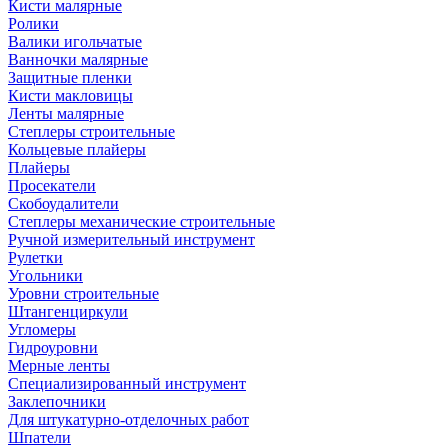
Кисти малярные
Ролики
Валики игольчатые
Ванночки малярные
Защитные пленки
Кисти макловицы
Ленты малярные
Степлеры строительные
Кольцевые плайеры
Плайеры
Просекатели
Скобоудалители
Степлеры механические строительные
Ручной измерительный инструмент
Рулетки
Угольники
Уровни строительные
Штангенциркули
Угломеры
Гидроуровни
Мерные ленты
Специализированный инструмент
Заклепочники
Для штукатурно-отделочных работ
Шпатели