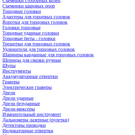
Съемники стопорных колец
Съемники шаровых опор
Торцовые головки
Адаптеры для торцевых головок
Воротки для торцовых головок
Головки торцовые
Торцевые ударные головки
Торцовые биты - головки
Трещотки для торцовых головок
Удлинители для торцовых головок
Шарниры карданные для торцовых головок
Шприцы для смазки ручные
Щупы
Инструменты
Аккумуляторные отвертки
Граверы
Электрические граверы
Дрели
Дрели ударные
Дрели безударные
Дрели-миксеры
Измерительный инструмент
Дальномеры лазерные (рулетки)
Детекторы проводки
Индикаторные отвертки