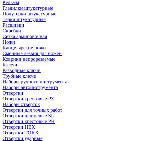
Кельмы
Гладилки штукатурные
Полутерки штукатурные
Терки штукатурные
Расшивки
Скребки
Сетка армировочная
Ножи
Канцелярские ножи
Сменные лезвия для ножей
Коврики непрорезаемые
Ключи
Разводные ключи
Трубные ключи
Наборы ручного инструмента
Наборы автоинструмента
Отвертки
Отвертки крестовые PZ
Наборы отвёрток
Отвертки для точных работ
Отвертки шлицевые SL
Отвертки крестовые PH
Отвертки HEX
Отвертки TORX
Отвертки ударные