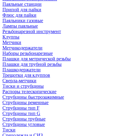
Паяльные станции
Припой для пайки
Флюс для пайки
Паяльники газовые
Лампы паяльные
Резьбонарезной инструмент
Клуппы
Метчики
Метчикодержатели
Наборы резьбонарезные
Плашки для метрической резьбы
Плашки для трубной резьбы
Плашкодержатели
Трещотки для клуппов
Сверла-метчики
Тиски и струбцины
Распоры телескопические
Струбцины быстрозажимные
Струбцины ременные
Струбцины тип F
Струбцины тип G
Струбцины трубные
Струбцины угловые
Тиски
Спецодежда и СИЗ