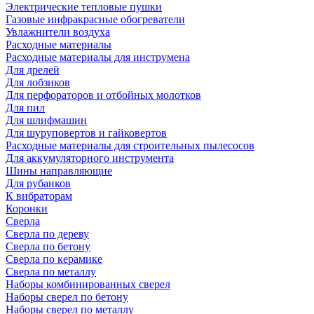
Электрические тепловые пушки
Газовые инфракрасные обогреватели
Увлажнители воздуха
Расходные материалы
Расходные материалы для инструмена
Для дрелей
Для лобзиков
Для перфораторов и отбойных молотков
Для пил
Для шлифмашин
Для шуруповертов и гайковертов
Расходные материалы для строительных пылесосов
Для аккумуляторного инструмента
Шины направляющие
Для рубанков
К вибраторам
Коронки
Сверла
Сверла по дереву
Сверла по бетону
Сверла по керамике
Сверла по металлу
Наборы комбинированных сверел
Наборы сверел по бетону
Наборы сверел по металлу