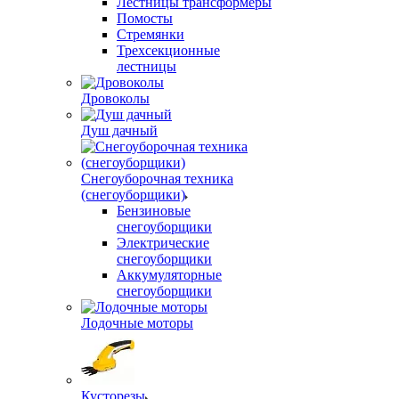
Лестницы трансформеры
Помосты
Стремянки
Трехсекционные
лестницы
Дровоколы
Душ дачный
Снегоуборочная техника
(снегоуборщики)
Бензиновые
снегоуборщики
Электрические
снегоуборщики
Аккумуляторные
снегоуборщики
Лодочные моторы
Кусторезы