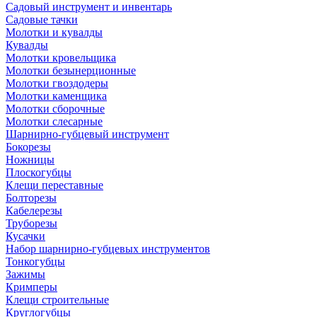
Садовый инструмент и инвентарь
Садовые тачки
Молотки и кувалды
Кувалды
Молотки кровельщика
Молотки безынерционные
Молотки гвоздодеры
Молотки каменщика
Молотки сборочные
Молотки слесарные
Шарнирно-губцевый инструмент
Бокорезы
Ножницы
Плоскогубцы
Клещи переставные
Болторезы
Кабелерезы
Труборезы
Кусачки
Набор шарнирно-губцевых инструментов
Тонкогубцы
Зажимы
Кримперы
Клещи строительные
Круглогубцы