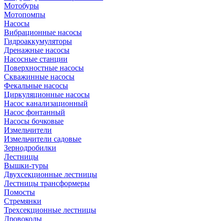
Мотобуры
Мотопомпы
Насосы
Вибрационные насосы
Гидроаккумуляторы
Дренажные насосы
Насосные станции
Поверхностные насосы
Скважинные насосы
Фекальные насосы
Циркуляционные насосы
Насос канализационный
Насос фонтанный
Насосы бочковые
Измельчители
Измельчители садовые
Зернодробилки
Лестницы
Вышки-туры
Двухсекционные лестницы
Лестницы трансформеры
Помосты
Стремянки
Трехсекционные лестницы
Дровоколы