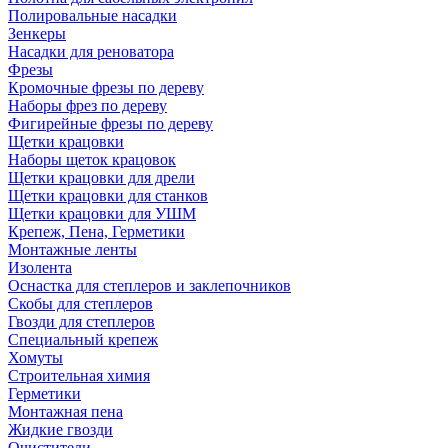
Полировальные насадки
Зенкеры
Насадки для реноватора
Фрезы
Кромочные фрезы по дереву
Наборы фрез по дереву
Фигирейные фрезы по дереву
Щетки крацовки
Наборы щеток крацовок
Щетки крацовки для дрели
Щетки крацовки для станков
Щетки крацовки для УШМ
Крепеж, Пена, Герметики
Монтажные ленты
Изолента
Оснастка для степлеров и заклепочников
Скобы для степлеров
Гвозди для степлеров
Специальный крепеж
Хомуты
Строительная химия
Герметики
Монтажная пена
Жидкие гвозди
Очистители