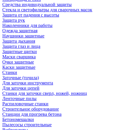
Средства индивидуальной защиты
Стекла и светофильтры для сварочных масок
Защита от падения с высоты
Защита рук
Наколенники для работы
Одежда защитная
Наушники защитные
Защита дыхания
Защита глаз и лица
Защитные щитки
Маски сварщика
Очки защитные
Каски защитные
Станки
Заточные (точила)
Для заточки инструмента
Для заточки цепей
Станки для заточки сверл, ножей, ножниц
Ленточные пилы
Распиловочные станки
Строительное оборудование
Станции для прогрева бетона
Бетономешалки
Пылесосы строительные
Виброплиты