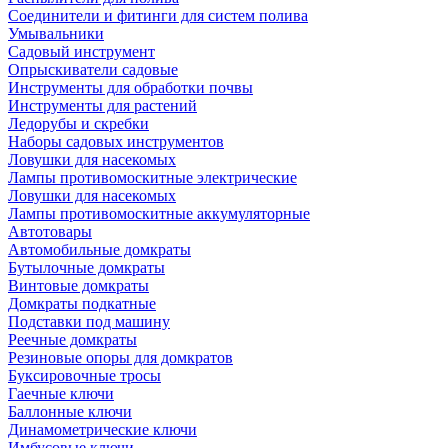
Соединители и фитинги для систем полива
Умывальники
Садовый инструмент
Опрыскиватели садовые
Инструменты для обработки почвы
Инструменты для растений
Ледорубы и скребки
Наборы садовых инструментов
Ловушки для насекомых
Лампы противомоскитные электрические
Ловушки для насекомых
Лампы противомоскитные аккумуляторные
Автотовары
Автомобильные домкраты
Бутылочные домкраты
Винтовые домкраты
Домкраты подкатные
Подставки под машину
Реечные домкраты
Резиновые опоры для домкратов
Буксировочные тросы
Гаечные ключи
Баллонные ключи
Динамометрические ключи
Имбусовые ключи