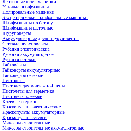
Ленточные шлифмашинки
Угловые шлифмашины
Полировальные машинки
Эксцентриковые шлифовальные машинки
Шлифмашины по бетону
Шлифмашины щеточные
Шуруповёрты
Аккумуляторные дрели-шуруповерты
Сетевые шуруповерты
Рубанки электрические
Рубанки аккумуляторные
Рубанки сетевые
Гайковёрты
Гайковерты аккумуляторные
Гайковёрты сетевые
Пистолеты
Пистолет для монтажной пены
Пистолеты для герметика
Пистолеты клеевые
Клеевые стержни
Краскопульты электрические
Краскопульты аккумуляторные
Краскопульты сетевые
Миксеры строительные
Миксеры строительные аккумуляторные