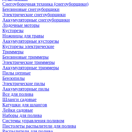
Снегоуборочная техника (снегоуборщики)
Бензиновые снегоуборщики
Электрические снегоуборщики
Аккумуляторные снегоуборщики
Лодочные моторы
Кусторезы
Ножницы для травы
Аккумуляторные кусторезы
Кусторезы электрические
Триммеры
Бензиновые триммеры
Электрические триммеры
Аккумуляторные триммеры
Пилы цепные
Бензопилы
Электрические пилы
Аккумуляторные пилы
Все для полива
Шланги садовые
Катушки для шлангов
Лейки садовые
Наборы для полива
Системы управления поливом
Пистолеты распылители для полива
Распылители для полива