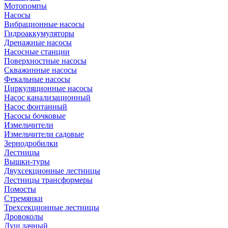
Мотопомпы
Насосы
Вибрационные насосы
Гидроаккумуляторы
Дренажные насосы
Насосные станции
Поверхностные насосы
Скважинные насосы
Фекальные насосы
Циркуляционные насосы
Насос канализационный
Насос фонтанный
Насосы бочковые
Измельчители
Измельчители садовые
Зернодробилки
Лестницы
Вышки-туры
Двухсекционные лестницы
Лестницы трансформеры
Помосты
Стремянки
Трехсекционные лестницы
Дровоколы
Душ дачный