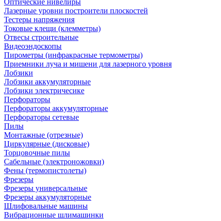
Оптические нивелиры
Лазерные уровни построители плоскостей
Тестеры напряжения
Токовые клещи (клемметры)
Отвесы строительные
Видеоэндоскопы
Пирометры (инфракрасные термометры)
Приемники луча и мишени для лазерного уровня
Лобзики
Лобзики аккумуляторные
Лобзики электричесике
Перфораторы
Перфораторы аккумуляторные
Перфораторы сетевые
Пилы
Монтажные (отрезные)
Циркулярные (дисковые)
Торцовочные пилы
Сабельные (электроножовки)
Фены (термопистолеты)
Фрезеры
Фрезеры универсальные
Фрезеры аккумуляторные
Шлифовальные машины
Вибрационные шлимашинки