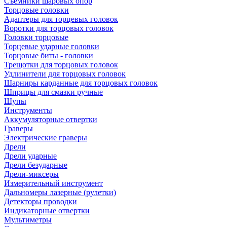
Съемники шаровых опор
Торцовые головки
Адаптеры для торцевых головок
Воротки для торцовых головок
Головки торцовые
Торцевые ударные головки
Торцовые биты - головки
Трещотки для торцовых головок
Удлинители для торцовых головок
Шарниры карданные для торцовых головок
Шприцы для смазки ручные
Щупы
Инструменты
Аккумуляторные отвертки
Граверы
Электрические граверы
Дрели
Дрели ударные
Дрели безударные
Дрели-миксеры
Измерительный инструмент
Дальномеры лазерные (рулетки)
Детекторы проводки
Индикаторные отвертки
Мультиметры