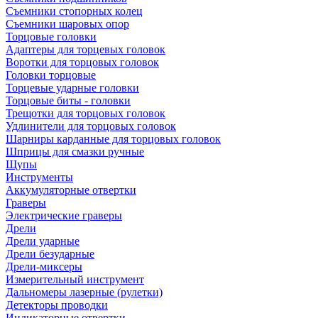
Съемники стопорных колец
Съемники шаровых опор
Торцовые головки
Адаптеры для торцевых головок
Воротки для торцовых головок
Головки торцовые
Торцевые ударные головки
Торцовые биты - головки
Трещотки для торцовых головок
Удлинители для торцовых головок
Шарниры карданные для торцовых головок
Шприцы для смазки ручные
Щупы
Инструменты
Аккумуляторные отвертки
Граверы
Электрические граверы
Дрели
Дрели ударные
Дрели безударные
Дрели-миксеры
Измерительный инструмент
Дальномеры лазерные (рулетки)
Детекторы проводки
Индикаторные отвертки