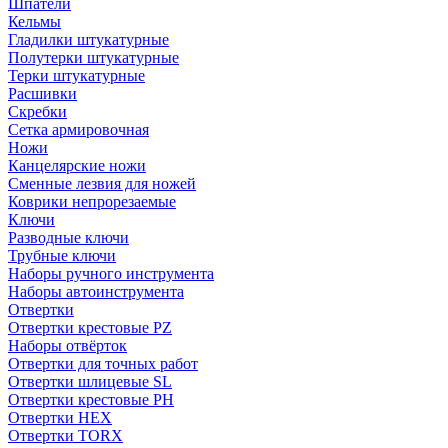
Шпатели
Кельмы
Гладилки штукатурные
Полутерки штукатурные
Терки штукатурные
Расшивки
Скребки
Сетка армировочная
Ножи
Канцелярские ножи
Сменные лезвия для ножей
Коврики непрорезаемые
Ключи
Разводные ключи
Трубные ключи
Наборы ручного инструмента
Наборы автоинструмента
Отвертки
Отвертки крестовые PZ
Наборы отвёрток
Отвертки для точных работ
Отвертки шлицевые SL
Отвертки крестовые PH
Отвертки HEX
Отвертки TORX