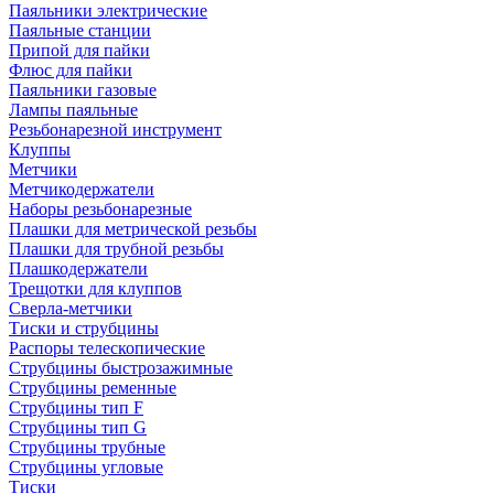
Паяльники электрические
Паяльные станции
Припой для пайки
Флюс для пайки
Паяльники газовые
Лампы паяльные
Резьбонарезной инструмент
Клуппы
Метчики
Метчикодержатели
Наборы резьбонарезные
Плашки для метрической резьбы
Плашки для трубной резьбы
Плашкодержатели
Трещотки для клуппов
Сверла-метчики
Тиски и струбцины
Распоры телескопические
Струбцины быстрозажимные
Струбцины ременные
Струбцины тип F
Струбцины тип G
Струбцины трубные
Струбцины угловые
Тиски