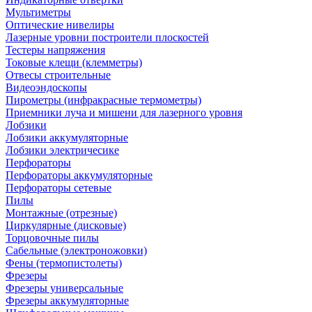
Мультиметры
Оптические нивелиры
Лазерные уровни построители плоскостей
Тестеры напряжения
Токовые клещи (клемметры)
Отвесы строительные
Видеоэндоскопы
Пирометры (инфракрасные термометры)
Приемники луча и мишени для лазерного уровня
Лобзики
Лобзики аккумуляторные
Лобзики электричесике
Перфораторы
Перфораторы аккумуляторные
Перфораторы сетевые
Пилы
Монтажные (отрезные)
Циркулярные (дисковые)
Торцовочные пилы
Сабельные (электроножовки)
Фены (термопистолеты)
Фрезеры
Фрезеры универсальные
Фрезеры аккумуляторные