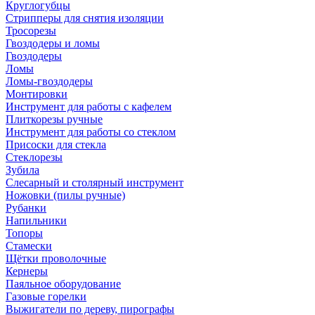
Круглогубцы
Стрипперы для снятия изоляции
Тросорезы
Гвоздодеры и ломы
Гвоздодеры
Ломы
Ломы-гвоздодеры
Монтировки
Инструмент для работы с кафелем
Плиткорезы ручные
Инструмент для работы со стеклом
Присоски для стекла
Стеклорезы
Зубила
Слесарный и столярный инструмент
Ножовки (пилы ручные)
Рубанки
Напильники
Топоры
Стамески
Щётки проволочные
Кернеры
Паяльное оборудование
Газовые горелки
Выжигатели по дереву, пирографы