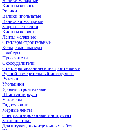
Валики малярные
Кисти малярные
Ролики
Валики игольчатые
Ванночки малярные
Защитные пленки
Кисти макловицы
Ленты малярные
Степлеры строительные
Кольцевые плайеры
Плайеры
Просекатели
Скобоудалители
Степлеры механические строительные
Ручной измерительный инструмент
Рулетки
Угольники
Уровни строительные
Штангенциркули
Угломеры
Гидроуровни
Мерные ленты
Специализированный инструмент
Заклепочники
Для штукатурно-отделочных работ