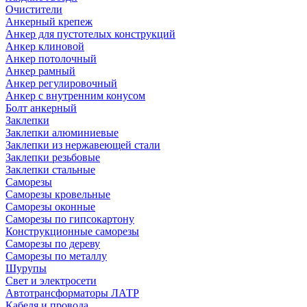
Очистители
Анкерный крепеж
Анкер для пустотелых конструкций
Анкер клиновой
Анкер потолочный
Анкер рамный
Анкер регулировочный
Анкер с внутренним конусом
Болт анкерный
Заклепки
Заклепки алюминиевые
Заклепки из нержавеющей стали
Заклепки резьбовые
Заклепки стальные
Саморезы
Саморезы кровельные
Саморезы оконные
Саморезы по гипсокартону
Конструкционные саморезы
Саморезы по дереву
Саморезы по металлу
Шурупы
Свет и электросети
Автотрансформаторы ЛАТР
Кабеля и провода