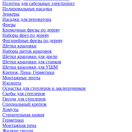
Полотна для сабельных электропил
Полировальные насадки
Зенкеры
Насадки для реноватора
Фрезы
Кромочные фрезы по дереву
Наборы фрез по дереву
Фигирейные фрезы по дереву
Щетки крацовки
Наборы щеток крацовок
Щетки крацовки для дрели
Щетки крацовки для станков
Щетки крацовки для УШМ
Крепеж, Пена, Герметики
Монтажные ленты
Изолента
Оснастка для степлеров и заклепочников
Скобы для степлеров
Гвозди для степлеров
Специальный крепеж
Хомуты
Строительная химия
Герметики
Монтажная пена
Жидкие гвозди