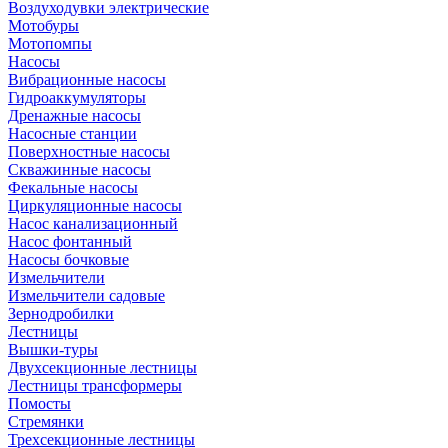
Воздуходувки электрические
Мотобуры
Мотопомпы
Насосы
Вибрационные насосы
Гидроаккумуляторы
Дренажные насосы
Насосные станции
Поверхностные насосы
Скважинные насосы
Фекальные насосы
Циркуляционные насосы
Насос канализационный
Насос фонтанный
Насосы бочковые
Измельчители
Измельчители садовые
Зернодробилки
Лестницы
Вышки-туры
Двухсекционные лестницы
Лестницы трансформеры
Помосты
Стремянки
Трехсекционные лестницы