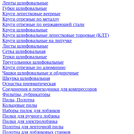
Ленты шлифовальные
Губки шлифовальные
Круги лепестковые веерные
Круги отрезные по металлу
Круги отрезные по нержавеющей стали
Круги шлифовальные
Круги шлифовальные лепестковые торцевые (КЛТ)
Круги шлифовальные на липучке
Листы шлифовальные
Сетка шлифовальная
Терки шлифовальные
Треугольники шлифовальные
Круги отрезные по алюминию
Чашки шлифовальные и обдирочные
Шкурка шлифовальная
Оснастка пневматическая
Соединения и переходники для компрессоров
Фильтры, лубрикаторы
Пилы, Полотна
Кольцевые пилы
Наборы пилок для лобзиков
Пилки для ручного лобзика
Пилки для электролобзика
Полотна для ленточной пилы
Полотна для лобзиковых станков