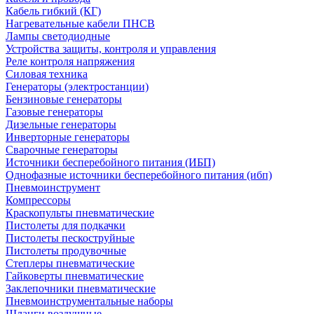
Кабель гибкий (КГ)
Нагревательные кабели ПНСВ
Лампы светодиодные
Устройства защиты, контроля и управления
Реле контроля напряжения
Силовая техника
Генераторы (электростанции)
Бензиновые генераторы
Газовые генераторы
Дизельные генераторы
Инверторные генераторы
Сварочные генераторы
Источники бесперебойного питания (ИБП)
Однофазные источники бесперебойного питания (ибп)
Пневмоинструмент
Компрессоры
Краскопульты пневматические
Пистолеты для подкачки
Пистолеты пескоструйные
Пистолеты продувочные
Степлеры пневматические
Гайковерты пневматические
Заклепочники пневматические
Пневмоинструментальные наборы
Шланги воздушные