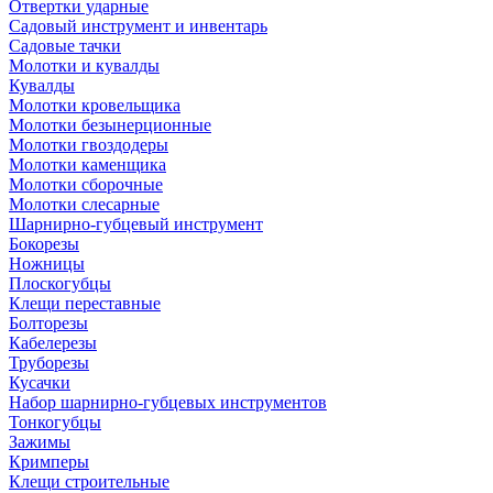
Отвертки ударные
Садовый инструмент и инвентарь
Садовые тачки
Молотки и кувалды
Кувалды
Молотки кровельщика
Молотки безынерционные
Молотки гвоздодеры
Молотки каменщика
Молотки сборочные
Молотки слесарные
Шарнирно-губцевый инструмент
Бокорезы
Ножницы
Плоскогубцы
Клещи переставные
Болторезы
Кабелерезы
Труборезы
Кусачки
Набор шарнирно-губцевых инструментов
Тонкогубцы
Зажимы
Кримперы
Клещи строительные