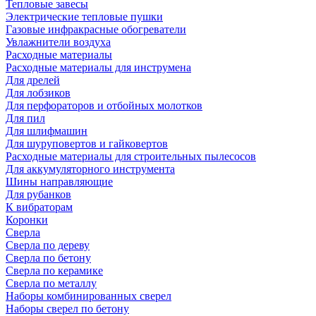
Тепловые завесы
Электрические тепловые пушки
Газовые инфракрасные обогреватели
Увлажнители воздуха
Расходные материалы
Расходные материалы для инструмена
Для дрелей
Для лобзиков
Для перфораторов и отбойных молотков
Для пил
Для шлифмашин
Для шуруповертов и гайковертов
Расходные материалы для строительных пылесосов
Для аккумуляторного инструмента
Шины направляющие
Для рубанков
К вибраторам
Коронки
Сверла
Сверла по дереву
Сверла по бетону
Сверла по керамике
Сверла по металлу
Наборы комбинированных сверел
Наборы сверел по бетону