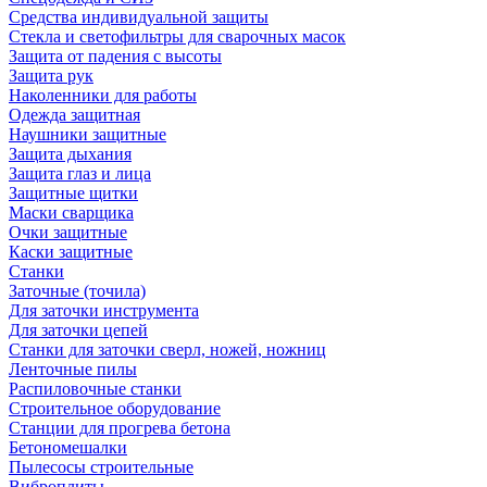
Средства индивидуальной защиты
Стекла и светофильтры для сварочных масок
Защита от падения с высоты
Защита рук
Наколенники для работы
Одежда защитная
Наушники защитные
Защита дыхания
Защита глаз и лица
Защитные щитки
Маски сварщика
Очки защитные
Каски защитные
Станки
Заточные (точила)
Для заточки инструмента
Для заточки цепей
Станки для заточки сверл, ножей, ножниц
Ленточные пилы
Распиловочные станки
Строительное оборудование
Станции для прогрева бетона
Бетономешалки
Пылесосы строительные
Виброплиты