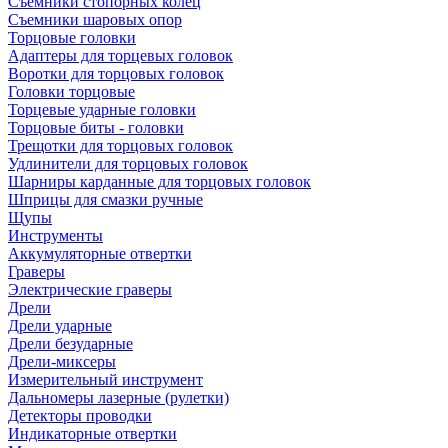
Съемники стопорных колец
Съемники шаровых опор
Торцовые головки
Адаптеры для торцевых головок
Воротки для торцовых головок
Головки торцовые
Торцевые ударные головки
Торцовые биты - головки
Трещотки для торцовых головок
Удлинители для торцовых головок
Шарниры карданные для торцовых головок
Шприцы для смазки ручные
Щупы
Инструменты
Аккумуляторные отвертки
Граверы
Электрические граверы
Дрели
Дрели ударные
Дрели безударные
Дрели-миксеры
Измерительный инструмент
Дальномеры лазерные (рулетки)
Детекторы проводки
Индикаторные отвертки