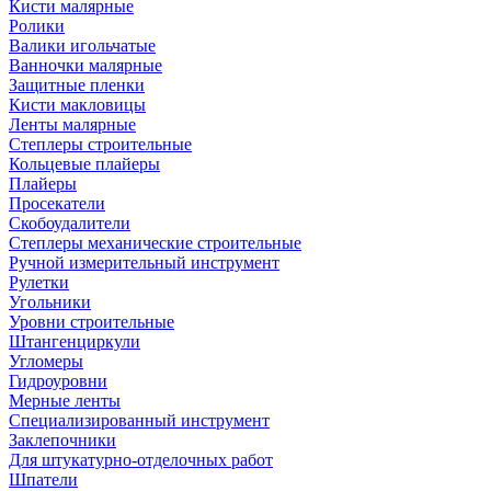
Кисти малярные
Ролики
Валики игольчатые
Ванночки малярные
Защитные пленки
Кисти макловицы
Ленты малярные
Степлеры строительные
Кольцевые плайеры
Плайеры
Просекатели
Скобоудалители
Степлеры механические строительные
Ручной измерительный инструмент
Рулетки
Угольники
Уровни строительные
Штангенциркули
Угломеры
Гидроуровни
Мерные ленты
Специализированный инструмент
Заклепочники
Для штукатурно-отделочных работ
Шпатели