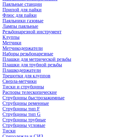
Паяльные станции
Припой для пайки
Флюс для пайки
Паяльники газовые
Лампы паяльные
Резьбонарезной инструмент
Клуппы
Метчики
Метчикодержатели
Наборы резьбонарезные
Плашки для метрической резьбы
Плашки для трубной резьбы
Плашкодержатели
Трещотки для клуппов
Сверла-метчики
Тиски и струбцины
Распоры телескопические
Струбцины быстрозажимные
Струбцины ременные
Струбцины тип F
Струбцины тип G
Струбцины трубные
Струбцины угловые
Тиски
Спецодежда и СИЗ