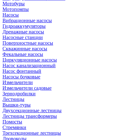
Мотобуры
Мотопомпы
Насосы
Вибрационные насосы
Гидроаккумуляторы
Дренажные насосы
Насосные станции
Поверхностные насосы
Скважинные насосы
Фекальные насосы
Циркуляционные насосы
Насос канализационный
Насос фонтанный
Насосы бочковые
Измельчители
Измельчители садовые
Зернодробилки
Лестницы
Вышки-туры
Двухсекционные лестницы
Лестницы трансформеры
Помосты
Стремянки
Трехсекционные лестницы
Дровоколы