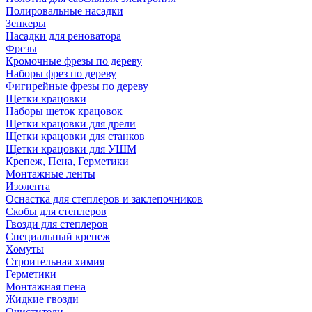
Полировальные насадки
Зенкеры
Насадки для реноватора
Фрезы
Кромочные фрезы по дереву
Наборы фрез по дереву
Фигирейные фрезы по дереву
Щетки крацовки
Наборы щеток крацовок
Щетки крацовки для дрели
Щетки крацовки для станков
Щетки крацовки для УШМ
Крепеж, Пена, Герметики
Монтажные ленты
Изолента
Оснастка для степлеров и заклепочников
Скобы для степлеров
Гвозди для степлеров
Специальный крепеж
Хомуты
Строительная химия
Герметики
Монтажная пена
Жидкие гвозди
Очистители