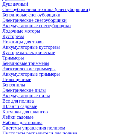
Душ дачный
Снегоуборочная техника (снегоуборщики)
Бензиновые снегоуборщики
Электрические снегоуборщики
Аккумуляторные снегоуборщики
Лодочные моторы
Кусторезы
Ножницы для травы
Аккумуляторные кусторезы
Кусторезы электрические
Триммеры
Бензиновые триммеры
Электрические триммеры
Аккумуляторные триммеры
Пилы цепные
Бензопилы
Электрические пилы
Аккумуляторные пилы
Все для полива
Шланги садовые
Катушки для шлангов
Лейки садовые
Наборы для полива
Системы управления поливом
Пистолеты распылители для полива