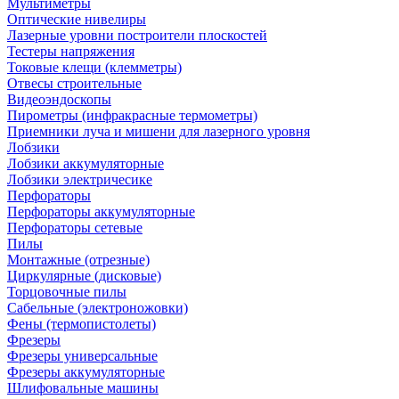
Мультиметры
Оптические нивелиры
Лазерные уровни построители плоскостей
Тестеры напряжения
Токовые клещи (клемметры)
Отвесы строительные
Видеоэндоскопы
Пирометры (инфракрасные термометры)
Приемники луча и мишени для лазерного уровня
Лобзики
Лобзики аккумуляторные
Лобзики электричесике
Перфораторы
Перфораторы аккумуляторные
Перфораторы сетевые
Пилы
Монтажные (отрезные)
Циркулярные (дисковые)
Торцовочные пилы
Сабельные (электроножовки)
Фены (термопистолеты)
Фрезеры
Фрезеры универсальные
Фрезеры аккумуляторные
Шлифовальные машины