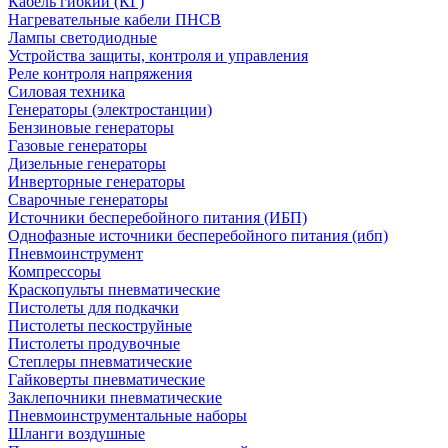
Кабель гибкий (КГ)
Нагревательные кабели ПНСВ
Лампы светодиодные
Устройства защиты, контроля и управления
Реле контроля напряжения
Силовая техника
Генераторы (электростанции)
Бензиновые генераторы
Газовые генераторы
Дизельные генераторы
Инверторные генераторы
Сварочные генераторы
Источники бесперебойного питания (ИБП)
Однофазные источники бесперебойного питания (ибп)
Пневмоинструмент
Компрессоры
Краскопульты пневматические
Пистолеты для подкачки
Пистолеты пескоструйные
Пистолеты продувочные
Степлеры пневматические
Гайковерты пневматические
Заклепочники пневматические
Пневмоинструментальные наборы
Шланги воздушные