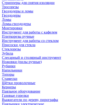
Стрипперы для снятия изоляции
Тросорезы
Гвоздодеры и ломы
Гвоздодеры
Ломы
Ломы-гвоздодеры
Монтировки
Инструмент для работы с кафелем
Плиткорезы ручные
Инструмент для работы со стеклом
Присоски для стекла
Стеклорезы
Зубила
Слесарный и столярный инструмент
Ножовки (пилы ручные)
Рубанки
Напильники
Топоры
Стамески
Щётки проволочные
Кернеры
Паяльное оборудование
Газовые горелки
Выжигатели по дереву, пирографы
Паяльники электрические