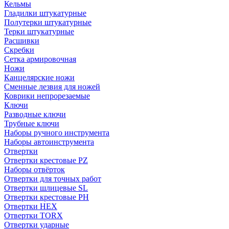
Кельмы
Гладилки штукатурные
Полутерки штукатурные
Терки штукатурные
Расшивки
Скребки
Сетка армировочная
Ножи
Канцелярские ножи
Сменные лезвия для ножей
Коврики непрорезаемые
Ключи
Разводные ключи
Трубные ключи
Наборы ручного инструмента
Наборы автоинструмента
Отвертки
Отвертки крестовые PZ
Наборы отвёрток
Отвертки для точных работ
Отвертки шлицевые SL
Отвертки крестовые PH
Отвертки HEX
Отвертки TORX
Отвертки ударные