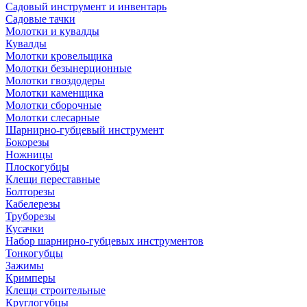
Садовый инструмент и инвентарь
Садовые тачки
Молотки и кувалды
Кувалды
Молотки кровельщика
Молотки безынерционные
Молотки гвоздодеры
Молотки каменщика
Молотки сборочные
Молотки слесарные
Шарнирно-губцевый инструмент
Бокорезы
Ножницы
Плоскогубцы
Клещи переставные
Болторезы
Кабелерезы
Труборезы
Кусачки
Набор шарнирно-губцевых инструментов
Тонкогубцы
Зажимы
Кримперы
Клещи строительные
Круглогубцы