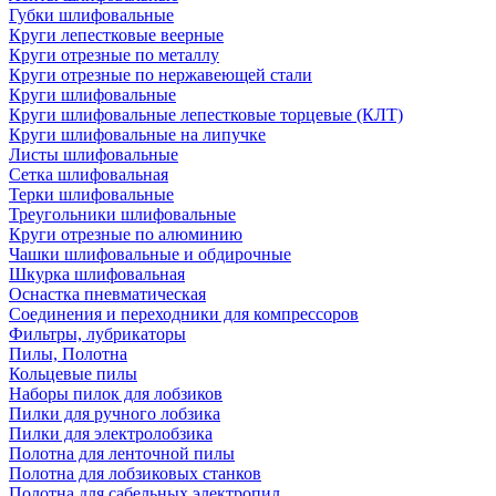
Губки шлифовальные
Круги лепестковые веерные
Круги отрезные по металлу
Круги отрезные по нержавеющей стали
Круги шлифовальные
Круги шлифовальные лепестковые торцевые (КЛТ)
Круги шлифовальные на липучке
Листы шлифовальные
Сетка шлифовальная
Терки шлифовальные
Треугольники шлифовальные
Круги отрезные по алюминию
Чашки шлифовальные и обдирочные
Шкурка шлифовальная
Оснастка пневматическая
Соединения и переходники для компрессоров
Фильтры, лубрикаторы
Пилы, Полотна
Кольцевые пилы
Наборы пилок для лобзиков
Пилки для ручного лобзика
Пилки для электролобзика
Полотна для ленточной пилы
Полотна для лобзиковых станков
Полотна для сабельных электропил