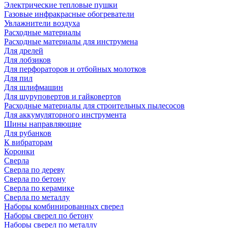
Электрические тепловые пушки
Газовые инфракрасные обогреватели
Увлажнители воздуха
Расходные материалы
Расходные материалы для инструмена
Для дрелей
Для лобзиков
Для перфораторов и отбойных молотков
Для пил
Для шлифмашин
Для шуруповертов и гайковертов
Расходные материалы для строительных пылесосов
Для аккумуляторного инструмента
Шины направляющие
Для рубанков
К вибраторам
Коронки
Сверла
Сверла по дереву
Сверла по бетону
Сверла по керамике
Сверла по металлу
Наборы комбинированных сверел
Наборы сверел по бетону
Наборы сверел по металлу