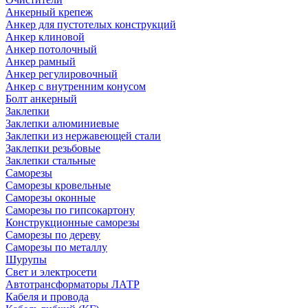
Анкерный крепеж
Анкер для пустотелых конструкций
Анкер клиновой
Анкер потолочный
Анкер рамный
Анкер регулировочный
Анкер с внутренним конусом
Болт анкерный
Заклепки
Заклепки алюминиевые
Заклепки из нержавеющей стали
Заклепки резьбовые
Заклепки стальные
Саморезы
Саморезы кровельные
Саморезы оконные
Саморезы по гипсокартону
Конструкционные саморезы
Саморезы по дереву
Саморезы по металлу
Шурупы
Свет и электросети
Автотрансформаторы ЛАТР
Кабеля и провода