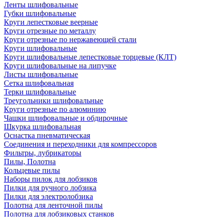
Ленты шлифовальные
Губки шлифовальные
Круги лепестковые веерные
Круги отрезные по металлу
Круги отрезные по нержавеющей стали
Круги шлифовальные
Круги шлифовальные лепестковые торцевые (КЛТ)
Круги шлифовальные на липучке
Листы шлифовальные
Сетка шлифовальная
Терки шлифовальные
Треугольники шлифовальные
Круги отрезные по алюминию
Чашки шлифовальные и обдирочные
Шкурка шлифовальная
Оснастка пневматическая
Соединения и переходники для компрессоров
Фильтры, лубрикаторы
Пилы, Полотна
Кольцевые пилы
Наборы пилок для лобзиков
Пилки для ручного лобзика
Пилки для электролобзика
Полотна для ленточной пилы
Полотна для лобзиковых станков