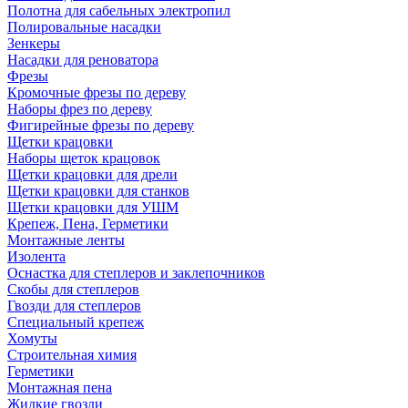
Полотна для сабельных электропил
Полировальные насадки
Зенкеры
Насадки для реноватора
Фрезы
Кромочные фрезы по дереву
Наборы фрез по дереву
Фигирейные фрезы по дереву
Щетки крацовки
Наборы щеток крацовок
Щетки крацовки для дрели
Щетки крацовки для станков
Щетки крацовки для УШМ
Крепеж, Пена, Герметики
Монтажные ленты
Изолента
Оснастка для степлеров и заклепочников
Скобы для степлеров
Гвозди для степлеров
Специальный крепеж
Хомуты
Строительная химия
Герметики
Монтажная пена
Жидкие гвозди