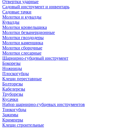
Отвертки ударные
Садовый инструмент и инвентарь
Садовые тачки
Молотки и кувалды
Кувалды
Молотки кровельщика
Молотки безынерционные
Молотки гвоздодеры
Молотки каменщика
Молотки сборочные
Молотки слесарные
Шарнирно-губцевый инструмент
Бокорезы
Ножницы
Плоскогубцы
Клещи переставные
Болторезы
Кабелерезы
Труборезы
Кусачки
Набор шарнирно-губцевых инструментов
Тонкогубцы
Зажимы
Кримперы
Клещи строительные