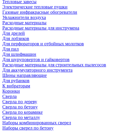
Тепловые завесы
Электрические тепловые пушки
Газовые инфракрасные обогреватели
Увлажнители воздуха
Расходные материалы
Расходные материалы для инструмена
Для дрелей
Для лобзиков
Для перфораторов и отбойных молотков
Для пил
Для шлифмашин
Для шуруповертов и гайковертов
Расходные материалы для строительных пылесосов
Для аккумуляторного инструмента
Шины направляющие
Для рубанков
К вибраторам
Коронки
Сверла
Сверла по дереву
Сверла по бетону
Сверла по керамике
Сверла по металлу
Наборы комбинированных сверел
Наборы сверел по бетону