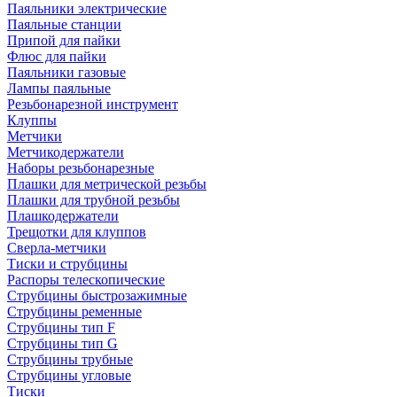
Паяльники электрические
Паяльные станции
Припой для пайки
Флюс для пайки
Паяльники газовые
Лампы паяльные
Резьбонарезной инструмент
Клуппы
Метчики
Метчикодержатели
Наборы резьбонарезные
Плашки для метрической резьбы
Плашки для трубной резьбы
Плашкодержатели
Трещотки для клуппов
Сверла-метчики
Тиски и струбцины
Распоры телескопические
Струбцины быстрозажимные
Струбцины ременные
Струбцины тип F
Струбцины тип G
Струбцины трубные
Струбцины угловые
Тиски