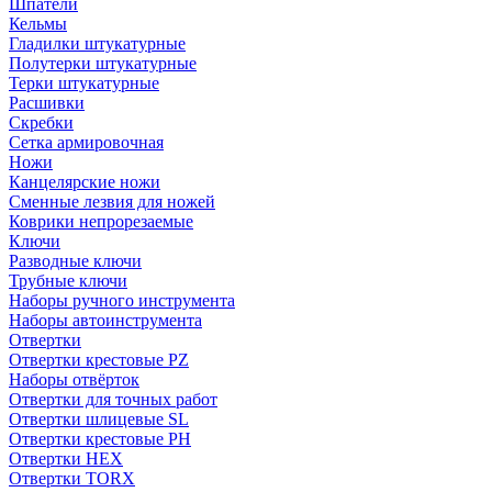
Шпатели
Кельмы
Гладилки штукатурные
Полутерки штукатурные
Терки штукатурные
Расшивки
Скребки
Сетка армировочная
Ножи
Канцелярские ножи
Сменные лезвия для ножей
Коврики непрорезаемые
Ключи
Разводные ключи
Трубные ключи
Наборы ручного инструмента
Наборы автоинструмента
Отвертки
Отвертки крестовые PZ
Наборы отвёрток
Отвертки для точных работ
Отвертки шлицевые SL
Отвертки крестовые PH
Отвертки HEX
Отвертки TORX