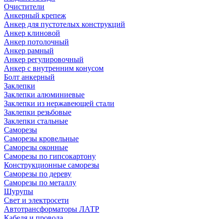
Очистители
Анкерный крепеж
Анкер для пустотелых конструкций
Анкер клиновой
Анкер потолочный
Анкер рамный
Анкер регулировочный
Анкер с внутренним конусом
Болт анкерный
Заклепки
Заклепки алюминиевые
Заклепки из нержавеющей стали
Заклепки резьбовые
Заклепки стальные
Саморезы
Саморезы кровельные
Саморезы оконные
Саморезы по гипсокартону
Конструкционные саморезы
Саморезы по дереву
Саморезы по металлу
Шурупы
Свет и электросети
Автотрансформаторы ЛАТР
Кабеля и провода