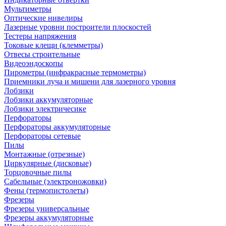
Мультиметры
Оптические нивелиры
Лазерные уровни построители плоскостей
Тестеры напряжения
Токовые клещи (клемметры)
Отвесы строительные
Видеоэндоскопы
Пирометры (инфракрасные термометры)
Приемники луча и мишени для лазерного уровня
Лобзики
Лобзики аккумуляторные
Лобзики электричесике
Перфораторы
Перфораторы аккумуляторные
Перфораторы сетевые
Пилы
Монтажные (отрезные)
Циркулярные (дисковые)
Торцовочные пилы
Сабельные (электроножовки)
Фены (термопистолеты)
Фрезеры
Фрезеры универсальные
Фрезеры аккумуляторные