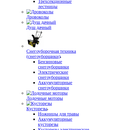
Трехсекционные
лестницы
Дровоколы
Душ дачный
Снегоуборочная техника
(снегоуборщики)
Бензиновые
снегоуборщики
Электрические
снегоуборщики
Аккумуляторные
снегоуборщики
Лодочные моторы
Кусторезы
Ножницы для травы
Аккумуляторные
кусторезы
Кусторезы электрические