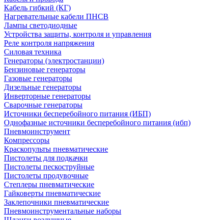
Кабель гибкий (КГ)
Нагревательные кабели ПНСВ
Лампы светодиодные
Устройства защиты, контроля и управления
Реле контроля напряжения
Силовая техника
Генераторы (электростанции)
Бензиновые генераторы
Газовые генераторы
Дизельные генераторы
Инверторные генераторы
Сварочные генераторы
Источники бесперебойного питания (ИБП)
Однофазные источники бесперебойного питания (ибп)
Пневмоинструмент
Компрессоры
Краскопульты пневматические
Пистолеты для подкачки
Пистолеты пескоструйные
Пистолеты продувочные
Степлеры пневматические
Гайковерты пневматические
Заклепочники пневматические
Пневмоинструментальные наборы
Шланги воздушные