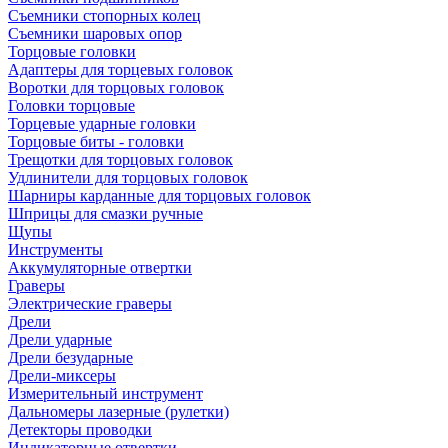
Съемники стопорных колец
Съемники шаровых опор
Торцовые головки
Адаптеры для торцевых головок
Воротки для торцовых головок
Головки торцовые
Торцевые ударные головки
Торцовые биты - головки
Трещотки для торцовых головок
Удлинители для торцовых головок
Шарниры карданные для торцовых головок
Шприцы для смазки ручные
Щупы
Инструменты
Аккумуляторные отвертки
Граверы
Электрические граверы
Дрели
Дрели ударные
Дрели безударные
Дрели-миксеры
Измерительный инструмент
Дальномеры лазерные (рулетки)
Детекторы проводки
Индикаторные отвертки