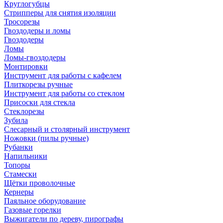
Круглогубцы
Стрипперы для снятия изоляции
Тросорезы
Гвоздодеры и ломы
Гвоздодеры
Ломы
Ломы-гвоздодеры
Монтировки
Инструмент для работы с кафелем
Плиткорезы ручные
Инструмент для работы со стеклом
Присоски для стекла
Стеклорезы
Зубила
Слесарный и столярный инструмент
Ножовки (пилы ручные)
Рубанки
Напильники
Топоры
Стамески
Щётки проволочные
Кернеры
Паяльное оборудование
Газовые горелки
Выжигатели по дереву, пирографы