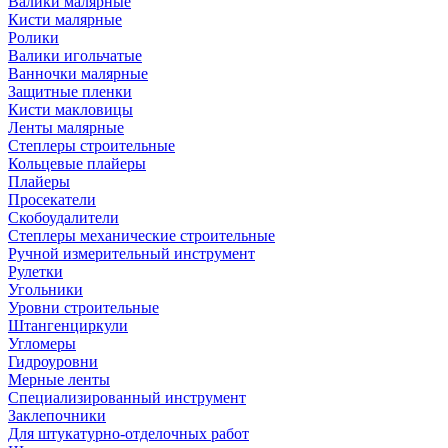
Валики малярные
Кисти малярные
Ролики
Валики игольчатые
Ванночки малярные
Защитные пленки
Кисти макловицы
Ленты малярные
Степлеры строительные
Кольцевые плайеры
Плайеры
Просекатели
Скобоудалители
Степлеры механические строительные
Ручной измерительный инструмент
Рулетки
Угольники
Уровни строительные
Штангенциркули
Угломеры
Гидроуровни
Мерные ленты
Специализированный инструмент
Заклепочники
Для штукатурно-отделочных работ