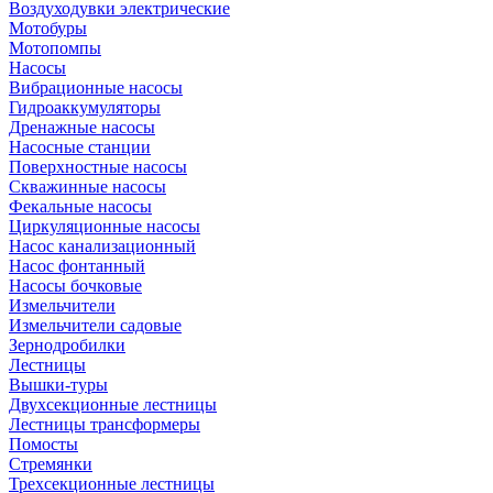
Воздуходувки электрические
Мотобуры
Мотопомпы
Насосы
Вибрационные насосы
Гидроаккумуляторы
Дренажные насосы
Насосные станции
Поверхностные насосы
Скважинные насосы
Фекальные насосы
Циркуляционные насосы
Насос канализационный
Насос фонтанный
Насосы бочковые
Измельчители
Измельчители садовые
Зернодробилки
Лестницы
Вышки-туры
Двухсекционные лестницы
Лестницы трансформеры
Помосты
Стремянки
Трехсекционные лестницы