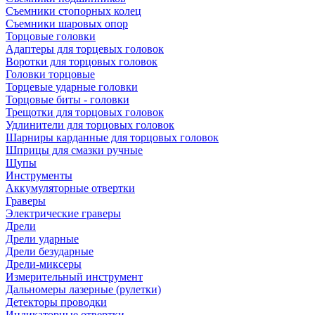
Съемники стопорных колец
Съемники шаровых опор
Торцовые головки
Адаптеры для торцевых головок
Воротки для торцовых головок
Головки торцовые
Торцевые ударные головки
Торцовые биты - головки
Трещотки для торцовых головок
Удлинители для торцовых головок
Шарниры карданные для торцовых головок
Шприцы для смазки ручные
Щупы
Инструменты
Аккумуляторные отвертки
Граверы
Электрические граверы
Дрели
Дрели ударные
Дрели безударные
Дрели-миксеры
Измерительный инструмент
Дальномеры лазерные (рулетки)
Детекторы проводки
Индикаторные отвертки