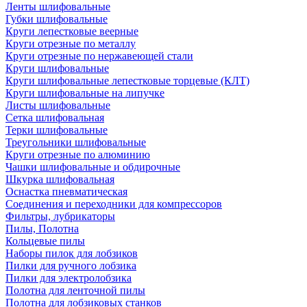
Ленты шлифовальные
Губки шлифовальные
Круги лепестковые веерные
Круги отрезные по металлу
Круги отрезные по нержавеющей стали
Круги шлифовальные
Круги шлифовальные лепестковые торцевые (КЛТ)
Круги шлифовальные на липучке
Листы шлифовальные
Сетка шлифовальная
Терки шлифовальные
Треугольники шлифовальные
Круги отрезные по алюминию
Чашки шлифовальные и обдирочные
Шкурка шлифовальная
Оснастка пневматическая
Соединения и переходники для компрессоров
Фильтры, лубрикаторы
Пилы, Полотна
Кольцевые пилы
Наборы пилок для лобзиков
Пилки для ручного лобзика
Пилки для электролобзика
Полотна для ленточной пилы
Полотна для лобзиковых станков