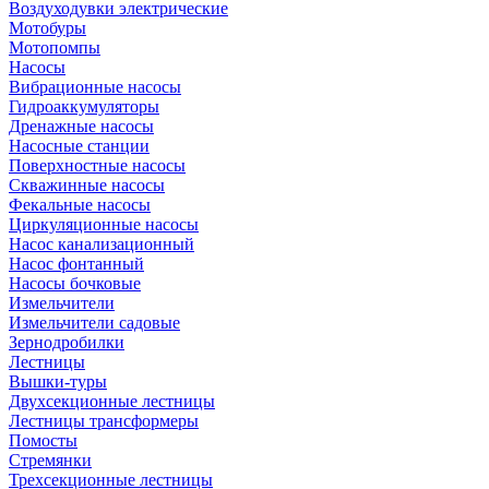
Воздуходувки электрические
Мотобуры
Мотопомпы
Насосы
Вибрационные насосы
Гидроаккумуляторы
Дренажные насосы
Насосные станции
Поверхностные насосы
Скважинные насосы
Фекальные насосы
Циркуляционные насосы
Насос канализационный
Насос фонтанный
Насосы бочковые
Измельчители
Измельчители садовые
Зернодробилки
Лестницы
Вышки-туры
Двухсекционные лестницы
Лестницы трансформеры
Помосты
Стремянки
Трехсекционные лестницы