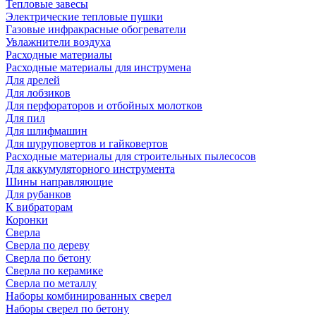
Тепловые завесы
Электрические тепловые пушки
Газовые инфракрасные обогреватели
Увлажнители воздуха
Расходные материалы
Расходные материалы для инструмена
Для дрелей
Для лобзиков
Для перфораторов и отбойных молотков
Для пил
Для шлифмашин
Для шуруповертов и гайковертов
Расходные материалы для строительных пылесосов
Для аккумуляторного инструмента
Шины направляющие
Для рубанков
К вибраторам
Коронки
Сверла
Сверла по дереву
Сверла по бетону
Сверла по керамике
Сверла по металлу
Наборы комбинированных сверел
Наборы сверел по бетону