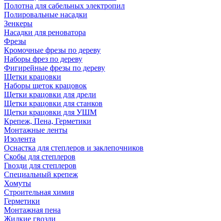
Полотна для сабельных электропил
Полировальные насадки
Зенкеры
Насадки для реноватора
Фрезы
Кромочные фрезы по дереву
Наборы фрез по дереву
Фигирейные фрезы по дереву
Щетки крацовки
Наборы щеток крацовок
Щетки крацовки для дрели
Щетки крацовки для станков
Щетки крацовки для УШМ
Крепеж, Пена, Герметики
Монтажные ленты
Изолента
Оснастка для степлеров и заклепочников
Скобы для степлеров
Гвозди для степлеров
Специальный крепеж
Хомуты
Строительная химия
Герметики
Монтажная пена
Жидкие гвозди