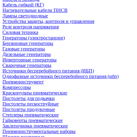
Кабель гибкий (КГ)
Нагревательные кабели ПНСВ
Лампы светодиодные
Устройства защиты, контроля и управления
Реле контроля напряжения
Силовая техника
Генераторы (электростанции)
Бензиновые генераторы
Газовые генераторы
Дизельные генераторы
Инверторные генераторы
Сварочные генераторы
Источники бесперебойного питания (ИБП)
Однофазные источники бесперебойного питания (ибп)
Пневмоинструмент
Компрессоры
Краскопульты пневматические
Пистолеты для подкачки
Пистолеты пескоструйные
Пистолеты продувочные
Степлеры пневматические
Гайковерты пневматические
Заклепочники пневматические
Пневмоинструментальные наборы
Шланги воздушные