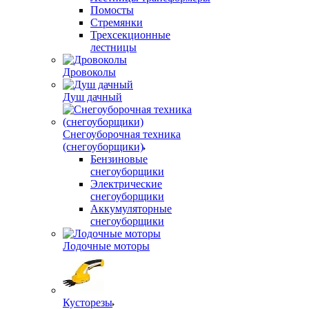
Помосты
Стремянки
Трехсекционные
лестницы
Дровоколы
Душ дачный
Снегоуборочная техника
(снегоуборщики)
Бензиновые
снегоуборщики
Электрические
снегоуборщики
Аккумуляторные
снегоуборщики
Лодочные моторы
Кусторезы