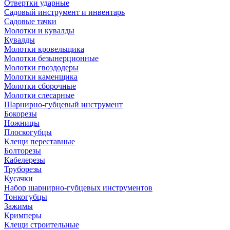
Отвертки ударные
Садовый инструмент и инвентарь
Садовые тачки
Молотки и кувалды
Кувалды
Молотки кровельщика
Молотки безынерционные
Молотки гвоздодеры
Молотки каменщика
Молотки сборочные
Молотки слесарные
Шарнирно-губцевый инструмент
Бокорезы
Ножницы
Плоскогубцы
Клещи переставные
Болторезы
Кабелерезы
Труборезы
Кусачки
Набор шарнирно-губцевых инструментов
Тонкогубцы
Зажимы
Кримперы
Клещи строительные