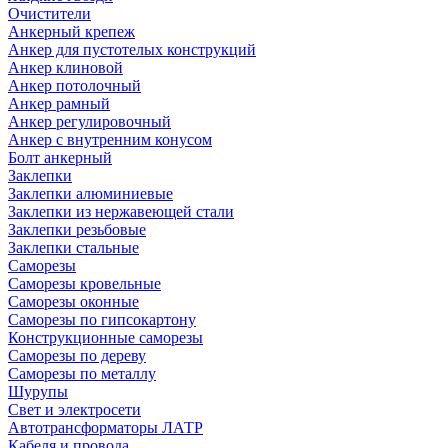
Очистители
Анкерный крепеж
Анкер для пустотелых конструкций
Анкер клиновой
Анкер потолочный
Анкер рамный
Анкер регулировочный
Анкер с внутренним конусом
Болт анкерный
Заклепки
Заклепки алюминиевые
Заклепки из нержавеющей стали
Заклепки резьбовые
Заклепки стальные
Саморезы
Саморезы кровельные
Саморезы оконные
Саморезы по гипсокартону
Конструкционные саморезы
Саморезы по дереву
Саморезы по металлу
Шурупы
Свет и электросети
Автотрансформаторы ЛАТР
Кабеля и провода