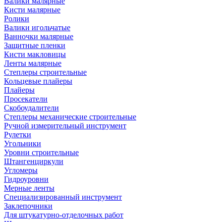
Валики малярные
Кисти малярные
Ролики
Валики игольчатые
Ванночки малярные
Защитные пленки
Кисти макловицы
Ленты малярные
Степлеры строительные
Кольцевые плайеры
Плайеры
Просекатели
Скобоудалители
Степлеры механические строительные
Ручной измерительный инструмент
Рулетки
Угольники
Уровни строительные
Штангенциркули
Угломеры
Гидроуровни
Мерные ленты
Специализированный инструмент
Заклепочники
Для штукатурно-отделочных работ