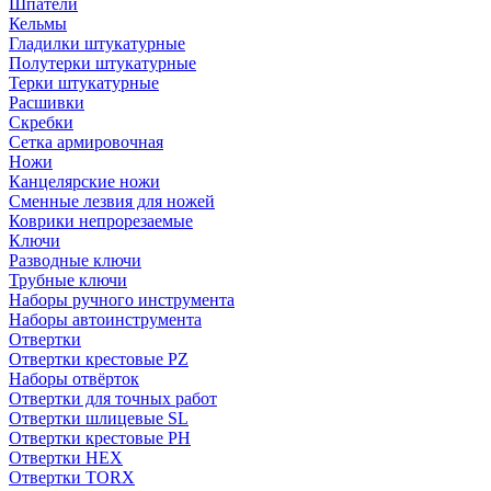
Шпатели
Кельмы
Гладилки штукатурные
Полутерки штукатурные
Терки штукатурные
Расшивки
Скребки
Сетка армировочная
Ножи
Канцелярские ножи
Сменные лезвия для ножей
Коврики непрорезаемые
Ключи
Разводные ключи
Трубные ключи
Наборы ручного инструмента
Наборы автоинструмента
Отвертки
Отвертки крестовые PZ
Наборы отвёрток
Отвертки для точных работ
Отвертки шлицевые SL
Отвертки крестовые PH
Отвертки HEX
Отвертки TORX