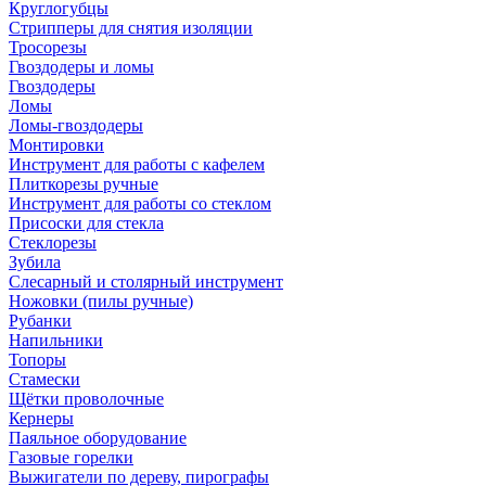
Круглогубцы
Стрипперы для снятия изоляции
Тросорезы
Гвоздодеры и ломы
Гвоздодеры
Ломы
Ломы-гвоздодеры
Монтировки
Инструмент для работы с кафелем
Плиткорезы ручные
Инструмент для работы со стеклом
Присоски для стекла
Стеклорезы
Зубила
Слесарный и столярный инструмент
Ножовки (пилы ручные)
Рубанки
Напильники
Топоры
Стамески
Щётки проволочные
Кернеры
Паяльное оборудование
Газовые горелки
Выжигатели по дереву, пирографы