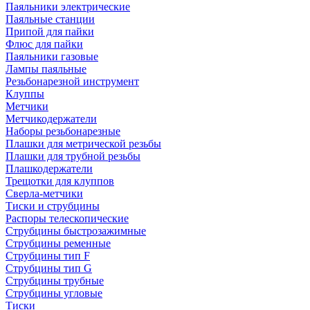
Паяльники электрические
Паяльные станции
Припой для пайки
Флюс для пайки
Паяльники газовые
Лампы паяльные
Резьбонарезной инструмент
Клуппы
Метчики
Метчикодержатели
Наборы резьбонарезные
Плашки для метрической резьбы
Плашки для трубной резьбы
Плашкодержатели
Трещотки для клуппов
Сверла-метчики
Тиски и струбцины
Распоры телескопические
Струбцины быстрозажимные
Струбцины ременные
Струбцины тип F
Струбцины тип G
Струбцины трубные
Струбцины угловые
Тиски