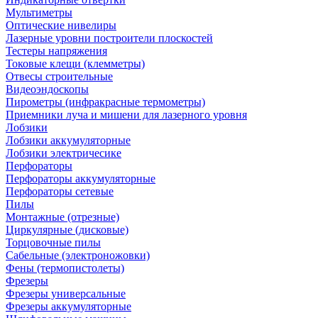
Мультиметры
Оптические нивелиры
Лазерные уровни построители плоскостей
Тестеры напряжения
Токовые клещи (клемметры)
Отвесы строительные
Видеоэндоскопы
Пирометры (инфракрасные термометры)
Приемники луча и мишени для лазерного уровня
Лобзики
Лобзики аккумуляторные
Лобзики электричесике
Перфораторы
Перфораторы аккумуляторные
Перфораторы сетевые
Пилы
Монтажные (отрезные)
Циркулярные (дисковые)
Торцовочные пилы
Сабельные (электроножовки)
Фены (термопистолеты)
Фрезеры
Фрезеры универсальные
Фрезеры аккумуляторные