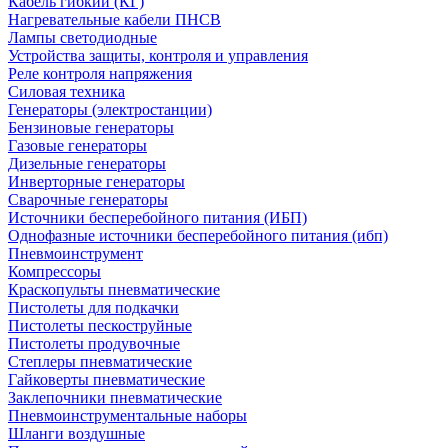
Кабель гибкий (КГ)
Нагревательные кабели ПНСВ
Лампы светодиодные
Устройства защиты, контроля и управления
Реле контроля напряжения
Силовая техника
Генераторы (электростанции)
Бензиновые генераторы
Газовые генераторы
Дизельные генераторы
Инверторные генераторы
Сварочные генераторы
Источники бесперебойного питания (ИБП)
Однофазные источники бесперебойного питания (ибп)
Пневмоинструмент
Компрессоры
Краскопульты пневматические
Пистолеты для подкачки
Пистолеты пескоструйные
Пистолеты продувочные
Степлеры пневматические
Гайковерты пневматические
Заклепочники пневматические
Пневмоинструментальные наборы
Шланги воздушные