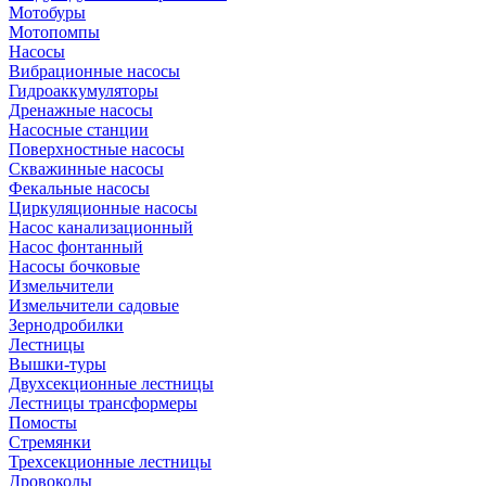
Мотобуры
Мотопомпы
Насосы
Вибрационные насосы
Гидроаккумуляторы
Дренажные насосы
Насосные станции
Поверхностные насосы
Скважинные насосы
Фекальные насосы
Циркуляционные насосы
Насос канализационный
Насос фонтанный
Насосы бочковые
Измельчители
Измельчители садовые
Зернодробилки
Лестницы
Вышки-туры
Двухсекционные лестницы
Лестницы трансформеры
Помосты
Стремянки
Трехсекционные лестницы
Дровоколы