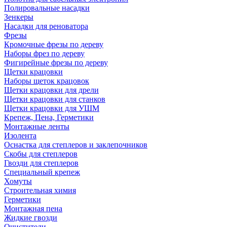
Полировальные насадки
Зенкеры
Насадки для реноватора
Фрезы
Кромочные фрезы по дереву
Наборы фрез по дереву
Фигирейные фрезы по дереву
Щетки крацовки
Наборы щеток крацовок
Щетки крацовки для дрели
Щетки крацовки для станков
Щетки крацовки для УШМ
Крепеж, Пена, Герметики
Монтажные ленты
Изолента
Оснастка для степлеров и заклепочников
Скобы для степлеров
Гвозди для степлеров
Специальный крепеж
Хомуты
Строительная химия
Герметики
Монтажная пена
Жидкие гвозди
Очистители