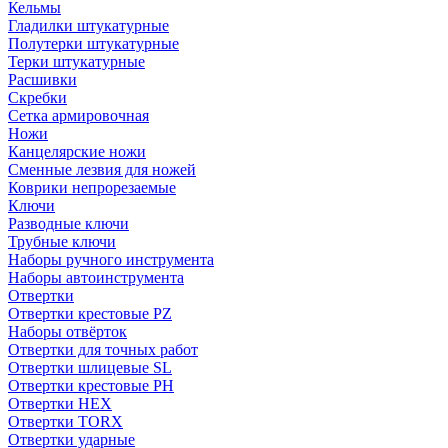
Кельмы
Гладилки штукатурные
Полутерки штукатурные
Терки штукатурные
Расшивки
Скребки
Сетка армировочная
Ножи
Канцелярские ножи
Сменные лезвия для ножей
Коврики непрорезаемые
Ключи
Разводные ключи
Трубные ключи
Наборы ручного инструмента
Наборы автоинструмента
Отвертки
Отвертки крестовые PZ
Наборы отвёрток
Отвертки для точных работ
Отвертки шлицевые SL
Отвертки крестовые PH
Отвертки HEX
Отвертки TORX
Отвертки ударные