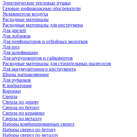
Электрические тепловые пушки
Газовые инфракрасные обогреватели
Увлажнители воздуха
Расходные материалы
Расходные материалы для инструмена
Для дрелей
Для лобзиков
Для перфораторов и отбойных молотков
Для пил
Для шлифмашин
Для шуруповертов и гайковертов
Расходные материалы для строительных пылесосов
Для аккумуляторного инструмента
Шины направляющие
Для рубанков
К вибраторам
Коронки
Сверла
Сверла по дереву
Сверла по бетону
Сверла по керамике
Сверла по металлу
Наборы комбинированных сверел
Наборы сверел по бетону
Наборы сверел по металлу