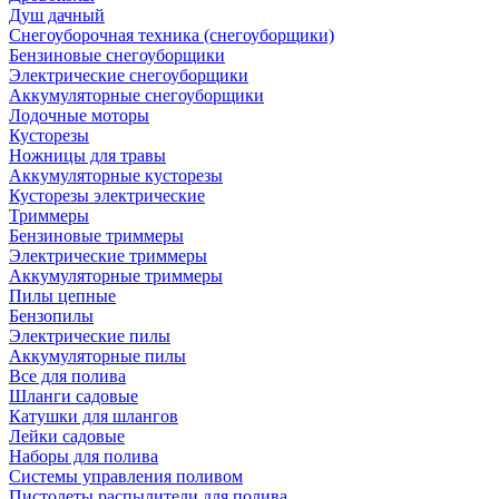
Душ дачный
Снегоуборочная техника (снегоуборщики)
Бензиновые снегоуборщики
Электрические снегоуборщики
Аккумуляторные снегоуборщики
Лодочные моторы
Кусторезы
Ножницы для травы
Аккумуляторные кусторезы
Кусторезы электрические
Триммеры
Бензиновые триммеры
Электрические триммеры
Аккумуляторные триммеры
Пилы цепные
Бензопилы
Электрические пилы
Аккумуляторные пилы
Все для полива
Шланги садовые
Катушки для шлангов
Лейки садовые
Наборы для полива
Системы управления поливом
Пистолеты распылители для полива