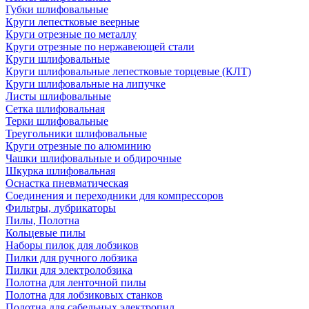
Губки шлифовальные
Круги лепестковые веерные
Круги отрезные по металлу
Круги отрезные по нержавеющей стали
Круги шлифовальные
Круги шлифовальные лепестковые торцевые (КЛТ)
Круги шлифовальные на липучке
Листы шлифовальные
Сетка шлифовальная
Терки шлифовальные
Треугольники шлифовальные
Круги отрезные по алюминию
Чашки шлифовальные и обдирочные
Шкурка шлифовальная
Оснастка пневматическая
Соединения и переходники для компрессоров
Фильтры, лубрикаторы
Пилы, Полотна
Кольцевые пилы
Наборы пилок для лобзиков
Пилки для ручного лобзика
Пилки для электролобзика
Полотна для ленточной пилы
Полотна для лобзиковых станков
Полотна для сабельных электропил