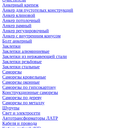
Анкерный крепеж
Анкер для пустотелых конструкций
Анкер клиновой
Анкер потолочный
Анкер рамный
Анкер регулировочный
Анкер с внутренним конусом
Болт анкерный
Заклепки
Заклепки алюминиевые
Заклепки из нержавеющей стали
Заклепки резьбовые
Заклепки стальные
Саморезы
Саморезы кровельные
Саморезы оконные
Саморезы по гипсокартону
Конструкционные саморезы
Саморезы по дереву
Саморезы по металлу
Шурупы
Свет и электросети
Автотрансформаторы ЛАТР
Кабеля и провода