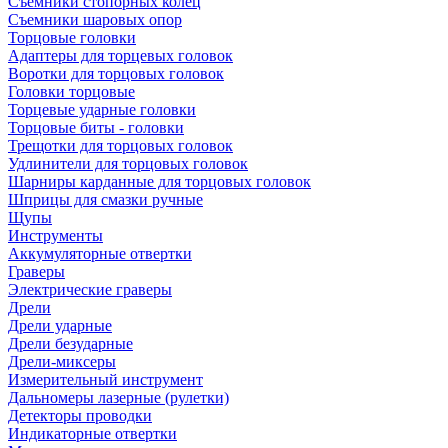
Съемники стопорных колец
Съемники шаровых опор
Торцовые головки
Адаптеры для торцевых головок
Воротки для торцовых головок
Головки торцовые
Торцевые ударные головки
Торцовые биты - головки
Трещотки для торцовых головок
Удлинители для торцовых головок
Шарниры карданные для торцовых головок
Шприцы для смазки ручные
Щупы
Инструменты
Аккумуляторные отвертки
Граверы
Электрические граверы
Дрели
Дрели ударные
Дрели безударные
Дрели-миксеры
Измерительный инструмент
Дальномеры лазерные (рулетки)
Детекторы проводки
Индикаторные отвертки