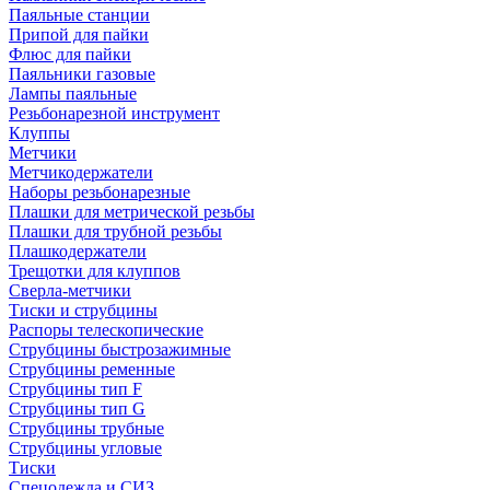
Паяльные станции
Припой для пайки
Флюс для пайки
Паяльники газовые
Лампы паяльные
Резьбонарезной инструмент
Клуппы
Метчики
Метчикодержатели
Наборы резьбонарезные
Плашки для метрической резьбы
Плашки для трубной резьбы
Плашкодержатели
Трещотки для клуппов
Сверла-метчики
Тиски и струбцины
Распоры телескопические
Струбцины быстрозажимные
Струбцины ременные
Струбцины тип F
Струбцины тип G
Струбцины трубные
Струбцины угловые
Тиски
Спецодежда и СИЗ