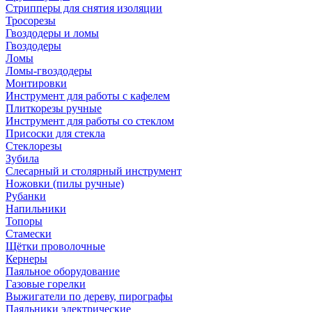
Стрипперы для снятия изоляции
Тросорезы
Гвоздодеры и ломы
Гвоздодеры
Ломы
Ломы-гвоздодеры
Монтировки
Инструмент для работы с кафелем
Плиткорезы ручные
Инструмент для работы со стеклом
Присоски для стекла
Стеклорезы
Зубила
Слесарный и столярный инструмент
Ножовки (пилы ручные)
Рубанки
Напильники
Топоры
Стамески
Щётки проволочные
Кернеры
Паяльное оборудование
Газовые горелки
Выжигатели по дереву, пирографы
Паяльники электрические