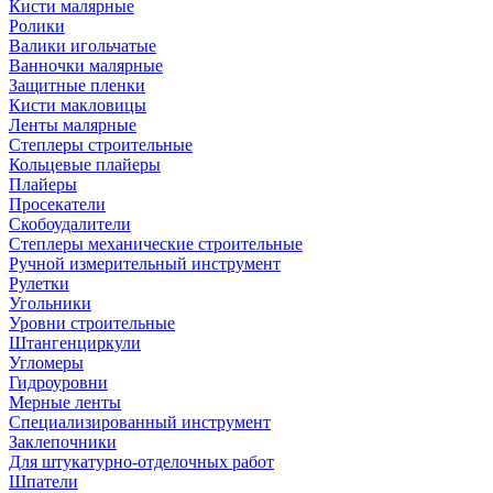
Кисти малярные
Ролики
Валики игольчатые
Ванночки малярные
Защитные пленки
Кисти макловицы
Ленты малярные
Степлеры строительные
Кольцевые плайеры
Плайеры
Просекатели
Скобоудалители
Степлеры механические строительные
Ручной измерительный инструмент
Рулетки
Угольники
Уровни строительные
Штангенциркули
Угломеры
Гидроуровни
Мерные ленты
Специализированный инструмент
Заклепочники
Для штукатурно-отделочных работ
Шпатели