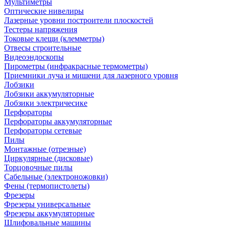
Мультиметры
Оптические нивелиры
Лазерные уровни построители плоскостей
Тестеры напряжения
Токовые клещи (клемметры)
Отвесы строительные
Видеоэндоскопы
Пирометры (инфракрасные термометры)
Приемники луча и мишени для лазерного уровня
Лобзики
Лобзики аккумуляторные
Лобзики электричесике
Перфораторы
Перфораторы аккумуляторные
Перфораторы сетевые
Пилы
Монтажные (отрезные)
Циркулярные (дисковые)
Торцовочные пилы
Сабельные (электроножовки)
Фены (термопистолеты)
Фрезеры
Фрезеры универсальные
Фрезеры аккумуляторные
Шлифовальные машины