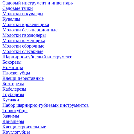
Садовый инструмент и инвентарь
Садовые тачки
Молотки и кувалды
Кувалды
Молотки кровельщика
Молотки безынерционные
Молотки гвоздодеры
Молотки каменщика
Молотки сборочные
Молотки слесарные
Шарнирно-губцевый инструмент
Бокорезы
Ножницы
Плоскогубцы
Клещи переставные
Болторезы
Кабелерезы
Труборезы
Кусачки
Набор шарнирно-губцевых инструментов
Тонкогубцы
Зажимы
Кримперы
Клещи строительные
Круглогубцы