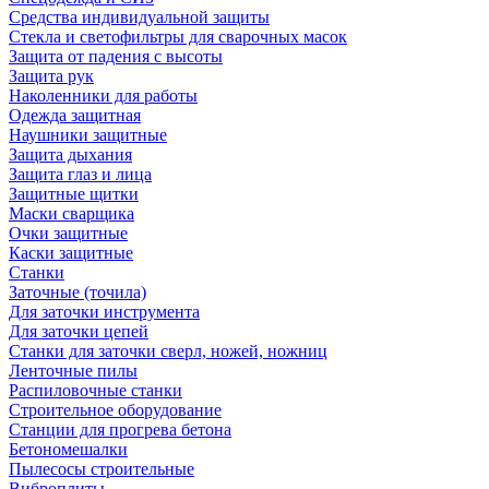
Средства индивидуальной защиты
Стекла и светофильтры для сварочных масок
Защита от падения с высоты
Защита рук
Наколенники для работы
Одежда защитная
Наушники защитные
Защита дыхания
Защита глаз и лица
Защитные щитки
Маски сварщика
Очки защитные
Каски защитные
Станки
Заточные (точила)
Для заточки инструмента
Для заточки цепей
Станки для заточки сверл, ножей, ножниц
Ленточные пилы
Распиловочные станки
Строительное оборудование
Станции для прогрева бетона
Бетономешалки
Пылесосы строительные
Виброплиты