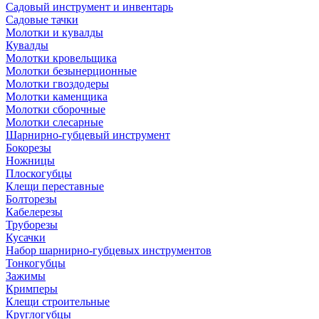
Садовый инструмент и инвентарь
Садовые тачки
Молотки и кувалды
Кувалды
Молотки кровельщика
Молотки безынерционные
Молотки гвоздодеры
Молотки каменщика
Молотки сборочные
Молотки слесарные
Шарнирно-губцевый инструмент
Бокорезы
Ножницы
Плоскогубцы
Клещи переставные
Болторезы
Кабелерезы
Труборезы
Кусачки
Набор шарнирно-губцевых инструментов
Тонкогубцы
Зажимы
Кримперы
Клещи строительные
Круглогубцы