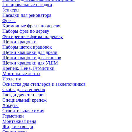
Полировальные насадки
Зенкеры
Насадки для реноватора
Фрезы
Кромочные фрезы по дереву
Наборы фрез по дереву
Фигирейные фрезы по дереву
Щетки крацовки
Наборы щеток крацовок
Щетки крацовки для дрели
Щетки крацовки для станков
Щетки крацовки для УШМ
Крепеж, Пена, Герметики
Монтажные ленты
Изолента
Оснастка для степлеров и заклепочников
Скобы для степлеров
Гвозди для степлеров
Специальный крепеж
Хомуты
Строительная химия
Герметики
Монтажная пена
Жидкие гвозди
Очистители