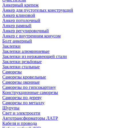
Анкерный крепеж
Анкер для пустотелых конструкций
Анкер клиновой
Анкер потолочный
Анкер рамный
Анкер регулировочный
Анкер с внутренним конусом
Болт анкерный
Заклепки
Заклепки алюминиевые
Заклепки из нержавеющей стали
Заклепки резьбовые
Заклепки стальные
Саморезы
Саморезы кровельные
Саморезы оконные
Саморезы по гипсокартону
Конструкционные саморезы
Саморезы по дереву
Саморезы по металлу
Шурупы
Свет и электросети
Автотрансформаторы ЛАТР
Кабеля и провода