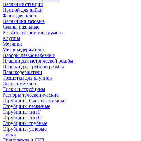
Паяльные станции
Припой для пайки
Флюс для пайки
Паяльники газовые
Лампы паяльные
Резьбонарезной инструмент
Клуппы
Метчики
Метчикодержатели
Наборы резьбонарезные
Плашки для метрической резьбы
Плашки для трубной резьбы
Плашкодержатели
Трещотки для клуппов
Сверла-метчики
Тиски и струбцины
Распоры телескопические
Струбцины быстрозажимные
Струбцины ременные
Струбцины тип F
Струбцины тип G
Струбцины трубные
Струбцины угловые
Тиски
Спецодежда и СИЗ