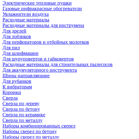
Электрические тепловые пушки
Газовые инфракрасные обогреватели
Увлажнители воздуха
Расходные материалы
Расходные материалы для инструмена
Для дрелей
Для лобзиков
Для перфораторов и отбойных молотков
Для пил
Для шлифмашин
Для шуруповертов и гайковертов
Расходные материалы для строительных пылесосов
Для аккумуляторного инструмента
Шины направляющие
Для рубанков
К вибраторам
Коронки
Сверла
Сверла по дереву
Сверла по бетону
Сверла по керамике
Сверла по металлу
Наборы комбинированных сверел
Наборы сверел по бетону
Наборы сверел по металлу