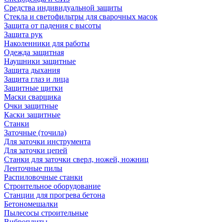
Средства индивидуальной защиты
Стекла и светофильтры для сварочных масок
Защита от падения с высоты
Защита рук
Наколенники для работы
Одежда защитная
Наушники защитные
Защита дыхания
Защита глаз и лица
Защитные щитки
Маски сварщика
Очки защитные
Каски защитные
Станки
Заточные (точила)
Для заточки инструмента
Для заточки цепей
Станки для заточки сверл, ножей, ножниц
Ленточные пилы
Распиловочные станки
Строительное оборудование
Станции для прогрева бетона
Бетономешалки
Пылесосы строительные
Виброплиты