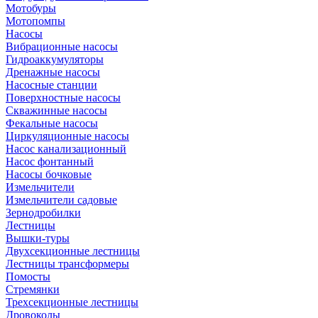
Мотобуры
Мотопомпы
Насосы
Вибрационные насосы
Гидроаккумуляторы
Дренажные насосы
Насосные станции
Поверхностные насосы
Скважинные насосы
Фекальные насосы
Циркуляционные насосы
Насос канализационный
Насос фонтанный
Насосы бочковые
Измельчители
Измельчители садовые
Зернодробилки
Лестницы
Вышки-туры
Двухсекционные лестницы
Лестницы трансформеры
Помосты
Стремянки
Трехсекционные лестницы
Дровоколы