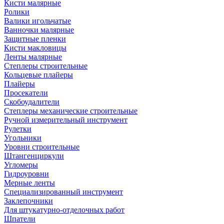
Кисти малярные
Ролики
Валики игольчатые
Ванночки малярные
Защитные пленки
Кисти макловицы
Ленты малярные
Степлеры строительные
Кольцевые плайеры
Плайеры
Просекатели
Скобоудалители
Степлеры механические строительные
Ручной измерительный инструмент
Рулетки
Угольники
Уровни строительные
Штангенциркули
Угломеры
Гидроуровни
Мерные ленты
Специализированный инструмент
Заклепочники
Для штукатурно-отделочных работ
Шпатели