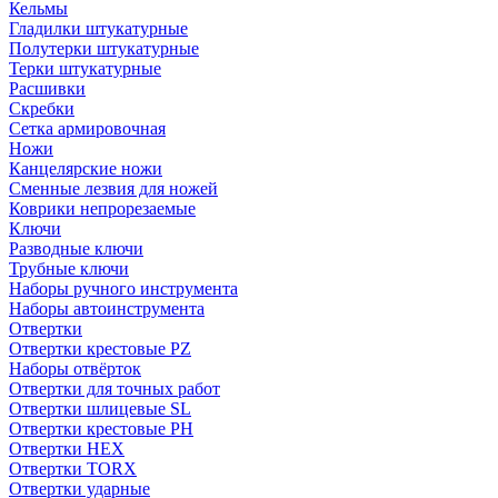
Кельмы
Гладилки штукатурные
Полутерки штукатурные
Терки штукатурные
Расшивки
Скребки
Сетка армировочная
Ножи
Канцелярские ножи
Сменные лезвия для ножей
Коврики непрорезаемые
Ключи
Разводные ключи
Трубные ключи
Наборы ручного инструмента
Наборы автоинструмента
Отвертки
Отвертки крестовые PZ
Наборы отвёрток
Отвертки для точных работ
Отвертки шлицевые SL
Отвертки крестовые PH
Отвертки HEX
Отвертки TORX
Отвертки ударные