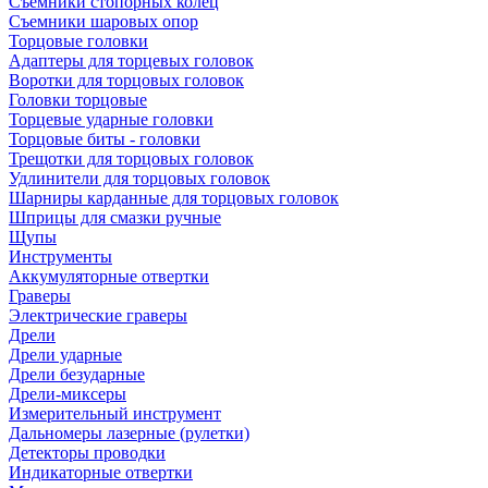
Съемники стопорных колец
Съемники шаровых опор
Торцовые головки
Адаптеры для торцевых головок
Воротки для торцовых головок
Головки торцовые
Торцевые ударные головки
Торцовые биты - головки
Трещотки для торцовых головок
Удлинители для торцовых головок
Шарниры карданные для торцовых головок
Шприцы для смазки ручные
Щупы
Инструменты
Аккумуляторные отвертки
Граверы
Электрические граверы
Дрели
Дрели ударные
Дрели безударные
Дрели-миксеры
Измерительный инструмент
Дальномеры лазерные (рулетки)
Детекторы проводки
Индикаторные отвертки