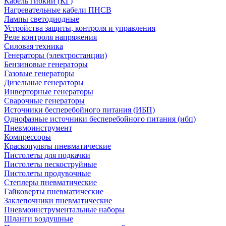
Кабель гибкий (КГ)
Нагревательные кабели ПНСВ
Лампы светодиодные
Устройства защиты, контроля и управления
Реле контроля напряжения
Силовая техника
Генераторы (электростанции)
Бензиновые генераторы
Газовые генераторы
Дизельные генераторы
Инверторные генераторы
Сварочные генераторы
Источники бесперебойного питания (ИБП)
Однофазные источники бесперебойного питания (ибп)
Пневмоинструмент
Компрессоры
Краскопульты пневматические
Пистолеты для подкачки
Пистолеты пескоструйные
Пистолеты продувочные
Степлеры пневматические
Гайковерты пневматические
Заклепочники пневматические
Пневмоинструментальные наборы
Шланги воздушные