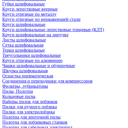
Губки шлифовальные
Круги лепестковые веерные
Круги отрезные по металлу
Круги отрезные по нержавеющей стали
Круги шлифовальные
Круги шлифовальные лепестковые торцевые (КЛТ)
Круги шлифовальные на липучке
Листы шлифовальные
Сетка шлифовальная
Терки шлифовальные
Треугольники шлифовальные
Круги отрезные по алюминию
Чашки шлифовальные и обдирочные
Шкурка шлифовальная
Оснастка пневматическая
Соединения и переходники для компрессоров
Фильтры, лубрикаторы
Пилы, Полотна
Кольцевые пилы
Наборы пилок для лобзиков
Пилки для ручного лобзика
Пилки для электролобзика
Полотна для ленточной пилы
Полотна для лобзиковых станков
Полотна для сабельных электропил