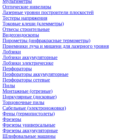
Мультиметры
Оптические нивелиры
Лазерные уровни построители плоскостей
Тестеры напряжения
Токовые клещи (клемметры)
Отвесы строительные
Видеоэндоскопы
Пирометры (инфракрасные термометры)
Приемники луча и мишени для лазерного уровня
Лобзики
Лобзики аккумуляторные
Лобзики электричесике
Перфораторы
Перфораторы аккумуляторные
Перфораторы сетевые
Пилы
Монтажные (отрезные)
Циркулярные (дисковые)
Торцовочные пилы
Сабельные (электроножовки)
Фены (термопистолеты)
Фрезеры
Фрезеры универсальные
Фрезеры аккумуляторные
Шлифовальные машины