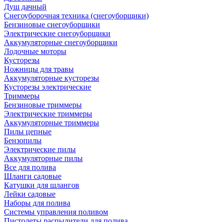
Душ дачный
Снегоуборочная техника (снегоуборщики)
Бензиновые снегоуборщики
Электрические снегоуборщики
Аккумуляторные снегоуборщики
Лодочные моторы
Кусторезы
Ножницы для травы
Аккумуляторные кусторезы
Кусторезы электрические
Триммеры
Бензиновые триммеры
Электрические триммеры
Аккумуляторные триммеры
Пилы цепные
Бензопилы
Электрические пилы
Аккумуляторные пилы
Все для полива
Шланги садовые
Катушки для шлангов
Лейки садовые
Наборы для полива
Системы управления поливом
Пистолеты распылители для полива