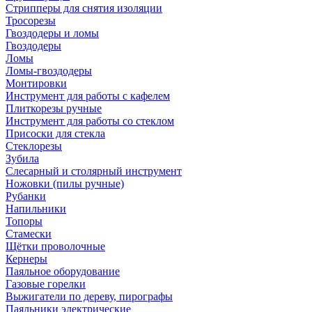
Стрипперы для снятия изоляции
Тросорезы
Гвоздодеры и ломы
Гвоздодеры
Ломы
Ломы-гвоздодеры
Монтировки
Инструмент для работы с кафелем
Плиткорезы ручные
Инструмент для работы со стеклом
Присоски для стекла
Стеклорезы
Зубила
Слесарный и столярный инструмент
Ножовки (пилы ручные)
Рубанки
Напильники
Топоры
Стамески
Щётки проволочные
Кернеры
Паяльное оборудование
Газовые горелки
Выжигатели по дереву, пирографы
Паяльники электрические