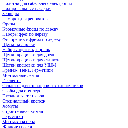
Полотна для сабельных электропил
Полировальные насадки
Зенкеры
Насадки для реноватора
Фрезы
Кромочные фрезы по дереву
Наборы фрез по дереву
Фигирейные фрезы по дереву
Щетки крацовки
Наборы щеток крацовок
Щетки крацовки для дрели
Щетки крацовки для станков
Щетки крацовки для УШМ
Крепеж, Пена, Герметики
Монтажные ленты
Изолента
Оснастка для степлеров и заклепочников
Скобы для степлеров
Гвозди для степлеров
Специальный крепеж
Хомуты
Строительная химия
Герметики
Монтажная пена
Жидкие гвозди