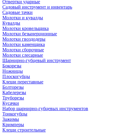
Отвертки ударные
Садовый инструмент и инвентарь
Садовые тачки
Молотки и кувалды
Кувалды
Молотки кровельщика
Молотки безынерционные
Молотки гвоздодеры
Молотки каменщика
Молотки сборочные
Молотки слесарные
Шарнирно-губцевый инструмент
Бокорезы
Ножницы
Плоскогубцы
Клещи переставные
Болторезы
Кабелерезы
Труборезы
Кусачки
Набор шарнирно-губцевых инструментов
Тонкогубцы
Зажимы
Кримперы
Клещи строительные