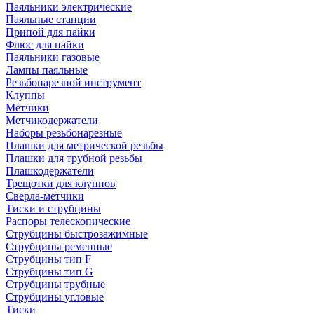
Паяльники электрические
Паяльные станции
Припой для пайки
Флюс для пайки
Паяльники газовые
Лампы паяльные
Резьбонарезной инструмент
Клуппы
Метчики
Метчикодержатели
Наборы резьбонарезные
Плашки для метрической резьбы
Плашки для трубной резьбы
Плашкодержатели
Трещотки для клуппов
Сверла-метчики
Тиски и струбцины
Распоры телескопические
Струбцины быстрозажимные
Струбцины ременные
Струбцины тип F
Струбцины тип G
Струбцины трубные
Струбцины угловые
Тиски