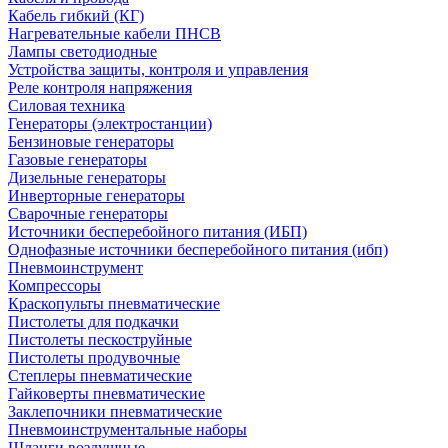
Кабель гибкий (КГ)
Нагревательные кабели ПНСВ
Лампы светодиодные
Устройства защиты, контроля и управления
Реле контроля напряжения
Силовая техника
Генераторы (электростанции)
Бензиновые генераторы
Газовые генераторы
Дизельные генераторы
Инверторные генераторы
Сварочные генераторы
Источники бесперебойного питания (ИБП)
Однофазные источники бесперебойного питания (ибп)
Пневмоинструмент
Компрессоры
Краскопульты пневматические
Пистолеты для подкачки
Пистолеты пескоструйные
Пистолеты продувочные
Степлеры пневматические
Гайковерты пневматические
Заклепочники пневматические
Пневмоинструментальные наборы
Шланги воздушные