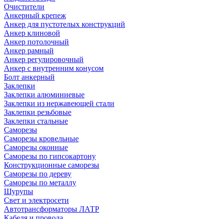
Очистители
Анкерный крепеж
Анкер для пустотелых конструкций
Анкер клиновой
Анкер потолочный
Анкер рамный
Анкер регулировочный
Анкер с внутренним конусом
Болт анкерный
Заклепки
Заклепки алюминиевые
Заклепки из нержавеющей стали
Заклепки резьбовые
Заклепки стальные
Саморезы
Саморезы кровельные
Саморезы оконные
Саморезы по гипсокартону
Конструкционные саморезы
Саморезы по дереву
Саморезы по металлу
Шурупы
Свет и электросети
Автотрансформаторы ЛАТР
Кабеля и провода