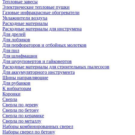
Тепловые завесы
Электрические тепловые пушки
Газовые инфракрасные обогреватели
Увлажнители воздуха
Расходные материалы
Расходные материалы для инструмена
Для дрелей
Для лобзиков
Для перфораторов и отбойных молотков
Для пил
Для шлифмашин
Для шуруповертов и гайковертов
Расходные материалы для строительных пылесосов
Для аккумуляторного инструмента
Шины направляющие
Для рубанков
К вибраторам
Коронки
Сверла
Сверла по дереву
Сверла по бетону
Сверла по керамике
Сверла по металлу
Наборы комбинированных сверел
Наборы сверел по бетону