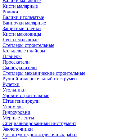
Валики малярные
Кисти малярные
Ролики
Валики игольчатые
Ванночки малярные
Защитные пленки
Кисти макловицы
Ленты малярные
Степлеры строительные
Кольцевые плайеры
Плайеры
Просекатели
Скобоудалители
Степлеры механические строительные
Ручной измерительный инструмент
Рулетки
Угольники
Уровни строительные
Штангенциркули
Угломеры
Гидроуровни
Мерные ленты
Специализированный инструмент
Заклепочники
Для штукатурно-отделочных работ