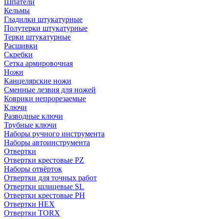
Шпатели
Кельмы
Гладилки штукатурные
Полутерки штукатурные
Терки штукатурные
Расшивки
Скребки
Сетка армировочная
Ножи
Канцелярские ножи
Сменные лезвия для ножей
Коврики непрорезаемые
Ключи
Разводные ключи
Трубные ключи
Наборы ручного инструмента
Наборы автоинструмента
Отвертки
Отвертки крестовые PZ
Наборы отвёрток
Отвертки для точных работ
Отвертки шлицевые SL
Отвертки крестовые PH
Отвертки HEX
Отвертки TORX