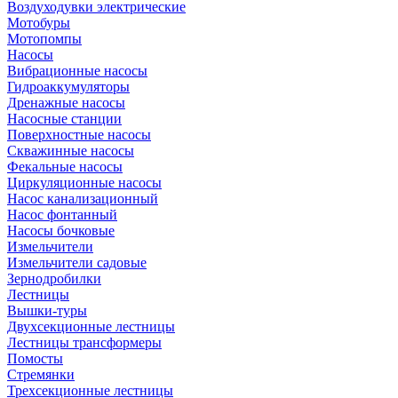
Воздуходувки электрические
Мотобуры
Мотопомпы
Насосы
Вибрационные насосы
Гидроаккумуляторы
Дренажные насосы
Насосные станции
Поверхностные насосы
Скважинные насосы
Фекальные насосы
Циркуляционные насосы
Насос канализационный
Насос фонтанный
Насосы бочковые
Измельчители
Измельчители садовые
Зернодробилки
Лестницы
Вышки-туры
Двухсекционные лестницы
Лестницы трансформеры
Помосты
Стремянки
Трехсекционные лестницы