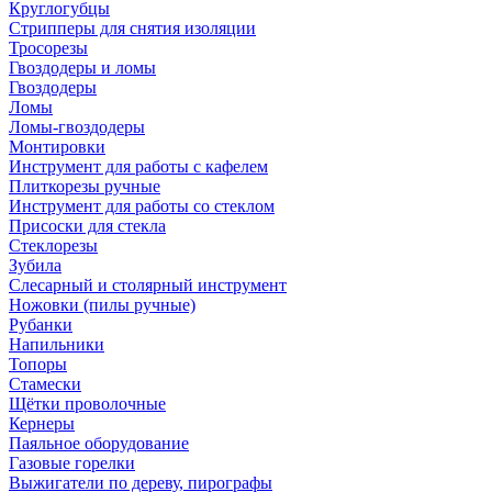
Круглогубцы
Стрипперы для снятия изоляции
Тросорезы
Гвоздодеры и ломы
Гвоздодеры
Ломы
Ломы-гвоздодеры
Монтировки
Инструмент для работы с кафелем
Плиткорезы ручные
Инструмент для работы со стеклом
Присоски для стекла
Стеклорезы
Зубила
Слесарный и столярный инструмент
Ножовки (пилы ручные)
Рубанки
Напильники
Топоры
Стамески
Щётки проволочные
Кернеры
Паяльное оборудование
Газовые горелки
Выжигатели по дереву, пирографы