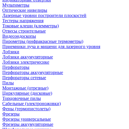
Мультиметры
Оптические нивелиры
Лазерные уровни построители плоскостей
Тестеры напряжения
Токовые клещи (клемметры)
Отвесы строительные
Видеоэндоскопы
Пирометры (инфракрасные термометры)
Приемники луча и мишени для лазерного уровня
Лобзики
Лобзики аккумуляторные
Лобзики электричесике
Перфораторы
Перфораторы аккумуляторные
Перфораторы сетевые
Пилы
Монтажные (отрезные)
Циркулярные (дисковые)
Торцовочные пилы
Сабельные (электроножовки)
Фены (термопистолеты)
Фрезеры
Фрезеры универсальные
Фрезеры аккумуляторные