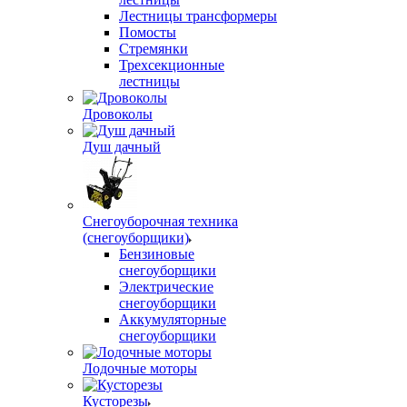
Лестницы трансформеры
Помосты
Стремянки
Трехсекционные
лестницы
Дровоколы
Душ дачный
Снегоуборочная техника
(снегоуборщики)
Бензиновые
снегоуборщики
Электрические
снегоуборщики
Аккумуляторные
снегоуборщики
Лодочные моторы
Кусторезы