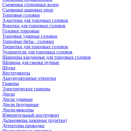
Съемники стопорных колец
Съемники шаровых опор
Торцовые головки
Адаптеры для торцевых головок
Воротки для торцовых головок
Головки торцовые
Торцевые ударные головки
Торцовые биты - головки
Трещотки для торцовых головок
Удлинители для торцовых головок
Шарниры карданные для торцовых головок
Шприцы для смазки ручные
Щупы
Инструменты
Аккумуляторные отвертки
Граверы
Электрические граверы
Дрели
Дрели ударные
Дрели безударные
Дрели-миксеры
Измерительный инструмент
Дальномеры лазерные (рулетки)
Детекторы проводки
Индикаторные отвертки