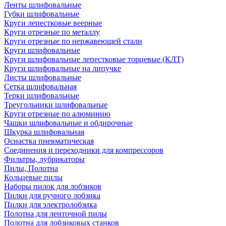
Ленты шлифовальные
Губки шлифовальные
Круги лепестковые веерные
Круги отрезные по металлу
Круги отрезные по нержавеющей стали
Круги шлифовальные
Круги шлифовальные лепестковые торцевые (КЛТ)
Круги шлифовальные на липучке
Листы шлифовальные
Сетка шлифовальная
Терки шлифовальные
Треугольники шлифовальные
Круги отрезные по алюминию
Чашки шлифовальные и обдирочные
Шкурка шлифовальная
Оснастка пневматическая
Соединения и переходники для компрессоров
Фильтры, лубрикаторы
Пилы, Полотна
Кольцевые пилы
Наборы пилок для лобзиков
Пилки для ручного лобзика
Пилки для электролобзика
Полотна для ленточной пилы
Полотна для лобзиковых станков