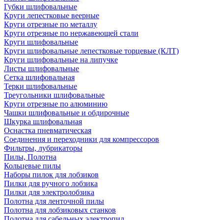
Губки шлифовальные
Круги лепестковые веерные
Круги отрезные по металлу
Круги отрезные по нержавеющей стали
Круги шлифовальные
Круги шлифовальные лепестковые торцевые (КЛТ)
Круги шлифовальные на липучке
Листы шлифовальные
Сетка шлифовальная
Терки шлифовальные
Треугольники шлифовальные
Круги отрезные по алюминию
Чашки шлифовальные и обдирочные
Шкурка шлифовальная
Оснастка пневматическая
Соединения и переходники для компрессоров
Фильтры, лубрикаторы
Пилы, Полотна
Кольцевые пилы
Наборы пилок для лобзиков
Пилки для ручного лобзика
Пилки для электролобзика
Полотна для ленточной пилы
Полотна для лобзиковых станков
Полотна для сабельных электропил