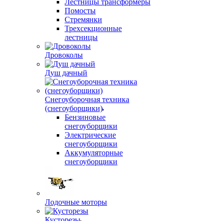
Лестницы трансформеры
Помосты
Стремянки
Трехсекционные
лестницы
Дровоколы
Душ дачный
Снегоуборочная техника
(снегоуборщики)
Бензиновые
снегоуборщики
Электрические
снегоуборщики
Аккумуляторные
снегоуборщики
Лодочные моторы
Кусторезы