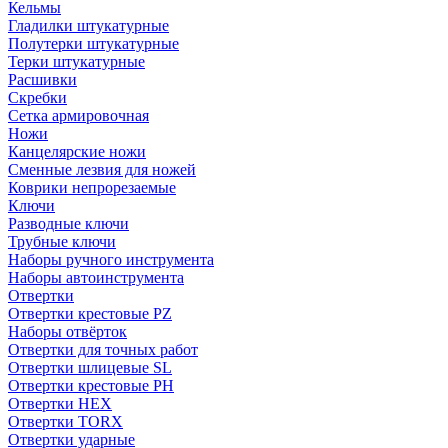
Кельмы
Гладилки штукатурные
Полутерки штукатурные
Терки штукатурные
Расшивки
Скребки
Сетка армировочная
Ножи
Канцелярские ножи
Сменные лезвия для ножей
Коврики непрорезаемые
Ключи
Разводные ключи
Трубные ключи
Наборы ручного инструмента
Наборы автоинструмента
Отвертки
Отвертки крестовые PZ
Наборы отвёрток
Отвертки для точных работ
Отвертки шлицевые SL
Отвертки крестовые PH
Отвертки HEX
Отвертки TORX
Отвертки ударные