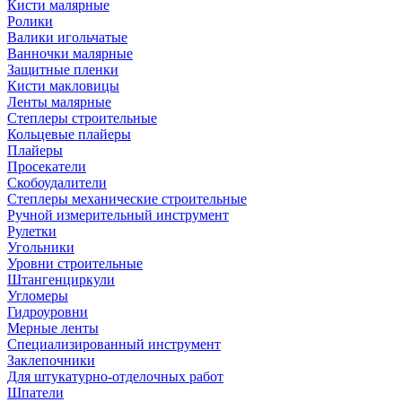
Кисти малярные
Ролики
Валики игольчатые
Ванночки малярные
Защитные пленки
Кисти макловицы
Ленты малярные
Степлеры строительные
Кольцевые плайеры
Плайеры
Просекатели
Скобоудалители
Степлеры механические строительные
Ручной измерительный инструмент
Рулетки
Угольники
Уровни строительные
Штангенциркули
Угломеры
Гидроуровни
Мерные ленты
Специализированный инструмент
Заклепочники
Для штукатурно-отделочных работ
Шпатели