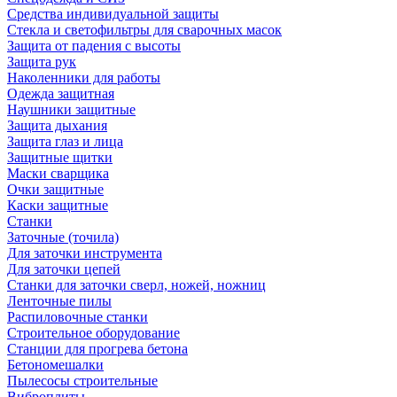
Средства индивидуальной защиты
Стекла и светофильтры для сварочных масок
Защита от падения с высоты
Защита рук
Наколенники для работы
Одежда защитная
Наушники защитные
Защита дыхания
Защита глаз и лица
Защитные щитки
Маски сварщика
Очки защитные
Каски защитные
Станки
Заточные (точила)
Для заточки инструмента
Для заточки цепей
Станки для заточки сверл, ножей, ножниц
Ленточные пилы
Распиловочные станки
Строительное оборудование
Станции для прогрева бетона
Бетономешалки
Пылесосы строительные
Виброплиты