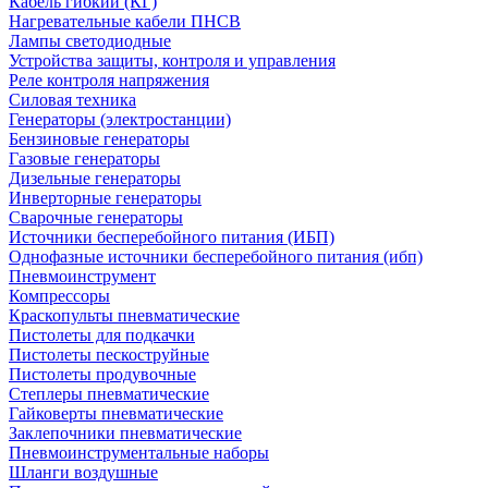
Кабель гибкий (КГ)
Нагревательные кабели ПНСВ
Лампы светодиодные
Устройства защиты, контроля и управления
Реле контроля напряжения
Силовая техника
Генераторы (электростанции)
Бензиновые генераторы
Газовые генераторы
Дизельные генераторы
Инверторные генераторы
Сварочные генераторы
Источники бесперебойного питания (ИБП)
Однофазные источники бесперебойного питания (ибп)
Пневмоинструмент
Компрессоры
Краскопульты пневматические
Пистолеты для подкачки
Пистолеты пескоструйные
Пистолеты продувочные
Степлеры пневматические
Гайковерты пневматические
Заклепочники пневматические
Пневмоинструментальные наборы
Шланги воздушные