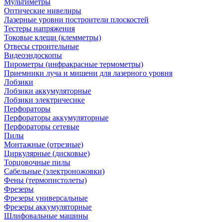
Мультиметры
Оптические нивелиры
Лазерные уровни построители плоскостей
Тестеры напряжения
Токовые клещи (клемметры)
Отвесы строительные
Видеоэндоскопы
Пирометры (инфракрасные термометры)
Приемники луча и мишени для лазерного уровня
Лобзики
Лобзики аккумуляторные
Лобзики электричесике
Перфораторы
Перфораторы аккумуляторные
Перфораторы сетевые
Пилы
Монтажные (отрезные)
Циркулярные (дисковые)
Торцовочные пилы
Сабельные (электроножовки)
Фены (термопистолеты)
Фрезеры
Фрезеры универсальные
Фрезеры аккумуляторные
Шлифовальные машины