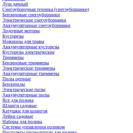
Душ дачный
Снегоуборочная техника (снегоуборщики)
Бензиновые снегоуборщики
Электрические снегоуборщики
Аккумуляторные снегоуборщики
Лодочные моторы
Кусторезы
Ножницы для травы
Аккумуляторные кусторезы
Кусторезы электрические
Триммеры
Бензиновые триммеры
Электрические триммеры
Аккумуляторные триммеры
Пилы цепные
Бензопилы
Электрические пилы
Аккумуляторные пилы
Все для полива
Шланги садовые
Катушки для шлангов
Лейки садовые
Наборы для полива
Системы управления поливом
Пистолеты распылители для полива