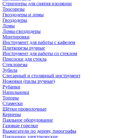
Стрипперы для снятия изоляции
Тросорезы
Гвоздодеры и ломы
Гвоздодеры
Ломы
Ломы-гвоздодеры
Монтировки
Инструмент для работы с кафелем
Плиткорезы ручные
Инструмент для работы со стеклом
Присоски для стекла
Стеклорезы
Зубила
Слесарный и столярный инструмент
Ножовки (пилы ручные)
Рубанки
Напильники
Топоры
Стамески
Щётки проволочные
Кернеры
Паяльное оборудование
Газовые горелки
Выжигатели по дереву, пирографы
Паяльники электрические