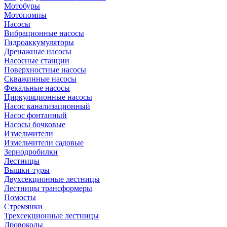
Мотобуры
Мотопомпы
Насосы
Вибрационные насосы
Гидроаккумуляторы
Дренажные насосы
Насосные станции
Поверхностные насосы
Скважинные насосы
Фекальные насосы
Циркуляционные насосы
Насос канализационный
Насос фонтанный
Насосы бочковые
Измельчители
Измельчители садовые
Зернодробилки
Лестницы
Вышки-туры
Двухсекционные лестницы
Лестницы трансформеры
Помосты
Стремянки
Трехсекционные лестницы
Дровоколы