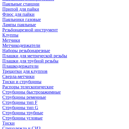
Паяльные станции
Припой для пайки
Флюс для пайки
Паяльники газовые
Лампы паяльные
Резьбонарезной инструмент
Клуппы
Метчики
Метчикодержатели
Наборы резьбонарезные
Плашки для метрической резьбы
Плашки для трубной резьбы
Плашкодержатели
Трещотки для клуппов
Сверла-метчики
Тиски и струбцины
Распоры телескопические
Струбцины быстрозажимные
Струбцины ременные
Струбцины тип F
Струбцины тип G
Струбцины трубные
Струбцины угловые
Тиски
Спецодежда и СИЗ