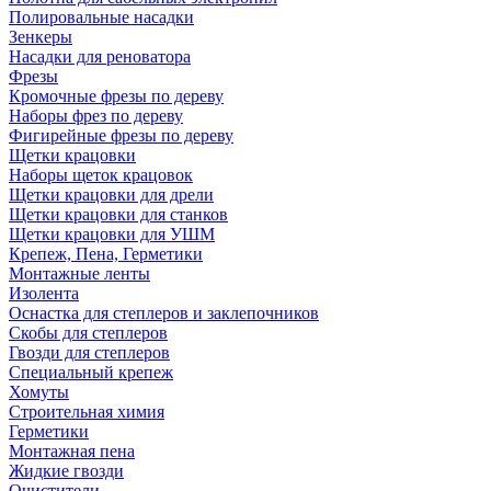
Полировальные насадки
Зенкеры
Насадки для реноватора
Фрезы
Кромочные фрезы по дереву
Наборы фрез по дереву
Фигирейные фрезы по дереву
Щетки крацовки
Наборы щеток крацовок
Щетки крацовки для дрели
Щетки крацовки для станков
Щетки крацовки для УШМ
Крепеж, Пена, Герметики
Монтажные ленты
Изолента
Оснастка для степлеров и заклепочников
Скобы для степлеров
Гвозди для степлеров
Специальный крепеж
Хомуты
Строительная химия
Герметики
Монтажная пена
Жидкие гвозди
Очистители