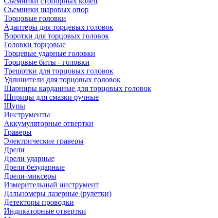
Съемники стопорных колец
Съемники шаровых опор
Торцовые головки
Адаптеры для торцевых головок
Воротки для торцовых головок
Головки торцовые
Торцевые ударные головки
Торцовые биты - головки
Трещотки для торцовых головок
Удлинители для торцовых головок
Шарниры карданные для торцовых головок
Шприцы для смазки ручные
Щупы
Инструменты
Аккумуляторные отвертки
Граверы
Электрические граверы
Дрели
Дрели ударные
Дрели безударные
Дрели-миксеры
Измерительный инструмент
Дальномеры лазерные (рулетки)
Детекторы проводки
Индикаторные отвертки