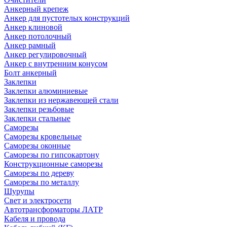
Анкерный крепеж
Анкер для пустотелых конструкций
Анкер клиновой
Анкер потолочный
Анкер рамный
Анкер регулировочный
Анкер с внутренним конусом
Болт анкерный
Заклепки
Заклепки алюминиевые
Заклепки из нержавеющей стали
Заклепки резьбовые
Заклепки стальные
Саморезы
Саморезы кровельные
Саморезы оконные
Саморезы по гипсокартону
Конструкционные саморезы
Саморезы по дереву
Саморезы по металлу
Шурупы
Свет и электросети
Автотрансформаторы ЛАТР
Кабеля и провода