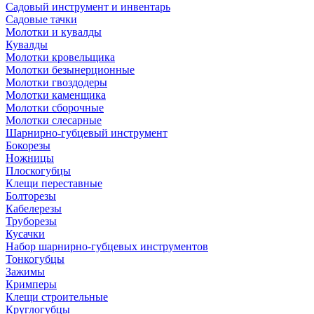
Садовый инструмент и инвентарь
Садовые тачки
Молотки и кувалды
Кувалды
Молотки кровельщика
Молотки безынерционные
Молотки гвоздодеры
Молотки каменщика
Молотки сборочные
Молотки слесарные
Шарнирно-губцевый инструмент
Бокорезы
Ножницы
Плоскогубцы
Клещи переставные
Болторезы
Кабелерезы
Труборезы
Кусачки
Набор шарнирно-губцевых инструментов
Тонкогубцы
Зажимы
Кримперы
Клещи строительные
Круглогубцы