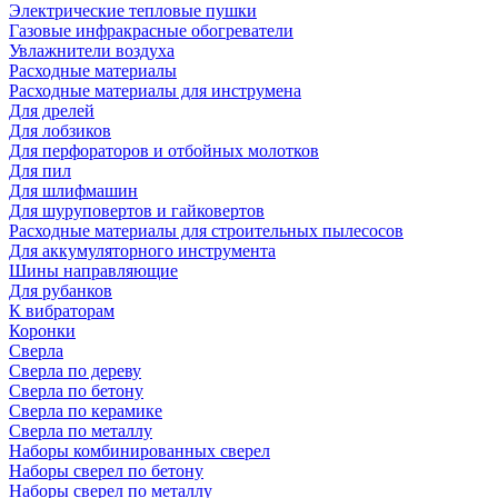
Электрические тепловые пушки
Газовые инфракрасные обогреватели
Увлажнители воздуха
Расходные материалы
Расходные материалы для инструмена
Для дрелей
Для лобзиков
Для перфораторов и отбойных молотков
Для пил
Для шлифмашин
Для шуруповертов и гайковертов
Расходные материалы для строительных пылесосов
Для аккумуляторного инструмента
Шины направляющие
Для рубанков
К вибраторам
Коронки
Сверла
Сверла по дереву
Сверла по бетону
Сверла по керамике
Сверла по металлу
Наборы комбинированных сверел
Наборы сверел по бетону
Наборы сверел по металлу