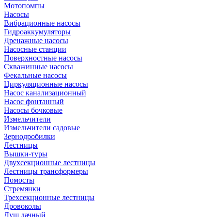
Мотопомпы
Насосы
Вибрационные насосы
Гидроаккумуляторы
Дренажные насосы
Насосные станции
Поверхностные насосы
Скважинные насосы
Фекальные насосы
Циркуляционные насосы
Насос канализационный
Насос фонтанный
Насосы бочковые
Измельчители
Измельчители садовые
Зернодробилки
Лестницы
Вышки-туры
Двухсекционные лестницы
Лестницы трансформеры
Помосты
Стремянки
Трехсекционные лестницы
Дровоколы
Душ дачный