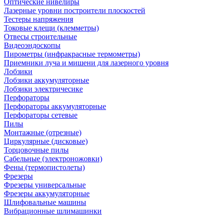
Оптические нивелиры
Лазерные уровни построители плоскостей
Тестеры напряжения
Токовые клещи (клемметры)
Отвесы строительные
Видеоэндоскопы
Пирометры (инфракрасные термометры)
Приемники луча и мишени для лазерного уровня
Лобзики
Лобзики аккумуляторные
Лобзики электричесике
Перфораторы
Перфораторы аккумуляторные
Перфораторы сетевые
Пилы
Монтажные (отрезные)
Циркулярные (дисковые)
Торцовочные пилы
Сабельные (электроножовки)
Фены (термопистолеты)
Фрезеры
Фрезеры универсальные
Фрезеры аккумуляторные
Шлифовальные машины
Вибрационные шлимашинки