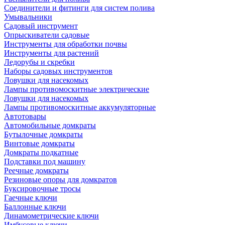
Соединители и фитинги для систем полива
Умывальники
Садовый инструмент
Опрыскиватели садовые
Инструменты для обработки почвы
Инструменты для растений
Ледорубы и скребки
Наборы садовых инструментов
Ловушки для насекомых
Лампы противомоскитные электрические
Ловушки для насекомых
Лампы противомоскитные аккумуляторные
Автотовары
Автомобильные домкраты
Бутылочные домкраты
Винтовые домкраты
Домкраты подкатные
Подставки под машину
Реечные домкраты
Резиновые опоры для домкратов
Буксировочные тросы
Гаечные ключи
Баллонные ключи
Динамометрические ключи
Имбусовые ключи