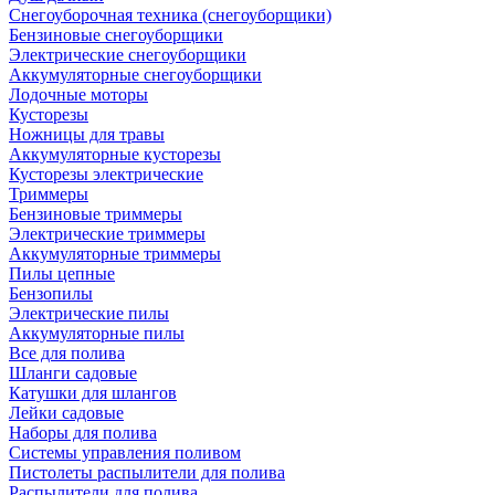
Снегоуборочная техника (снегоуборщики)
Бензиновые снегоуборщики
Электрические снегоуборщики
Аккумуляторные снегоуборщики
Лодочные моторы
Кусторезы
Ножницы для травы
Аккумуляторные кусторезы
Кусторезы электрические
Триммеры
Бензиновые триммеры
Электрические триммеры
Аккумуляторные триммеры
Пилы цепные
Бензопилы
Электрические пилы
Аккумуляторные пилы
Все для полива
Шланги садовые
Катушки для шлангов
Лейки садовые
Наборы для полива
Системы управления поливом
Пистолеты распылители для полива
Распылители для полива