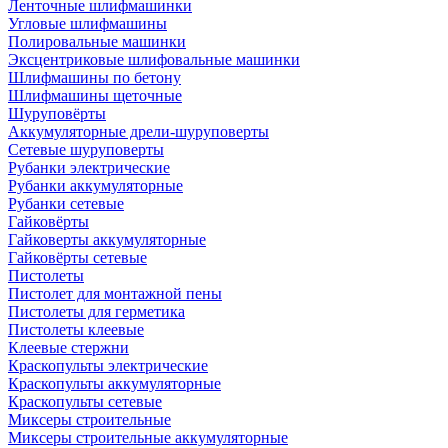
Ленточные шлифмашинки
Угловые шлифмашины
Полировальные машинки
Эксцентриковые шлифовальные машинки
Шлифмашины по бетону
Шлифмашины щеточные
Шуруповёрты
Аккумуляторные дрели-шуруповерты
Сетевые шуруповерты
Рубанки электрические
Рубанки аккумуляторные
Рубанки сетевые
Гайковёрты
Гайковерты аккумуляторные
Гайковёрты сетевые
Пистолеты
Пистолет для монтажной пены
Пистолеты для герметика
Пистолеты клеевые
Клеевые стержни
Краскопульты электрические
Краскопульты аккумуляторные
Краскопульты сетевые
Миксеры строительные
Миксеры строительные аккумуляторные