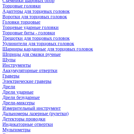
Съемники шаровых опор
Торцовые головки
Адаптеры для торцевых головок
Воротки для торцовых головок
Головки торцовые
Торцевые ударные головки
Торцовые биты - головки
Трещотки для торцовых головок
Удлинители для торцовых головок
Шарниры карданные для торцовых головок
Шприцы для смазки ручные
Щупы
Инструменты
Аккумуляторные отвертки
Граверы
Электрические граверы
Дрели
Дрели ударные
Дрели безударные
Дрели-миксеры
Измерительный инструмент
Дальномеры лазерные (рулетки)
Детекторы проводки
Индикаторные отвертки
Мультиметры