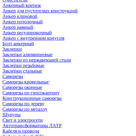
Анкерный крепеж
Анкер для пустотелых конструкций
Анкер клиновой
Анкер потолочный
Анкер рамный
Анкер регулировочный
Анкер с внутренним конусом
Болт анкерный
Заклепки
Заклепки алюминиевые
Заклепки из нержавеющей стали
Заклепки резьбовые
Заклепки стальные
Саморезы
Саморезы кровельные
Саморезы оконные
Саморезы по гипсокартону
Конструкционные саморезы
Саморезы по дереву
Саморезы по металлу
Шурупы
Свет и электросети
Автотрансформаторы ЛАТР
Кабеля и провода