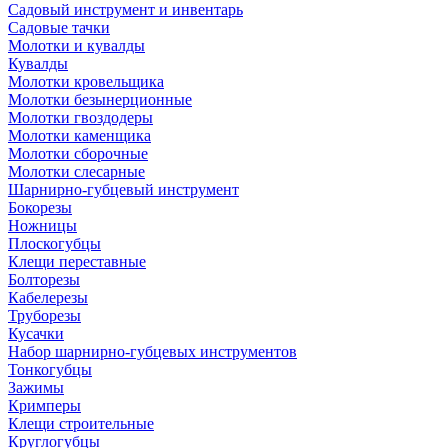
Садовый инструмент и инвентарь
Садовые тачки
Молотки и кувалды
Кувалды
Молотки кровельщика
Молотки безынерционные
Молотки гвоздодеры
Молотки каменщика
Молотки сборочные
Молотки слесарные
Шарнирно-губцевый инструмент
Бокорезы
Ножницы
Плоскогубцы
Клещи переставные
Болторезы
Кабелерезы
Труборезы
Кусачки
Набор шарнирно-губцевых инструментов
Тонкогубцы
Зажимы
Кримперы
Клещи строительные
Круглогубцы