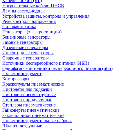
Кабель гибкий (КГ)
Нагревательные кабели ПНСВ
Лампы светодиодные
Устройства защиты, контроля и управления
Реле контроля напряжения
Силовая техника
Генераторы (электростанции)
Бензиновые генераторы
Газовые генераторы
Дизельные генераторы
Инверторные генераторы
Сварочные генераторы
Источники бесперебойного питания (ИБП)
Однофазные источники бесперебойного питания (ибп)
Пневмоинструмент
Компрессоры
Краскопульты пневматические
Пистолеты для подкачки
Пистолеты пескоструйные
Пистолеты продувочные
Степлеры пневматические
Гайковерты пневматические
Заклепочники пневматические
Пневмоинструментальные наборы
Шланги воздушные