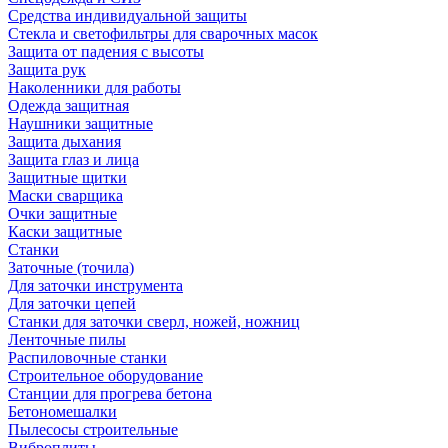
Средства индивидуальной защиты
Стекла и светофильтры для сварочных масок
Защита от падения с высоты
Защита рук
Наколенники для работы
Одежда защитная
Наушники защитные
Защита дыхания
Защита глаз и лица
Защитные щитки
Маски сварщика
Очки защитные
Каски защитные
Станки
Заточные (точила)
Для заточки инструмента
Для заточки цепей
Станки для заточки сверл, ножей, ножниц
Ленточные пилы
Распиловочные станки
Строительное оборудование
Станции для прогрева бетона
Бетономешалки
Пылесосы строительные
Виброплиты