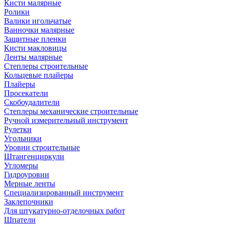
Кисти малярные
Ролики
Валики игольчатые
Ванночки малярные
Защитные пленки
Кисти макловицы
Ленты малярные
Степлеры строительные
Кольцевые плайеры
Плайеры
Просекатели
Скобоудалители
Степлеры механические строительные
Ручной измерительный инструмент
Рулетки
Угольники
Уровни строительные
Штангенциркули
Угломеры
Гидроуровни
Мерные ленты
Специализированный инструмент
Заклепочники
Для штукатурно-отделочных работ
Шпатели