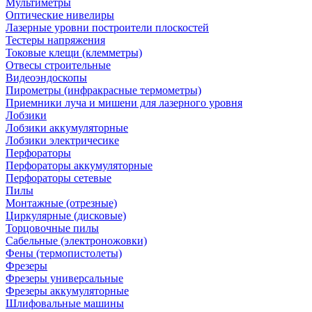
Мультиметры
Оптические нивелиры
Лазерные уровни построители плоскостей
Тестеры напряжения
Токовые клещи (клемметры)
Отвесы строительные
Видеоэндоскопы
Пирометры (инфракрасные термометры)
Приемники луча и мишени для лазерного уровня
Лобзики
Лобзики аккумуляторные
Лобзики электричесике
Перфораторы
Перфораторы аккумуляторные
Перфораторы сетевые
Пилы
Монтажные (отрезные)
Циркулярные (дисковые)
Торцовочные пилы
Сабельные (электроножовки)
Фены (термопистолеты)
Фрезеры
Фрезеры универсальные
Фрезеры аккумуляторные
Шлифовальные машины