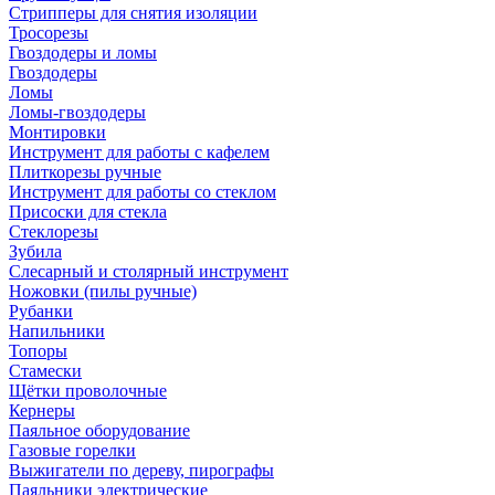
Стрипперы для снятия изоляции
Тросорезы
Гвоздодеры и ломы
Гвоздодеры
Ломы
Ломы-гвоздодеры
Монтировки
Инструмент для работы с кафелем
Плиткорезы ручные
Инструмент для работы со стеклом
Присоски для стекла
Стеклорезы
Зубила
Слесарный и столярный инструмент
Ножовки (пилы ручные)
Рубанки
Напильники
Топоры
Стамески
Щётки проволочные
Кернеры
Паяльное оборудование
Газовые горелки
Выжигатели по дереву, пирографы
Паяльники электрические