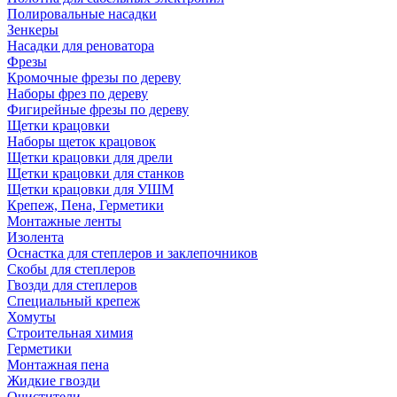
Полировальные насадки
Зенкеры
Насадки для реноватора
Фрезы
Кромочные фрезы по дереву
Наборы фрез по дереву
Фигирейные фрезы по дереву
Щетки крацовки
Наборы щеток крацовок
Щетки крацовки для дрели
Щетки крацовки для станков
Щетки крацовки для УШМ
Крепеж, Пена, Герметики
Монтажные ленты
Изолента
Оснастка для степлеров и заклепочников
Скобы для степлеров
Гвозди для степлеров
Специальный крепеж
Хомуты
Строительная химия
Герметики
Монтажная пена
Жидкие гвозди
Очистители