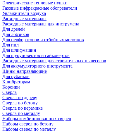
Электрические тепловые пушки
Газовые инфракрасные обогреватели
Увлажнители воздуха
Расходные материалы
Расходные материалы для инструмена
Для дрелей
Для лобзиков
Для перфораторов и отбойных молотков
Для пил
Для шлифмашин
Для шуруповертов и гайковертов
Расходные материалы для строительных пылесосов
Для аккумуляторного инструмента
Шины направляющие
Для рубанков
К вибраторам
Коронки
Сверла
Сверла по дереву
Сверла по бетону
Сверла по керамике
Сверла по металлу
Наборы комбинированных сверел
Наборы сверел по бетону
Наборы сверел по металлу