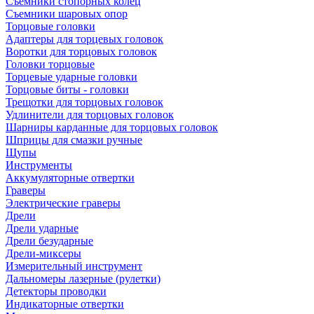
Съемники стопорных колец
Съемники шаровых опор
Торцовые головки
Адаптеры для торцевых головок
Воротки для торцовых головок
Головки торцовые
Торцевые ударные головки
Торцовые биты - головки
Трещотки для торцовых головок
Удлинители для торцовых головок
Шарниры карданные для торцовых головок
Шприцы для смазки ручные
Щупы
Инструменты
Аккумуляторные отвертки
Граверы
Электрические граверы
Дрели
Дрели ударные
Дрели безударные
Дрели-миксеры
Измерительный инструмент
Дальномеры лазерные (рулетки)
Детекторы проводки
Индикаторные отвертки