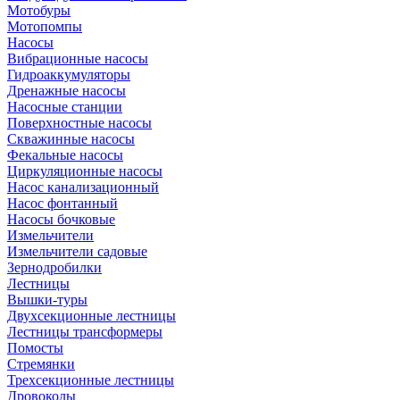
Мотобуры
Мотопомпы
Насосы
Вибрационные насосы
Гидроаккумуляторы
Дренажные насосы
Насосные станции
Поверхностные насосы
Скважинные насосы
Фекальные насосы
Циркуляционные насосы
Насос канализационный
Насос фонтанный
Насосы бочковые
Измельчители
Измельчители садовые
Зернодробилки
Лестницы
Вышки-туры
Двухсекционные лестницы
Лестницы трансформеры
Помосты
Стремянки
Трехсекционные лестницы
Дровоколы