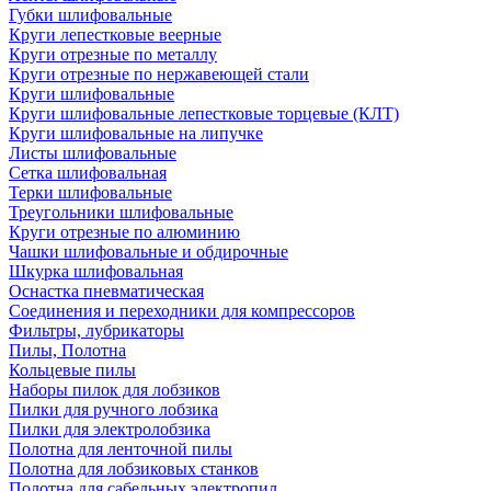
Губки шлифовальные
Круги лепестковые веерные
Круги отрезные по металлу
Круги отрезные по нержавеющей стали
Круги шлифовальные
Круги шлифовальные лепестковые торцевые (КЛТ)
Круги шлифовальные на липучке
Листы шлифовальные
Сетка шлифовальная
Терки шлифовальные
Треугольники шлифовальные
Круги отрезные по алюминию
Чашки шлифовальные и обдирочные
Шкурка шлифовальная
Оснастка пневматическая
Соединения и переходники для компрессоров
Фильтры, лубрикаторы
Пилы, Полотна
Кольцевые пилы
Наборы пилок для лобзиков
Пилки для ручного лобзика
Пилки для электролобзика
Полотна для ленточной пилы
Полотна для лобзиковых станков
Полотна для сабельных электропил