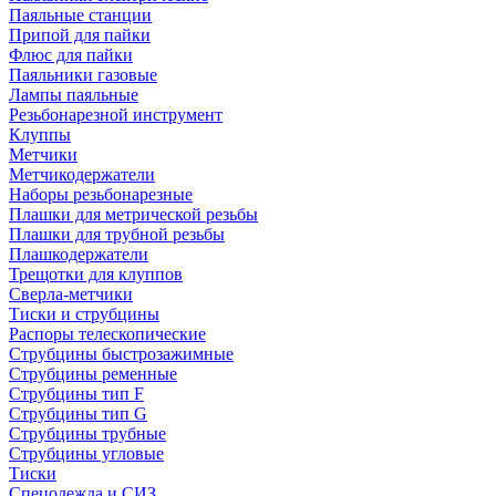
Паяльные станции
Припой для пайки
Флюс для пайки
Паяльники газовые
Лампы паяльные
Резьбонарезной инструмент
Клуппы
Метчики
Метчикодержатели
Наборы резьбонарезные
Плашки для метрической резьбы
Плашки для трубной резьбы
Плашкодержатели
Трещотки для клуппов
Сверла-метчики
Тиски и струбцины
Распоры телескопические
Струбцины быстрозажимные
Струбцины ременные
Струбцины тип F
Струбцины тип G
Струбцины трубные
Струбцины угловые
Тиски
Спецодежда и СИЗ