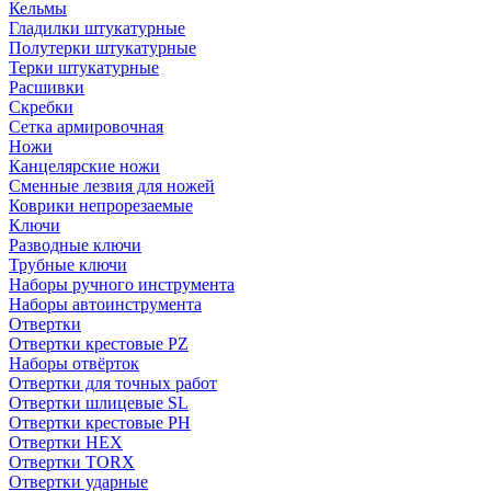
Кельмы
Гладилки штукатурные
Полутерки штукатурные
Терки штукатурные
Расшивки
Скребки
Сетка армировочная
Ножи
Канцелярские ножи
Сменные лезвия для ножей
Коврики непрорезаемые
Ключи
Разводные ключи
Трубные ключи
Наборы ручного инструмента
Наборы автоинструмента
Отвертки
Отвертки крестовые PZ
Наборы отвёрток
Отвертки для точных работ
Отвертки шлицевые SL
Отвертки крестовые PH
Отвертки HEX
Отвертки TORX
Отвертки ударные