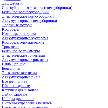
Душ дачный
Снегоуборочная техника (снегоуборщики)
Бензиновые снегоуборщики
Электрические снегоуборщики
Аккумуляторные снегоуборщики
Лодочные моторы
Кусторезы
Ножницы для травы
Аккумуляторные кусторезы
Кусторезы электрические
Триммеры
Бензиновые триммеры
Электрические триммеры
Аккумуляторные триммеры
Пилы цепные
Бензопилы
Электрические пилы
Аккумуляторные пилы
Все для полива
Шланги садовые
Катушки для шлангов
Лейки садовые
Наборы для полива
Системы управления поливом
Пистолеты распылители для полива