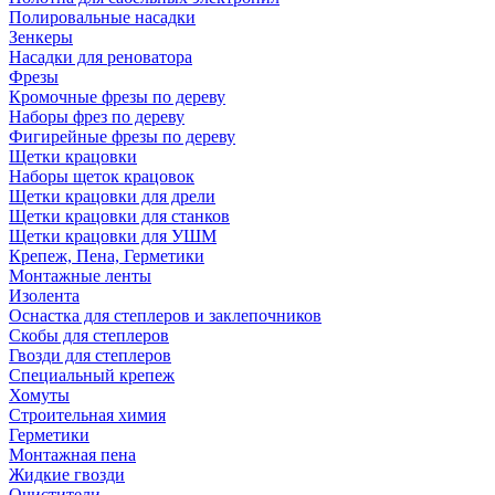
Полировальные насадки
Зенкеры
Насадки для реноватора
Фрезы
Кромочные фрезы по дереву
Наборы фрез по дереву
Фигирейные фрезы по дереву
Щетки крацовки
Наборы щеток крацовок
Щетки крацовки для дрели
Щетки крацовки для станков
Щетки крацовки для УШМ
Крепеж, Пена, Герметики
Монтажные ленты
Изолента
Оснастка для степлеров и заклепочников
Скобы для степлеров
Гвозди для степлеров
Специальный крепеж
Хомуты
Строительная химия
Герметики
Монтажная пена
Жидкие гвозди
Очистители