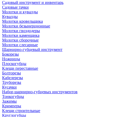
Садовый инструмент и инвентарь
Садовые тачки
Молотки и кувалды
Кувалды
Молотки кровельщика
Молотки безынерционные
Молотки гвоздодеры
Молотки каменщика
Молотки сборочные
Молотки слесарные
Шарнирно-губцевый инструмент
Бокорезы
Ножницы
Плоскогубцы
Клещи переставные
Болторезы
Кабелерезы
Труборезы
Кусачки
Набор шарнирно-губцевых инструментов
Тонкогубцы
Зажимы
Кримперы
Клещи строительные
Круглогубцы