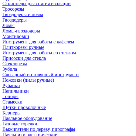
Стрипперы для снятия изоляции
Тросорезы
Гвоздодеры и ломы
Гвоздодеры
Ломы
Ломы-гвоздодеры
Монтировки
Инструмент для работы с кафелем
Плиткорезы ручные
Инструмент для работы со стеклом
Присоски для стекла
Стеклорезы
Зубила
Слесарный и столярный инструмент
Ножовки (пилы ручные)
Рубанки
Напильники
Топоры
Стамески
Щётки проволочные
Кернеры
Паяльное оборудование
Газовые горелки
Выжигатели по дереву, пирографы
Паяльники электрические