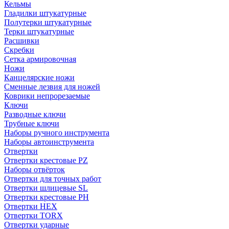
Кельмы
Гладилки штукатурные
Полутерки штукатурные
Терки штукатурные
Расшивки
Скребки
Сетка армировочная
Ножи
Канцелярские ножи
Сменные лезвия для ножей
Коврики непрорезаемые
Ключи
Разводные ключи
Трубные ключи
Наборы ручного инструмента
Наборы автоинструмента
Отвертки
Отвертки крестовые PZ
Наборы отвёрток
Отвертки для точных работ
Отвертки шлицевые SL
Отвертки крестовые PH
Отвертки HEX
Отвертки TORX
Отвертки ударные