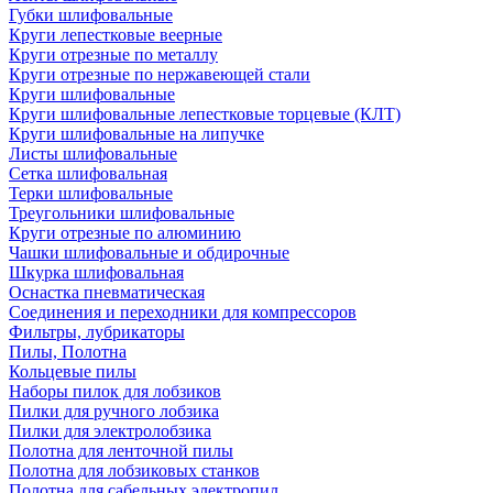
Губки шлифовальные
Круги лепестковые веерные
Круги отрезные по металлу
Круги отрезные по нержавеющей стали
Круги шлифовальные
Круги шлифовальные лепестковые торцевые (КЛТ)
Круги шлифовальные на липучке
Листы шлифовальные
Сетка шлифовальная
Терки шлифовальные
Треугольники шлифовальные
Круги отрезные по алюминию
Чашки шлифовальные и обдирочные
Шкурка шлифовальная
Оснастка пневматическая
Соединения и переходники для компрессоров
Фильтры, лубрикаторы
Пилы, Полотна
Кольцевые пилы
Наборы пилок для лобзиков
Пилки для ручного лобзика
Пилки для электролобзика
Полотна для ленточной пилы
Полотна для лобзиковых станков
Полотна для сабельных электропил