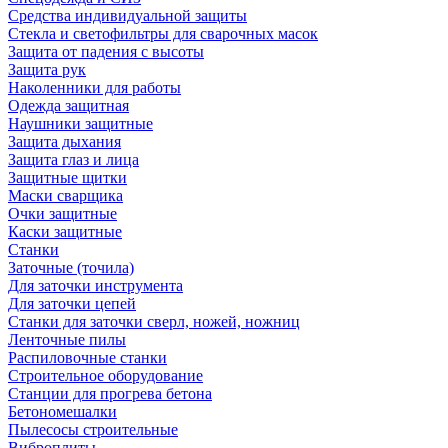
Средства индивидуальной защиты
Стекла и светофильтры для сварочных масок
Защита от падения с высоты
Защита рук
Наколенники для работы
Одежда защитная
Наушники защитные
Защита дыхания
Защита глаз и лица
Защитные щитки
Маски сварщика
Очки защитные
Каски защитные
Станки
Заточные (точила)
Для заточки инструмента
Для заточки цепей
Станки для заточки сверл, ножей, ножниц
Ленточные пилы
Распиловочные станки
Строительное оборудование
Станции для прогрева бетона
Бетономешалки
Пылесосы строительные
Виброплиты