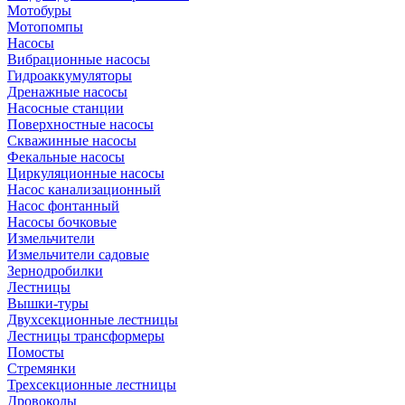
Мотобуры
Мотопомпы
Насосы
Вибрационные насосы
Гидроаккумуляторы
Дренажные насосы
Насосные станции
Поверхностные насосы
Скважинные насосы
Фекальные насосы
Циркуляционные насосы
Насос канализационный
Насос фонтанный
Насосы бочковые
Измельчители
Измельчители садовые
Зернодробилки
Лестницы
Вышки-туры
Двухсекционные лестницы
Лестницы трансформеры
Помосты
Стремянки
Трехсекционные лестницы
Дровоколы