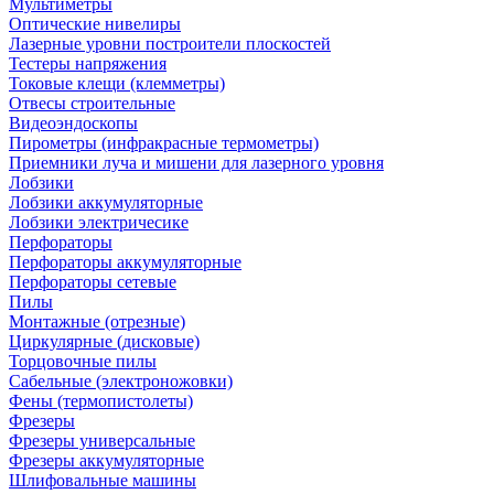
Мультиметры
Оптические нивелиры
Лазерные уровни построители плоскостей
Тестеры напряжения
Токовые клещи (клемметры)
Отвесы строительные
Видеоэндоскопы
Пирометры (инфракрасные термометры)
Приемники луча и мишени для лазерного уровня
Лобзики
Лобзики аккумуляторные
Лобзики электричесике
Перфораторы
Перфораторы аккумуляторные
Перфораторы сетевые
Пилы
Монтажные (отрезные)
Циркулярные (дисковые)
Торцовочные пилы
Сабельные (электроножовки)
Фены (термопистолеты)
Фрезеры
Фрезеры универсальные
Фрезеры аккумуляторные
Шлифовальные машины