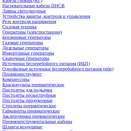
Кабель гибкий (КГ)
Нагревательные кабели ПНСВ
Лампы светодиодные
Устройства защиты, контроля и управления
Реле контроля напряжения
Силовая техника
Генераторы (электростанции)
Бензиновые генераторы
Газовые генераторы
Дизельные генераторы
Инверторные генераторы
Сварочные генераторы
Источники бесперебойного питания (ИБП)
Однофазные источники бесперебойного питания (ибп)
Пневмоинструмент
Компрессоры
Краскопульты пневматические
Пистолеты для подкачки
Пистолеты пескоструйные
Пистолеты продувочные
Степлеры пневматические
Гайковерты пневматические
Заклепочники пневматические
Пневмоинструментальные наборы
Шланги воздушные