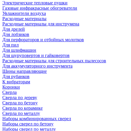
Электрические тепловые пушки
Газовые инфракрасные обогреватели
Увлажнители воздуха
Расходные материалы
Расходные материалы для инструмена
Для дрелей
Для лобзиков
Для перфораторов и отбойных молотков
Для пил
Для шлифмашин
Для шуруповертов и гайковертов
Расходные материалы для строительных пылесосов
Для аккумуляторного инструмента
Шины направляющие
Для рубанков
К вибраторам
Коронки
Сверла
Сверла по дереву
Сверла по бетону
Сверла по керамике
Сверла по металлу
Наборы комбинированных сверел
Наборы сверел по бетону
Наборы сверел по металлу