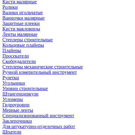
Кисти малярные
Ролики
Валики игольчатые
Ванночки малярные
Защитные пленки
Кисти макловицы
Ленты малярные
Степлеры строительные
Кольцевые плайеры
Плайеры
Просекатели
Скобоудалители
Степлеры механические строительные
Ручной измерительный инструмент
Рулетки
Угольники
Уровни строительные
Штангенциркули
Угломеры
Гидроуровни
Мерные ленты
Специализированный инструмент
Заклепочники
Для штукатурно-отделочных работ
Шпатели