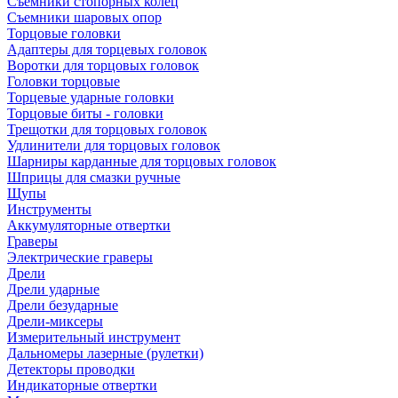
Съемники стопорных колец
Съемники шаровых опор
Торцовые головки
Адаптеры для торцевых головок
Воротки для торцовых головок
Головки торцовые
Торцевые ударные головки
Торцовые биты - головки
Трещотки для торцовых головок
Удлинители для торцовых головок
Шарниры карданные для торцовых головок
Шприцы для смазки ручные
Щупы
Инструменты
Аккумуляторные отвертки
Граверы
Электрические граверы
Дрели
Дрели ударные
Дрели безударные
Дрели-миксеры
Измерительный инструмент
Дальномеры лазерные (рулетки)
Детекторы проводки
Индикаторные отвертки