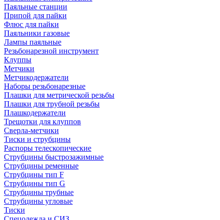
Паяльные станции
Припой для пайки
Флюс для пайки
Паяльники газовые
Лампы паяльные
Резьбонарезной инструмент
Клуппы
Метчики
Метчикодержатели
Наборы резьбонарезные
Плашки для метрической резьбы
Плашки для трубной резьбы
Плашкодержатели
Трещотки для клуппов
Сверла-метчики
Тиски и струбцины
Распоры телескопические
Струбцины быстрозажимные
Струбцины ременные
Струбцины тип F
Струбцины тип G
Струбцины трубные
Струбцины угловые
Тиски
Спецодежда и СИЗ