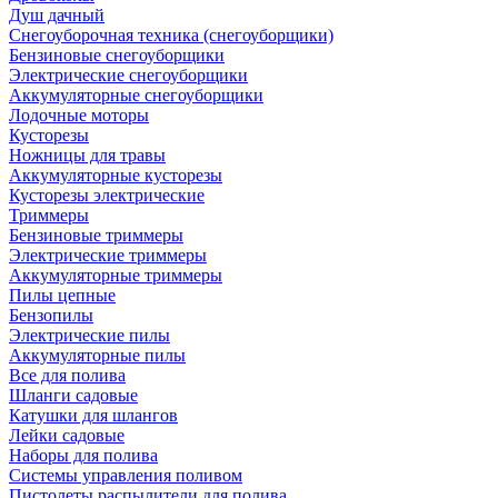
Душ дачный
Снегоуборочная техника (снегоуборщики)
Бензиновые снегоуборщики
Электрические снегоуборщики
Аккумуляторные снегоуборщики
Лодочные моторы
Кусторезы
Ножницы для травы
Аккумуляторные кусторезы
Кусторезы электрические
Триммеры
Бензиновые триммеры
Электрические триммеры
Аккумуляторные триммеры
Пилы цепные
Бензопилы
Электрические пилы
Аккумуляторные пилы
Все для полива
Шланги садовые
Катушки для шлангов
Лейки садовые
Наборы для полива
Системы управления поливом
Пистолеты распылители для полива