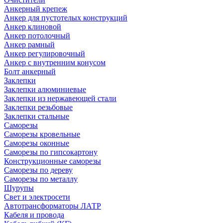
Анкерный крепеж
Анкер для пустотелых конструкций
Анкер клиновой
Анкер потолочный
Анкер рамный
Анкер регулировочный
Анкер с внутренним конусом
Болт анкерный
Заклепки
Заклепки алюминиевые
Заклепки из нержавеющей стали
Заклепки резьбовые
Заклепки стальные
Саморезы
Саморезы кровельные
Саморезы оконные
Саморезы по гипсокартону
Конструкционные саморезы
Саморезы по дереву
Саморезы по металлу
Шурупы
Свет и электросети
Автотрансформаторы ЛАТР
Кабеля и провода